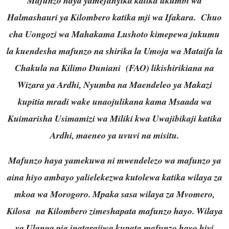
Mafunzo haya yamefanyika katika ukumbi wa
Halmashauri ya Kilombero katika mji wa Ifakara. Chuo
cha Uongozi wa Mahakama Lushoto kimepewa jukumu
la kuendesha mafunzo na shirika la Umoja wa Mataifa la
Chakula na Kilimo Duniani (FAO) likishirikiana na
Wizara ya Ardhi, Nyumba na Maendeleo ya Makazi
kupitia mradi wake unaojulikana kama Msaada wa
Kuimarisha Usimamizi wa Miliki kwa Uwajibikaji katika
Ardhi, maeneo ya uvuvi na misitu.
Mafunzo haya yamekuwa ni mwendelezo wa mafunzo ya
aina hiyo ambayo yalielekezwa kutolewa katika wilaya za
mkoa wa Morogoro. Mpaka sasa wilaya za Mvomero,
Kilosa na Kilombero zimeshapata mafunzo hayo. Wilaya
ya Ulanga pia inatarajiwa kupata mafunzo hayo hivi