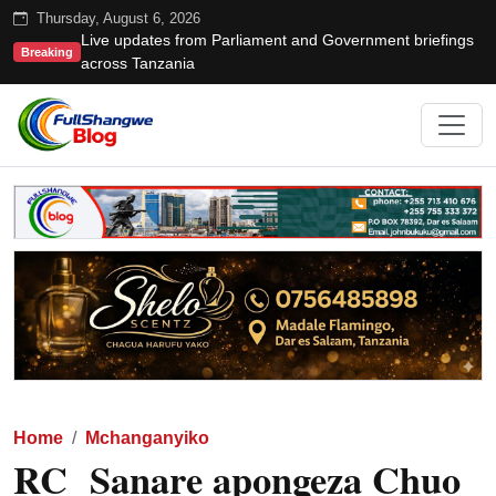
Thursday, August 6, 2026
Live updates from Parliament and Government briefings
Breaking
across Tanzania
Home
Mchanganyiko
RC Sanare apongeza Chuo