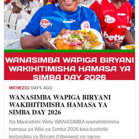
MICHEZO
2 DAYS AGO
WANASIMBA WAPIGA BIRYANI
WAKIHITIMISHA HAMASA YA
SIMBA DAY 2026
Na Mwandishi Wetu WANASIMBA wamehitimisha
hamasa ya Wiki ya Simba 2026 kwa kushiriki
kuitandika ya Biryani (Ubwawa) ya nguvu