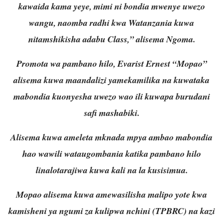
kawaida kama yeye, mimi ni bondia mwenye uwezo
wangu, naomba radhi kwa Watanzania kuwa
nitamshikisha adabu Class,” alisema Ngoma.
Promota wa pambano hilo, Evarist Ernest “Mopao”
alisema kuwa maandalizi yamekamilika na kuwataka
mabondia kuonyesha uwezo wao ili kuwapa burudani
safi mashabiki.
Alisema kuwa ameleta mknada mpya ambao mabondia
hao wawili wataugombania katika pambano hilo
linalotarajiwa kuwa kali na la kusisimua.
Mopao alisema kuwa amewasilisha malipo yote kwa
kamisheni ya ngumi za kulipwa nchini (TPBRC) na kazi