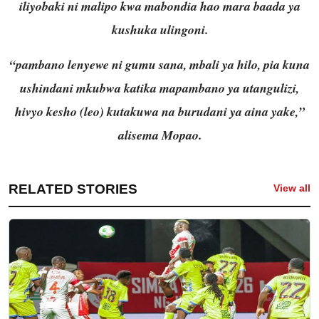
iliyobaki ni malipo kwa mabondia hao mara baada ya
kushuka ulingoni.
“pambano lenyewe ni gumu sana, mbali ya hilo, pia kuna
ushindani mkubwa katika mapambano ya utangulizi,
hivyo kesho (leo) kutakuwa na burudani ya aina yake,”
alisema Mopao.
RELATED STORIES
View all