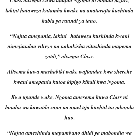
Class alisema kuwa anajua Ngoma ni bondia mzuri,
lakini hataweza kutamba kwake na anatarajia kushinda
kabla ya raundi ya tano.
“Najua amepania, lakini hataweza kushinda kwani
nimejiandaa vilivyo na nahakisha nitashinda mapema
zaidi,” alisema Class.
Alisema kuwa mashabiki wake wajiandae kwa sherehe
kwani amepania kutoa kipigo kikali kwa Ngoma.
Kwa upande wake, Ngoma amesema kuwa Class ni
bondia wa kawaida sana na amekuja kuchukua mkanda
huo.
“Najua ameshinda mapambano dhidi ya mabondia wa