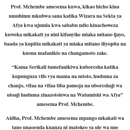
Prof. Mchembe amesema kuwa, kikao hicho kina
umuhimu mkubwa sana katika Wizara na Sekta ya
Afya kwa ujumla kwa sababu ndio kinachoweza
kuweka mikakati ya nini kifanyike miaka mitano ijayo,
baada ya kupitia mikakati ya miaka mitano iliyopita na
kuona mafanikio na changamoto zake.
“Kama Serikali tumefanikiwa kuboresha katika
kupunguza vifo vya mama na mtoto, huduma za
chanjo, vifaa na vifaa tiba pamoja na uboreshaji wa
utoaji huduma zinazotolewa na Watumishi wa Afya”
amesema Prof. Mchembe.
Aidha, Prof. Mchembe amesema mpango mkakati wa
tano unaoenda kuanza ni matokeo ya ule wa nne