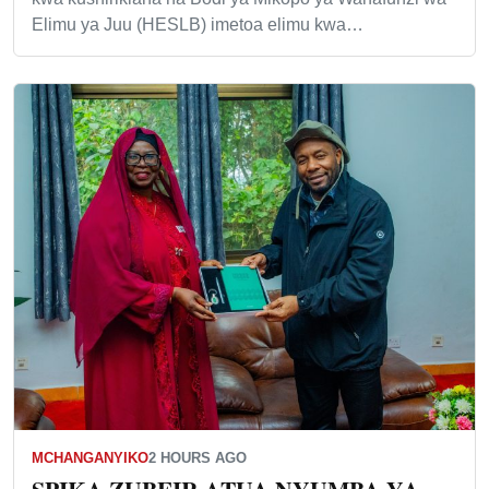
Elimu ya Juu (HESLB) imetoa elimu kwa…
MCHANGANYIKO
2 HOURS AGO