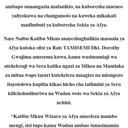
ambapo unaangazia mafanikio, na kuboresha maeneo
yaliyokuwa na changamoto na kuweka mikakati
madhubuti ya kuboresha Sekta ya Afya.
Naye Naibu Katibu Mkuu anayeshughulikia masuala ya
Afya kutoka ofisi ya Rais TAMISEMI Dkt. Dorothy
Gwajima amesema kuwa, kama wasimamiaji wa
utekelezaji wa Sera katika ngazi za Mikoa na Mamlaka
za mitaa wapo tayari kutekeleza maagizo na miongozo
itayotolewa kupitia kikao hicho cha tathmini ya Sera
kilichohudhuriwa na Wadau wote wa Sekta ya Afya
nchini.
“Katibu Mkuu Wizara ya Afya ameeleza mambo
mengi, sisi tupo kama Wadau ambao tunasimamia