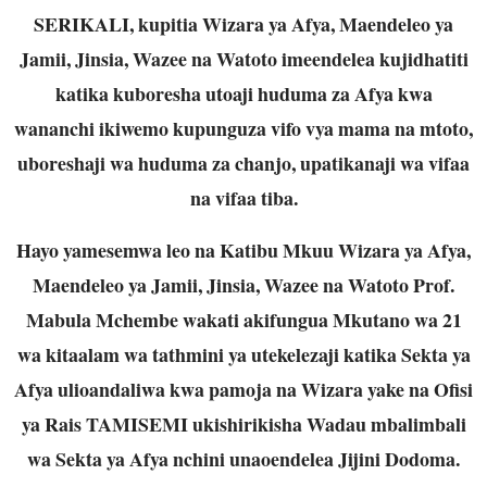
SERIKALI, kupitia Wizara ya Afya, Maendeleo ya
Jamii, Jinsia, Wazee na Watoto imeendelea kujidhatiti
katika kuboresha utoaji huduma za Afya kwa
wananchi ikiwemo kupunguza vifo vya mama na mtoto,
uboreshaji wa huduma za chanjo, upatikanaji wa vifaa
na vifaa tiba.
Hayo yamesemwa leo na Katibu Mkuu Wizara ya Afya,
Maendeleo ya Jamii, Jinsia, Wazee na Watoto Prof.
Mabula Mchembe wakati akifungua Mkutano wa 21
wa kitaalam wa tathmini ya utekelezaji katika Sekta ya
Afya ulioandaliwa kwa pamoja na Wizara yake na Ofisi
ya Rais TAMISEMI ukishirikisha Wadau mbalimbali
wa Sekta ya Afya nchini unaoendelea Jijini Dodoma.