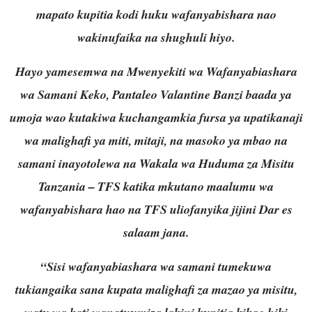
mapato kupitia kodi huku wafanyabishara nao
wakinufaika na shughuli hiyo.
Hayo yamesemwa na Mwenyekiti wa Wafanyabiashara
wa Samani Keko, Pantaleo Valantine Banzi baada ya
umoja wao kutakiwa kuchangamkia fursa ya upatikanaji
wa malighafi ya miti, mitaji, na masoko ya mbao na
samani inayotolewa na Wakala wa Huduma za Misitu
Tanzania – TFS katika mkutano maalumu wa
wafanyabishara hao na TFS uliofanyika jijini Dar es
salaam jana.
“Sisi wafanyabiashara wa samani tumekuwa
tukiangaika sana kupata malighafi za mazao ya misitu,