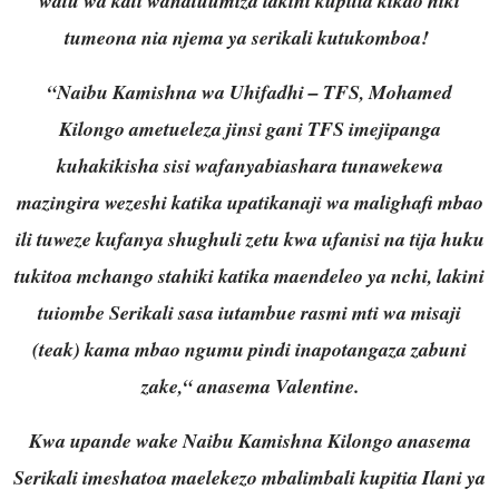
watu wa kati wanatuumiza lakini kupitia kikao hiki
tumeona nia njema ya serikali kutukomboa!
“Naibu Kamishna wa Uhifadhi – TFS, Mohamed
Kilongo ametueleza jinsi gani TFS imejipanga
kuhakikisha sisi wafanyabiashara tunawekewa
mazingira wezeshi katika upatikanaji wa malighafi mbao
ili tuweze kufanya shughuli zetu kwa ufanisi na tija huku
tukitoa mchango stahiki katika maendeleo ya nchi, lakini
tuiombe Serikali sasa iutambue rasmi mti wa misaji
(teak) kama mbao ngumu pindi inapotangaza zabuni
zake,“ anasema Valentine.
Kwa upande wake Naibu Kamishna Kilongo anasema
Serikali imeshatoa maelekezo mbalimbali kupitia Ilani ya