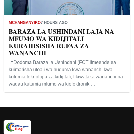
MCHANGANYIKO
7 HOURS AGO
BARAZA LA USHINDANI LAJA NA
MFUMO WA KIDIJITALI
KURAHISISHA RUFAA ZA
WANANCHI
📍Dodoma Baraza la Ushindani (FCT limeendelea
kuimarisha utoaji wa huduma kwa wananchi kwa
kutumia teknolojia za kidijitali, likiwataka wananchi na
wadau kutumia mfumo wa kielektroniki…