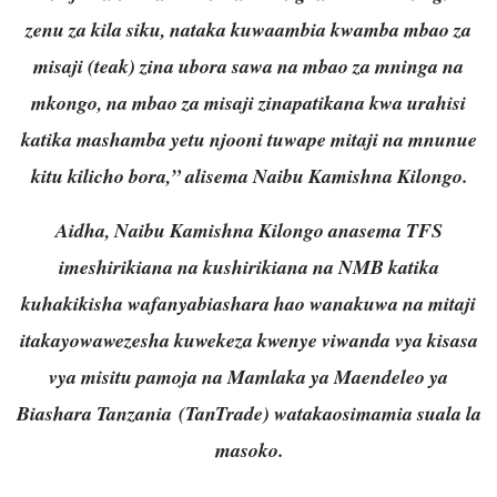
zenu za kila siku, nataka kuwaambia kwamba mbao za
misaji (teak) zina ubora sawa na mbao za mninga na
mkongo, na mbao za misaji zinapatikana kwa urahisi
katika mashamba yetu njooni tuwape mitaji na mnunue
kitu kilicho bora,” alisema Naibu Kamishna Kilongo.
Aidha, Naibu Kamishna Kilongo anasema TFS
imeshirikiana na kushirikiana na NMB katika
kuhakikisha wafanyabiashara hao wanakuwa na mitaji
itakayowawezesha kuwekeza kwenye viwanda vya kisasa
vya misitu pamoja na Mamlaka ya Maendeleo ya
Biashara Tanzania (TanTrade) watakaosimamia suala la
masoko.