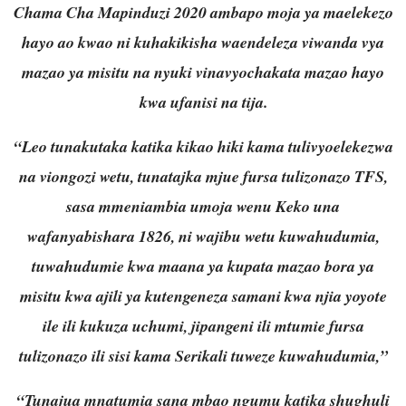
Chama Cha Mapinduzi 2020 ambapo moja ya maelekezo
hayo ao kwao ni kuhakikisha waendeleza viwanda vya
mazao ya misitu na nyuki vinavyochakata mazao hayo
kwa ufanisi na tija.
“Leo tunakutaka katika kikao hiki kama tulivyoelekezwa
na viongozi wetu, tunatajka mjue fursa tulizonazo TFS,
sasa mmeniambia umoja wenu Keko una
wafanyabishara 1826, ni wajibu wetu kuwahudumia,
tuwahudumie kwa maana ya kupata mazao bora ya
misitu kwa ajili ya kutengeneza samani kwa njia yoyote
ile ili kukuza uchumi, jipangeni ili mtumie fursa
tulizonazo ili sisi kama Serikali tuweze kuwahudumia,”
“Tunajua mnatumia sana mbao ngumu katika shughuli