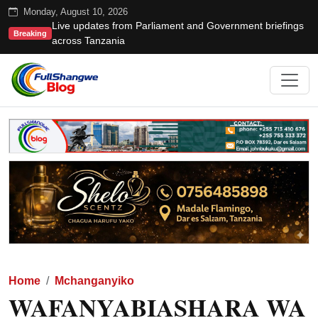
Monday, August 10, 2026
Live updates from Parliament and Government briefings
Breaking
across Tanzania
Home
Mchanganyiko
WAFANYABIASHARA WA