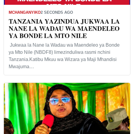
MCHANGANYIKO
2 SECONDS AGO
TANZANIA YAZINDUA JUKWAA LA
NANE LA WADAU WA MAENDELEO
YA BONDE LA MTO NILE
Jukwaa la Nane la Wadau wa Maendeleo ya Bonde
ya Mto Nile (NBDF8) limezinduliwa rasmi nchini
Tanzania.Katibu Mkuu wa Wizara ya Maji Mhandisi
Mwajuma…