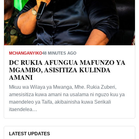
MCHANGANYIKO
48 MINUTES AGO
DC RUKIA AFUNGUA MAFUNZO YA
MGAMBO, ASISITIZA KULINDA
AMANI
Mkuu wa Wilaya ya Mwanga, Mhe. Rukia Zuberi,
amesisitiza kuwa amani na usalama ni nguzo kuu ya
maendeleo ya Taifa, akibainisha kuwa Serikali
itaendelea…
LATEST UPDATES