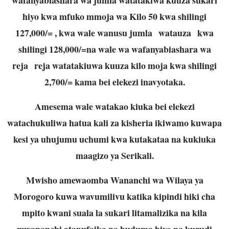
hiyo kwa mfuko mmoja wa Kilo 50 kwa shilingi
127,000/= , kwa wale wanusu jumla watauza kwa
shilingi 128,000/=na wale wa wafanyabiashara wa
reja reja watatakiuwa kuuza kilo moja kwa shilingi
2,700/= kama bei elekezi inavyotaka.
Amesema wale watakao kiuka bei elekezi
watachukuliwa hatua kali za kisheria ikiwamo kuwapa
kesi ya uhujumu uchumi kwa kutakataa na kukiuka
maagizo ya Serikali.
Mwisho amewaomba Wananchi wa Wilaya ya
Morogoro kuwa wavumilivu katika kipindi hiki cha
mpito kwani suala la sukari litamalizika na kila
mwananchi atanufaika na huduma hiyo na kurudi