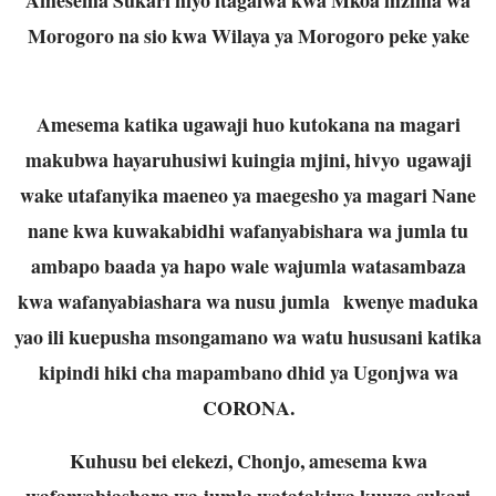
Morogoro na sio kwa Wilaya ya Morogoro peke yake
Amesema katika ugawaji huo kutokana na magari
makubwa hayaruhusiwi kuingia mjini, hivyo ugawaji
wake utafanyika maeneo ya maegesho ya magari Nane
nane kwa kuwakabidhi wafanyabishara wa jumla tu
ambapo baada ya hapo wale wajumla watasambaza
kwa wafanyabiashara wa nusu jumla kwenye maduka
yao ili kuepusha msongamano wa watu hususani katika
kipindi hiki cha mapambano dhid ya Ugonjwa wa
CORONA.
Kuhusu bei elekezi, Chonjo, amesema kwa
wafanyabiashara wa jumla watatakiwa kuuza sukari