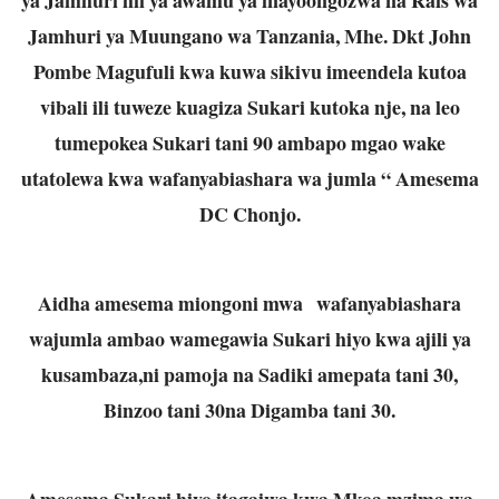
Jamhuri ya Muungano wa Tanzania, Mhe. Dkt John
Pombe Magufuli kwa kuwa sikivu imeendela kutoa
vibali ili tuweze kuagiza Sukari kutoka nje, na leo
tumepokea Sukari tani 90 ambapo mgao wake
utatolewa kwa wafanyabiashara wa jumla “ Amesema
DC Chonjo.
Aidha amesema miongoni mwa wafanyabiashara
wajumla ambao wamegawia Sukari hiyo kwa ajili ya
kusambaza,ni pamoja na Sadiki amepata tani 30,
Binzoo tani 30na Digamba tani 30.
Amesema Sukari hiyo itagaiwa kwa Mkoa mzima wa