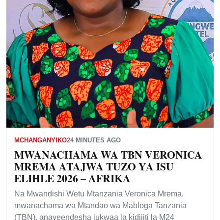
MCHANGANYIKO
24 MINUTES AGO
MWANACHAMA WA TBN VERONICA
MREMA ATAJWA TUZO YA ISU
ELIHLE 2026 – AFRIKA
Na Mwandishi Wetu Mtanzania Veronica Mrema,
mwanachama wa Mtandao wa Mabloga Tanzania
(TBN), anayeendesha jukwaa la kidijiti la M24