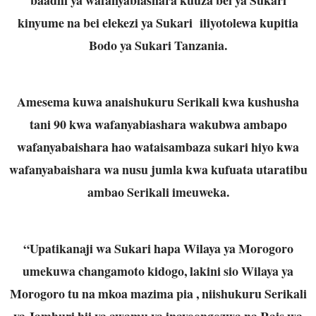
kinyume na bei elekezi ya Sukari iliyotolewa kupitia
Bodo ya Sukari Tanzania.
Amesema kuwa anaishukuru Serikali kwa kushusha
tani 90 kwa wafanyabiashara wakubwa ambapo
wafanyabaishara hao wataisambaza sukari hiyo kwa
wafanyabaishara wa nusu jumla kwa kufuata utaratibu
ambao Serikali imeuweka.
“Upatikanaji wa Sukari hapa Wilaya ya Morogoro
umekuwa changamoto kidogo, lakini sio Wilaya ya
Morogoro tu na mkoa mazima pia , niishukuru Serikali
ya Jamhuri hii ya awamu ya inayoongozwa na Rais wa