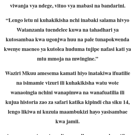
viwanja vya ndege, vituo vya mabasi na bandarini.
“Lengo letu ni kuhakikisha nchi inabaki salama hivyo
Watanzania tuendelee kuwa na tahadhari ya
kutosambaa kwa ugonjwa huu na pale tunapokwenda
kwenye maeneo ya kutolea huduma tujipe nafasi kati ya
mtu mmoja na mwingine.”
Waziri Mkuu amesema kamati hiyo inatakiwa ifuatilie
na isimamie vizuri ili kuhakikisha watu wote
wanaoingia nchini wanapimwa na wanafuatilia ili
kujua historia zao za safari katika kipindi cha siku 14,
lengo likiwa ni kuzuia maambukizi hayo yasisambae
kwa jamii.