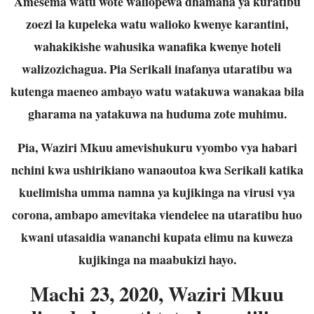
Amesema watu wote waliopewa dhamana ya kuratibu
zoezi la kupeleka watu walioko kwenye karantini,
wahakikishe wahusika wanafika kwenye hoteli
walizozichagua. Pia Serikali inafanya utaratibu wa
kutenga maeneo ambayo watu watakuwa wanakaa bila
gharama na yatakuwa na huduma zote muhimu.
Pia, Waziri Mkuu amevishukuru vyombo vya habari
nchini kwa ushirikiano wanaoutoa kwa Serikali katika
kuelimisha umma namna ya kujikinga na virusi vya
corona, ambapo amevitaka viendelee na utaratibu huo
kwani utasaidia wananchi kupata elimu na kuweza
kujikinga na maabukizi hayo.
Machi 23, 2020, Waziri Mkuu