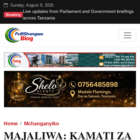
Sunday, August 9, 2026
Live updates from Parliament and Government briefings
Breaking
across Tanzania
Home
Mchanganyiko
MAJALIWA: KAMATI ZA