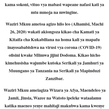
kama sokoni, vituo vya mabasi wapeane nafasi kati ya
mtu mmoja na mwingine.
Waziri Mkuu ametoa agizo hilo leo (Alhamisi, Machi
26, 2020) wakati akiongoza kikao cha Kamati ya
Kitaifa cha Kukabiliana na homa kali ya mapafu
inayosababishwa na virusi vya corona (COVID-19)
ofisini kwake Mlimwa jijini Dodoma. Kikao hicho
kimehusisha wajumbe kutoka Serikali ya Jamhuri ya
Muungano ya Tanzania na Serikali ya Mapinduzi
Zanzibar.
Waziri Mkuu ameiagiza Wizara ya Afya, Maendeleo ya
Jamii, Jinsia, Wazee na Watoto ipeleke wataalamu
katika maeneo yenye mahitaji makubwa kama kwenye