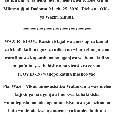
katika kikao kilichofanyika ofisini kwa Waziri Mkuu,
Mlimwa jijini Dodoma, Machi 25, 2020. (Picha na OIfisi
ya Waziri Mkuu).
******************************
WAZIRI MKUU Kassim Majaliwa ameziagiza kamati
za Maafa katika ngazi za mikoa na wilaya ziungane na
waratibu wa kupambana na ugonjwa wa homa kali ya
mapafu inayosababishwa na virusi vya corona
(COVID-19) waliopo katika maeneo yao.
Pia, Waziri Mkuu amewasisitiza Watanzania waendelee
kujikinga na ugonjwa huo kwa kuhakikisha
wanajiepusha na misongamano isiyokuwa ya lazima na
hata wakienda kwenye maeneo ya kutolea huduma