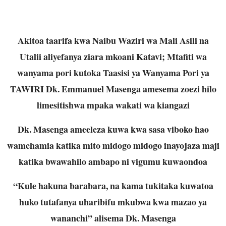
Akitoa taarifa kwa Naibu Waziri wa Mali Asili na
Utalii aliyefanya ziara mkoani Katavi; Mtafiti wa
wanyama pori kutoka Taasisi ya Wanyama Pori ya
TAWIRI Dk. Emmanuel Masenga amesema zoezi hilo
limesitishwa mpaka wakati wa kiangazi
Dk. Masenga ameeleza kuwa kwa sasa viboko hao
wamehamia katika mito midogo midogo inayojaza maji
katika bwawahilo ambapo ni vigumu kuwaondoa
“Kule hakuna barabara, na kama tukitaka kuwatoa
huko tutafanya uharibifu mkubwa kwa mazao ya
wananchi” alisema Dk. Masenga