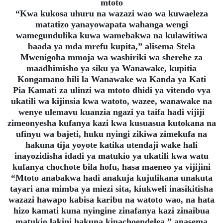
mtoto
“Kwa kukosa uhuru na wazazi wao wa kuwaeleza
matatizo yanayowapata wahanga wengi
wamegundulika kuwa wamebakwa na kulawitiwa
baada ya mda mrefu kupita,” alisema Stela
Mwenigoha mmoja wa washiriki wa sherehe za
maadhimisho ya siku ya Wanawake, kupitia
Kongamano hili la Wanawake wa Kanda ya Kati
Pia Kamati za ulinzi wa mtoto dhidi ya vitendo vya
ukatili wa kijinsia kwa watoto, wazee, wanawake na
wenye ulemavu kuanzia ngazi ya taifa hadi vijiji
zimeonyesha kufanya kazi kwa kusuasua kutokana na
ufinyu wa bajeti, huku nyingi zikiwa zimekufa na
hakuna tija yoyote katika utendaji wake hali
inayozidisha idadi ya matukio ya ukatili kwa watu
kufanya chochote bila hofu, hasa maeneo ya vijijini
“Mtoto anabakwa hadi anakuja kujulikana unakuta
tayari ana mimba ya miezi sita, kiukweli inasikitisha
wazazi hawapo kabisa karibu na watoto wao, na hata
hizo kamati kuna nyingine zinafanya kazi zinaibua
matukio lakini hakuna kinachoendelea,” anasema