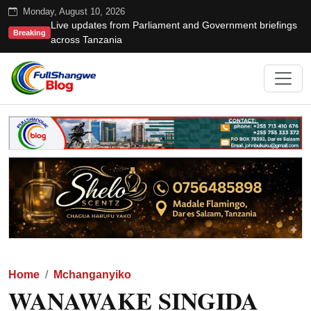
Monday, August 10, 2026
Live updates from Parliament and Government briefings
Breaking
across Tanzania
Home
Mchanganyiko
WANAWAKE SINGIDA