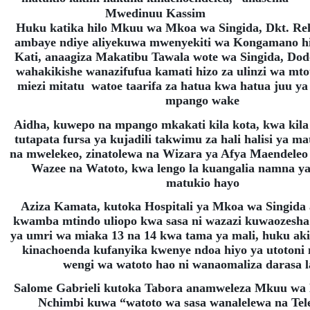
Mwedinuu Kassim
Huku katika hilo Mkuu wa Mkoa wa Singida, Dkt. R
ambaye ndiye aliyekuwa mwenyekiti wa Kongamano hi
Kati, anaagiza Makatibu Tawala wote wa Singida, Do
wahakikishe wanazifufua kamati hizo za ulinzi wa mto
miezi mitatu watoe taarifa za hatua kwa hatua juu ya
mpango wake
Aidha, kuwepo na mpango mkakati kila kota, kwa kil
tutapata fursa ya kujadili takwimu za hali halisi ya ma
na mwelekeo, zinatolewa na Wizara ya Afya Maendeleo 
Wazee na Watoto, kwa lengo la kuangalia namna y
matukio hayo
Aziza Kamata, kutoka Hospitali ya Mkoa wa Singida
kwamba mtindo uliopo kwa sasa ni wazazi kuwaozesha
ya umri wa miaka 13 na 14 kwa tama ya mali, huku aki
kinachoenda kufanyika kwenye ndoa hiyo ya utotoni n
wengi wa watoto hao ni wanaomaliza darasa l
Salome Gabrieli kutoka Tabora anamweleza Mkuu w
Nchimbi kuwa “watoto wa sasa wanalelewa na Tele