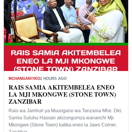
MCHANGANYIKO
2 HOURS AGO
RAIS SAMIA AKITEMBELEA ENEO
LA MJI MKONGWE (STONE TOWN)
ZANZIBAR
Rais wa Jamhuri ya Muungano wa Tanzania Mhe. Dkt.
Samia Suluhu Hassan akizungumza wananchi Mji
Mkongwe (Stone Town) katika eneo la Jaws Corner,
Zanzibar,…