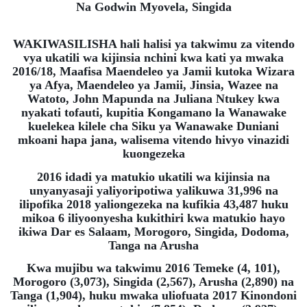
Na Godwin Myovela, Singida
WAKIWASILISHA hali halisi ya takwimu za vitendo
vya ukatili wa kijinsia nchini kwa kati ya mwaka
2016/18, Maafisa Maendeleo ya Jamii kutoka Wizara
ya Afya, Maendeleo ya Jamii, Jinsia, Wazee na
Watoto, John Mapunda na Juliana Ntukey kwa
nyakati tofauti, kupitia Kongamano la Wanawake
kuelekea kilele cha Siku ya Wanawake Duniani
mkoani hapa jana, walisema vitendo hivyo vinazidi
kuongezeka
2016 idadi ya matukio ukatili wa kijinsia na
unyanyasaji yaliyoripotiwa yalikuwa 31,996 na
ilipofika 2018 yaliongezeka na kufikia 43,487 huku
mikoa 6 iliyoonyesha kukithiri kwa matukio hayo
ikiwa Dar es Salaam, Morogoro, Singida, Dodoma,
Tanga na Arusha
Kwa mujibu wa takwimu 2016 Temeke (4, 101),
Morogoro (3,073), Singida (2,567), Arusha (2,890) na
Tanga (1,904), huku mwaka uliofuata 2017 Kinondoni