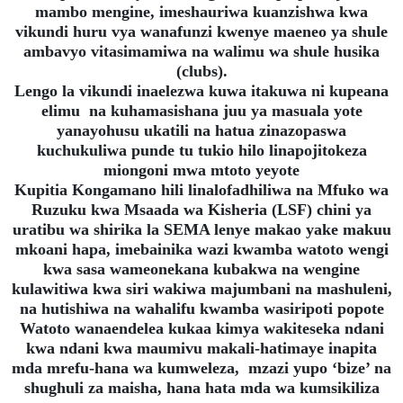
mambo mengine, imeshauriwa kuanzishwa kwa
vikundi huru vya wanafunzi kwenye maeneo ya shule
ambavyo vitasimamiwa na walimu wa shule husika
(clubs).
Lengo la vikundi inaelezwa kuwa itakuwa ni kupeana
elimu na kuhamasishana juu ya masuala yote
yanayohusu ukatili na hatua zinazopaswa
kuchukuliwa punde tu tukio hilo linapojitokeza
miongoni mwa mtoto yeyote
Kupitia Kongamano hili linalofadhiliwa na Mfuko wa
Ruzuku kwa Msaada wa Kisheria (LSF) chini ya
uratibu wa shirika la SEMA lenye makao yake makuu
mkoani hapa, imebainika wazi kwamba watoto wengi
kwa sasa wameonekana kubakwa na wengine
kulawitiwa kwa siri wakiwa majumbani na mashuleni,
na hutishiwa na wahalifu kwamba wasiripoti popote
Watoto wanaendelea kukaa kimya wakiteseka ndani
kwa ndani kwa maumivu makali-hatimaye inapita
mda mrefu-hana wa kumweleza, mzazi yupo ‘bize’ na
shughuli za maisha, hana hata mda wa kumsikiliza