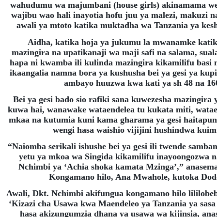
wahudumu wa majumbani (house girls) akinamama we
wajibu wao hali inayotia hofu juu ya malezi, makuzi 
awali ya mtoto katika muktadha wa Tanzania ya kesh
Aidha, katika hoja ya jukumu la mwanamke katik
mazingira na upatikanaji wa maji safi na salama, suala
hapa ni kwamba ili kulinda mazingira kikamilifu basi n
ikaangalia namna bora ya kushusha bei ya gesi ya ku
ambayo huuzwa kwa kati ya sh 48 na 16
Bei ya gesi bado sio rafiki sana kuwezesha mazingira 
kuwa hai, wanawake wataendelea tu kukata miti, wata
mkaa na kutumia kuni kama gharama ya gesi haitapu
wengi hasa waishio vijijini hushindwa kui
“Naiomba serikali ishushe bei ya gesi ili twende samb
yetu ya mkoa wa Singida kikamilifu inayoongozwa 
Nchimbi ya ‘Achia shoka kamata Mzinga’,” anasema
Kongamano hilo, Ana Mwahole, kutoka Do
Awali, Dkt. Nchimbi akifungua kongamano hilo lililobe
‘Kizazi cha Usawa kwa Maendeleo ya Tanzania ya sasa
hasa akizungumzia dhana ya usawa wa kijinsia, a