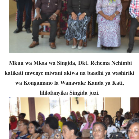
Mkuu wa Mkoa wa Singida, Dkt. Rehema Nchimbi
katikati mwenye miwani akiwa na baadhi ya washiriki
wa Kongamano la Wanawake Kanda ya Kati,
lililofanyika Singida juzi.