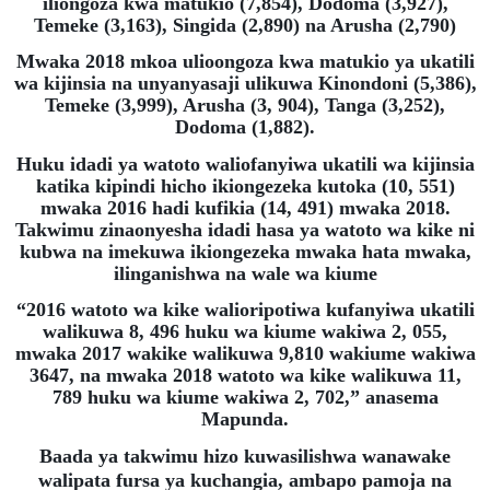
iliongoza kwa matukio (7,854), Dodoma (3,927),
Temeke (3,163), Singida (2,890) na Arusha (2,790)
Mwaka 2018 mkoa ulioongoza kwa matukio ya ukatili
wa kijinsia na unyanyasaji ulikuwa Kinondoni (5,386),
Temeke (3,999), Arusha (3, 904), Tanga (3,252),
Dodoma (1,882).
Huku idadi ya watoto waliofanyiwa ukatili wa kijinsia
katika kipindi hicho ikiongezeka kutoka (10, 551)
mwaka 2016 hadi kufikia (14, 491) mwaka 2018.
Takwimu zinaonyesha idadi hasa ya watoto wa kike ni
kubwa na imekuwa ikiongezeka mwaka hata mwaka,
ilinganishwa na wale wa kiume
“2016 watoto wa kike walioripotiwa kufanyiwa ukatili
walikuwa 8, 496 huku wa kiume wakiwa 2, 055,
mwaka 2017 wakike walikuwa 9,810 wakiume wakiwa
3647, na mwaka 2018 watoto wa kike walikuwa 11,
789 huku wa kiume wakiwa 2, 702,” anasema
Mapunda.
Baada ya takwimu hizo kuwasilishwa wanawake
walipata fursa ya kuchangia, ambapo pamoja na