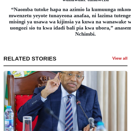
“Naomba tutoke hapa na azimio la kumuunga mko
mwenzetu yeyote tunayeona anafaa, ni lazima tuteng
misingi ya usawa wa kijinsia ya kuwa na wanawake w
uongozi sio tu kwa idadi bali pia kwa ubora,” anas
Nchimbi.
RELATED STORIES
View all