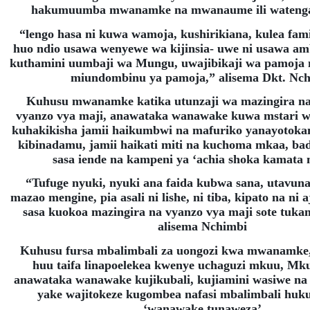
hakumuumba mwanamke na mwanaume ili watenga
“lengo hasa ni kuwa wamoja, kushirikiana, kulea fam
huo ndio usawa wenyewe wa kijinsia- uwe ni usawa a
kuthamini uumbaji wa Mungu, uwajibikaji wa pamoja
miundombinu ya pamoja,” alisema Dkt. Nc
Kuhusu mwanamke katika utunzaji wa mazingira na
vyanzo vya maji, anawataka wanawake kuwa mstari w
kuhakikisha jamii haikumbwi na mafuriko yanayotoka
kibinadamu, jamii haikati miti na kuchoma mkaa, bad
sasa iende na kampeni ya ‘achia shoka kamata 
“Tufuge nyuki, nyuki ana faida kubwa sana, utavuna 
mazao mengine, pia asali ni lishe, ni tiba, kipato na ni 
sasa kuokoa mazingira na vyanzo vya maji sote tuka
alisema Nchimbi
Kuhusu fursa mbalimbali za uongozi kwa mwanamk
huu taifa linapoelekea kwenye uchaguzi mkuu, M
anawataka wanawake kujikubali, kujiamini wasiwe na 
yake wajitokeze kugombea nafasi mbalimbali huku 
‘wanawake tunaweza’