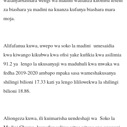
za biashara ya madini na kuanza kufanya biashara mara
moja.
Alifafanua kuwa, uwepo wa soko la madini umesaidia
kwa kiwango kikubwa kwa ofisi yake kufikia kwa asilimia
91.2 ya lengo la ukusanyaji wa maduhuli kwa mwaka wa
fedha 2019-2020 ambapo mpaka sasa wameshakusanya
shilingi bilioni 17.33 kati ya lengo lililowekwa la shilingi
bilioni 18.86.
Aliongeza kuwa, ili kuimarisha uendeshaji wa Soko la
Madini Chunya, kumefunguliwa vituo vitano vya ununuzi