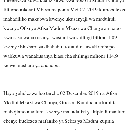
lililopo mkoani Mbeya mapema Mei 02, 2019 kumepelekea
mabadiliko makubwa kwenye ukusanyaji wa maduhuli
kwenye Ofisi ya Afisa Madini Mkazi wa Chunya ambapo
kwa sasa wanakusanya wastani wa shilingi bilioni 1.09
kwenye biashara ya dhahabu tofauti na awali ambapo
walikuwa wanakusanya kiasi cha shilingi milioni 114.9
kenye biashara ya dhahabu.
Hayo yalielezwa leo tarehe 02 Desemba, 2019 na Afisa
Madini Mkazi wa Chunya, Godson Kamihanda kupitia
mahojiano maalum kwenye maandalizi ya kipindi maalum
chenye kuelezea mafaniko ya Sekta ya Madini kupitia
masoko ya madini yaliyoanzishwa kinachoandaliwa na