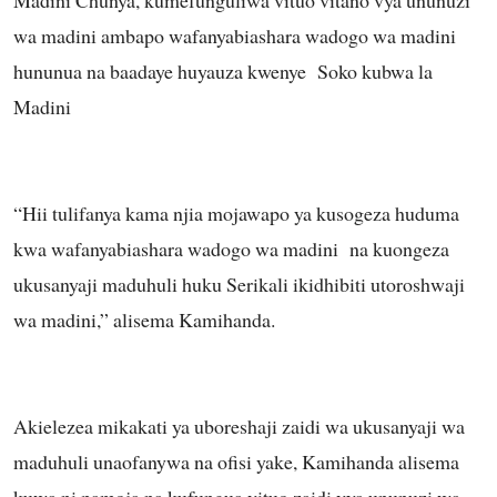
wa madini ambapo wafanyabiashara wadogo wa madini
hununua na baadaye huyauza kwenye Soko kubwa la
Madini
“Hii tulifanya kama njia mojawapo ya kusogeza huduma
kwa wafanyabiashara wadogo wa madini na kuongeza
ukusanyaji maduhuli huku Serikali ikidhibiti utoroshwaji
wa madini,” alisema Kamihanda.
Akielezea mikakati ya uboreshaji zaidi wa ukusanyaji wa
maduhuli unaofanywa na ofisi yake, Kamihanda alisema
kuwa ni pamoja na kufungua vituo zaidi vya ununuzi wa