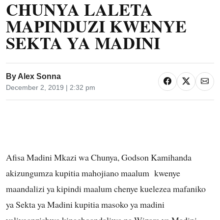
CHUNYA LALETA
MAPINDUZI KWENYE
SEKTA YA MADINI
By
Alex Sonna
December 2, 2019 | 2:32 pm
Afisa Madini Mkazi wa Chunya, Godson Kamihanda
akizungumza kupitia mahojiano maalum kwenye
maandalizi ya kipindi maalum chenye kuelezea mafaniko
ya Sekta ya Madini kupitia masoko ya madini
yaliyoanzishwa kinachoandaliwa na Wizara ya Madini,