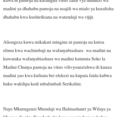
madini ya dhahabu pamoja na usajili wa mialo ya kuzalisha
dhahabu kwa kushirikiana na watendaji wa vijiji.
Aliongeza kuwa mikakati mingine ni pamoja na kutoa
elimu kwa wachimbaji na wafanyabiashara wa madini na
kuwataka wafanyabiashara wa madini kutumia Soko la
Madini Chunya pamoja na vituo vilivyoanzishwa ili kuuza
madini yao kwa kufuata bei elekezi na kupata faida kubwa
huku wakilipa kodi mbalimbali Serikalini.
Naye Mkurugenzi Mtendaji wa Halmashauri ya Wilaya ya
Chunya, Sophia Kumbuli akielezea mapinduzi makubwa