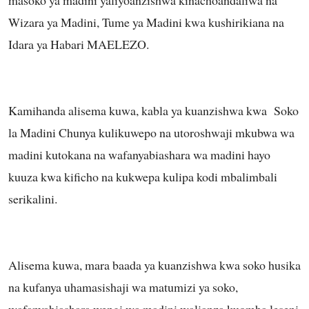
Wizara ya Madini, Tume ya Madini kwa kushirikiana na
Idara ya Habari MAELEZO.
Kamihanda alisema kuwa, kabla ya kuanzishwa kwa Soko
la Madini Chunya kulikuwepo na utoroshwaji mkubwa wa
madini kutokana na wafanyabiashara wa madini hayo
kuuza kwa kificho na kukwepa kulipa kodi mbalimbali
serikalini.
Alisema kuwa, mara baada ya kuanzishwa kwa soko husika
na kufanya uhamasishaji wa matumizi ya soko,
wafanyabiashara wengi wa madini walianza kuomba leseni