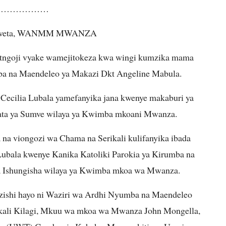
………………
mweta, WANMM MWANZA
itngoji vyake wamejitokeza kwa wingi kumzika mama
a na Maendeleo ya Makazi Dkt Angeline Mabula.
ecilia Lubala yamefanyika jana kwenye makaburi ya
 kata ya Sumve wilaya ya Kwimba mkoani Mwanza.
 na viongozi wa Chama na Serikali kulifanyika ibada
bala kwenye Kanika Katoliki Parokia ya Kirumba na
la Ishungisha wilaya ya Kwimba mkoa wa Mwanza.
ishi hayo ni Waziri wa Ardhi Nyumba na Maendeleo
kali Kilagi, Mkuu wa mkoa wa Mwanza John Mongella,