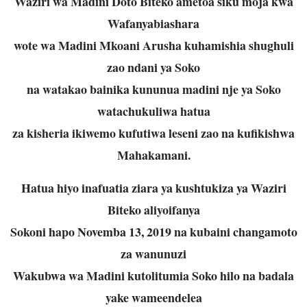
Waziri wa Madini Doto Biteko ametoa siku moja kwa
Wafanyabiashara
wote wa Madini Mkoani Arusha kuhamishia shughuli
zao ndani ya Soko
na watakao bainika kununua madini nje ya Soko
watachukuliwa hatua
za kisheria ikiwemo kufutiwa leseni zao na kufikishwa
Mahakamani.
Hatua hiyo inafuatia ziara ya kushtukiza ya Waziri
Biteko aliyoifanya
Sokoni hapo Novemba 13, 2019 na kubaini changamoto
za wanunuzi
Wakubwa wa Madini kutolitumia Soko hilo na badala
yake wameendelea