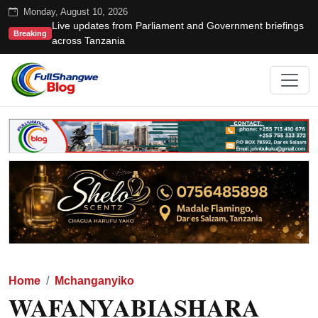
Monday, August 10, 2026
Live updates from Parliament and Government briefings
Breaking
across Tanzania
Home
Mchanganyiko
WAFANYABIASHARA