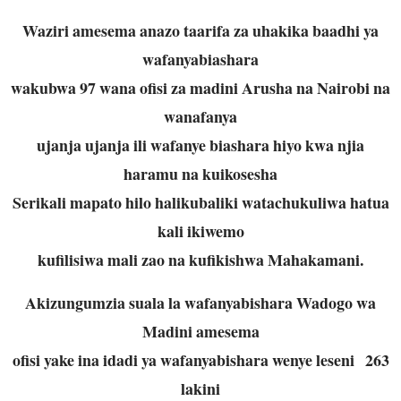
Waziri amesema anazo taarifa za uhakika baadhi ya
wafanyabiashara
wakubwa 97 wana ofisi za madini Arusha na Nairobi na
wanafanya
ujanja ujanja ili wafanye biashara hiyo kwa njia
haramu na kuikosesha
Serikali mapato hilo halikubaliki watachukuliwa hatua
kali ikiwemo
kufilisiwa mali zao na kufikishwa Mahakamani.
Akizungumzia suala la wafanyabishara Wadogo wa
Madini amesema
ofisi yake ina idadi ya wafanyabishara wenye leseni 263
lakini