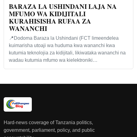
BARAZA LA USHINDANI LAJA NA
MFUMO WA KIDIJITALI
KURAHISISHA RUFAA ZA
WANANCHI
📍Dodoma Baraza la Ushindani (FCT limeendelea
kuimarisha utoaji wa huduma kwa wananchi kwa
kutumia teknolojia za kidijitali, likiwataka wananchi na
wadau kutumia mfumo wa kielektroniki…
Hard-news coverage of Tanzania politics,
government, parliament, policy, and public