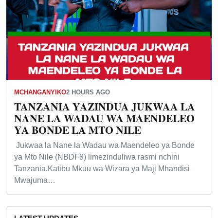
MCHANGANYIKO
2 HOURS AGO
TANZANIA YAZINDUA JUKWAA LA
NANE LA WADAU WA MAENDELEO
YA BONDE LA MTO NILE
Jukwaa la Nane la Wadau wa Maendeleo ya Bonde
ya Mto Nile (NBDF8) limezinduliwa rasmi nchini
Tanzania.Katibu Mkuu wa Wizara ya Maji Mhandisi
Mwajuma…