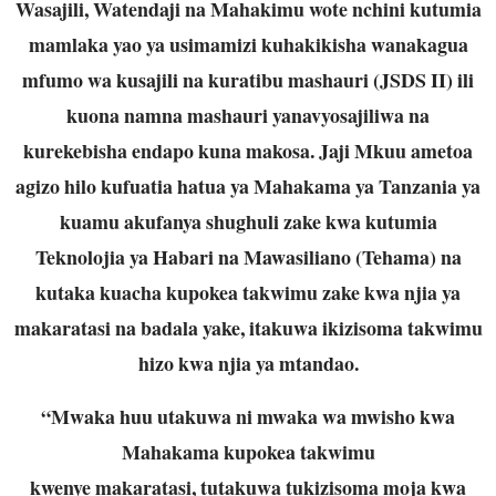
Wasajili, Watendaji na Mahakimu wote nchini kutumia
mamlaka yao ya usimamizi
kuhakikisha wanakagua
mfumo wa kusajili na kuratibu mashauri (JSDS II) ili
kuona namna mashauri yanavyosajiliwa na
kurekebisha endapo kuna makosa.
Jaji Mkuu ametoa
agizo hilo kufuatia hatua ya Mahakama ya Tanzania ya
kuamu
a
kufanya shughuli zake kwa kutumia
Teknolojia ya Habari na Mawasiliano
(Tehama) na
kutaka kuacha kupokea takwimu zake kwa njia ya
makaratasi na
badala yake, itakuwa ikizisoma takwimu
hizo kwa njia ya mtandao.
“Mwaka huu utakuwa ni mwaka wa mwisho kwa
Mahakama kupokea takwimu
kwenye makaratasi, tutakuwa tukizisoma moja kwa