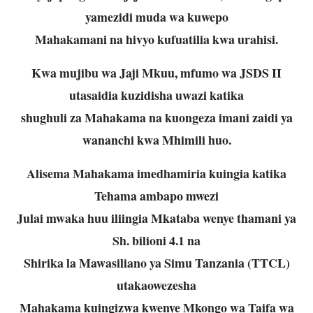
yamezidi muda wa kuwepo
Mahakamani na hivyo kufuatilia kwa urahisi.
Kwa mujibu wa Jaji Mkuu, mfumo wa JSDS II
utasaidia kuzidisha uwazi katika
shughuli za Mahakama na kuongeza imani zaidi ya
wananchi kwa Mhimili huo.
Alisema Mahakama imedhamiria kuingia katika
Tehama ambapo mwezi
Julai mwaka huu iliingia Mkataba wenye thamani ya
Sh. bilioni 4.1 na
Shirika la Mawasiliano ya Simu Tanzania (TTCL)
utakaowezesha
Mahakama kuingizwa kwenye Mkongo wa Taifa wa