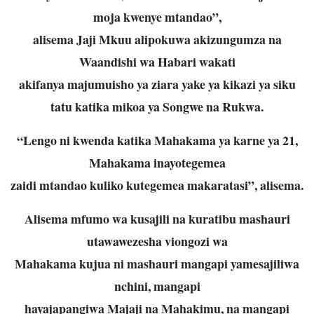
moja kwenye mtandao”,
alisema Jaji Mkuu alipokuwa akizungumza na
Waandishi wa Habari wakati
akifanya majumuisho ya ziara yake ya kikazi ya siku
tatu katika mikoa ya Songwe
na Rukwa.
“Lengo ni kwenda katika Mahakama ya karne ya 21,
Mahakama inayotegemea
zaidi mtandao kuliko kutegemea makaratasi”, alisema.
Alisema mfumo wa kusajili na kuratibu mashauri
utawawezesha viongozi wa
Mahakama kujua ni mashauri mangapi yamesajiliwa
nchini, mangapi
hayajapangiwa Majaji na Mahakimu, na mangapi