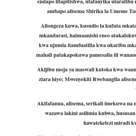
endapo litapitishwa, utafanyika utaratib
ambapo alisema Shirika la Umeme Ta
Aliongeza kuwa, kusudio la kufuta mkata
mkandarasi, haimaanishi eneo atakalokuwa
kwa ujumla itamfuatilia kwa ukaribu mka
mahali patakapokuwa pamesalia ili wana
Akijibu moja ya maswali kutoka kwa waand
ziara hiyo; Mwenyekiti Rwebangila alise
Akifafanua, alisema, serikali imekuwa na
wazawa lakini asilimia kubwa, hususan
hawatekelezi miradi k