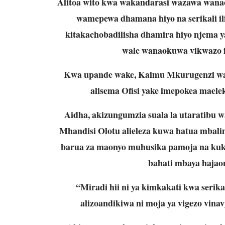
Alitoa wito kwa wakandarasi wazawa wana
wamepewa dhamana hiyo na serikali il
kitakachobadilisha dhamira hiyo njema ya 
wale wanaokuwa vikwazo ili
Kwa upande wake, Kaimu Mkurugenzi wa 
alisema Ofisi yake imepokea maeleke
Aidha, akizungumzia suala la utaratibu 
Mhandisi Olotu alieleza kuwa hatua mba
barua za maonyo muhusika pamoja na kukaa
bahati mbaya hajao
“Miradi hii ni ya kimkakati kwa serika
alizoandikiwa ni moja ya vigezo vina