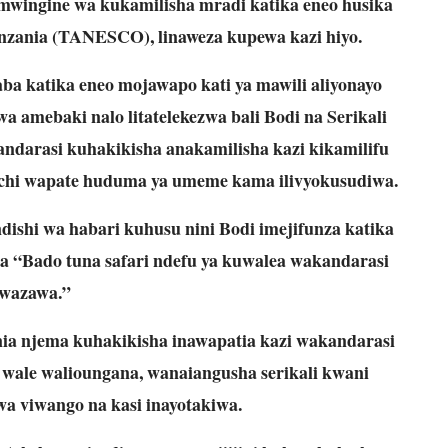
u mwingine wa kukamilisha mradi katika eneo husika
nzania (TANESCO), linaweza kupewa kazi hiyo.
ba katika eneo mojawapo kati ya mawili aliyonayo
 amebaki nalo litatelekezwa bali Bodi na Serikali
ndarasi kuhakikisha anakamilisha kazi kikamilifu
nchi wapate huduma ya umeme kama ilivyokusudiwa.
ishi wa habari kuhusu nini Bodi imejifunza katika
ma “Bado tuna safari ndefu ya kuwalea wakandarasi
wazawa.”
 nia njema kuhakikisha inawapatia kazi wakandarasi
 wale walioungana, wanaiangusha serikali kwani
wa viwango na kasi inayotakiwa.