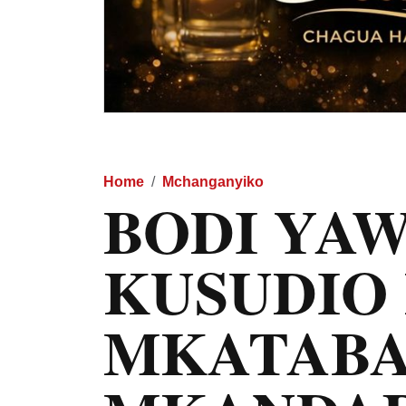
Home
Mchanganyiko
BODI YA
KUSUDIO
MKATAB