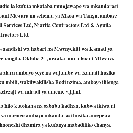
kusudio la kufuta mkataba mmojawapo wa mkandarasi
mkoani Mtwara na sehemu ya Mkoa wa Tanga, ambaye
 Services Ltd, Njarita Contractors Ltd & Aguila
tractors Ltd.
 waandishi wa habari na Mwenyekiti wa Kamati ya
Rwebangila, Oktoba 31, mwaka huu mkoani Mtwara.
a ziara ambayo yeyé na wajumbe wa Kamati husika
 mbili, wakiiwakilisha Bodi nzima, ambayo ililenga
lezaji wa miradi ya umeme vijijini.
 hilo kutokana na sababu kadhaa, kubwa ikiwa ni
atika maeneo ambayo mkandarasi husika amepewa
haoneshi dhamira ya kufanya mabadiliko chanya.