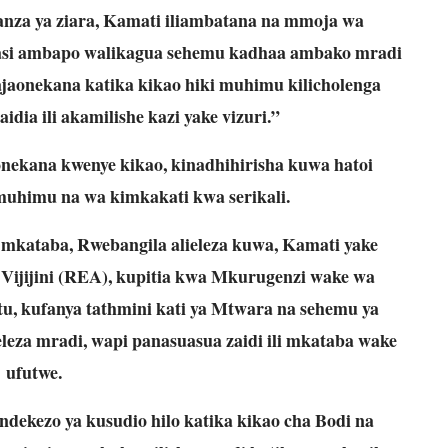
wanza ya ziara, Kamati iliambatana na mmoja wa
asi ambapo walikagua sehemu kadhaa ambako mradi
ajaonekana katika kikao hiki muhimu kilicholenga
dia ili akamilishe kazi yake vizuri.”
nekana kwenye kikao, kinadhihirisha kuwa hatoi
uhimu na wa kimkakati kwa serikali.
a mkataba, Rwebangila alieleza kuwa, Kamati yake
Vijijini (REA), kupitia kwa Mkurugenzi wake wa
u, kufanya tathmini kati ya Mtwara na sehemu ya
eza mradi, wapi panasuasua zaidi ili mkataba wake
ufutwe.
ndekezo ya kusudio hilo katika kikao cha Bodi na