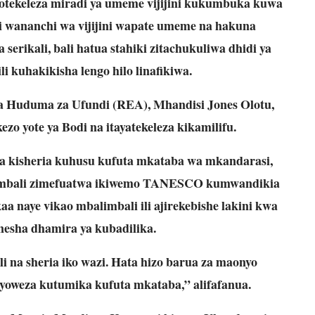
otekeleza miradi ya umeme vijijini kukumbuka kuwa
i wananchi wa vijijini wapate umeme na hakuna
serikali, bali hatua stahiki zitachukuliwa dhidi ya
 kuhakikisha lengo hilo linafikiwa.
Huduma za Ufundi (REA), Mhandisi Jones Olotu,
zo yote ya Bodi na itayatekeleza kikamilifu.
wa kisheria kuhusu kufuta mkataba wa mkandarasi,
limbali zimefuatwa ikiwemo TANESCO kumwandikia
 naye vikao mbalimbali ili ajirekebishe lakini kwa
nesha dhamira ya kubadilika.
li na sheria iko wazi. Hata hizo barua za maonyo
vyoweza kutumika kufuta mkataba,” alifafanua.