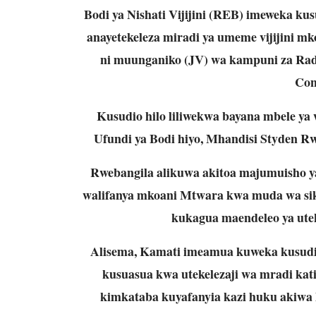
Bodi ya Nishati Vijijini (REB) imeweka 
anayetekeleza miradi ya umeme vijijini 
ni muunganiko (JV) wa kampuni za Radi
Con
Kusudio hilo liliwekwa bayana mbele ya
Ufundi ya Bodi hiyo, Mhandisi Styden 
Rwebangila alikuwa akitoa majumuisho y
walifanya mkoani Mtwara kwa muda wa siku
kukagua maendeleo ya uteke
Alisema, Kamati imeamua kuweka kusudio
kusuasua kwa utekelezaji wa mradi k
kimkataba kuyafanyia kazi huku akiwa 