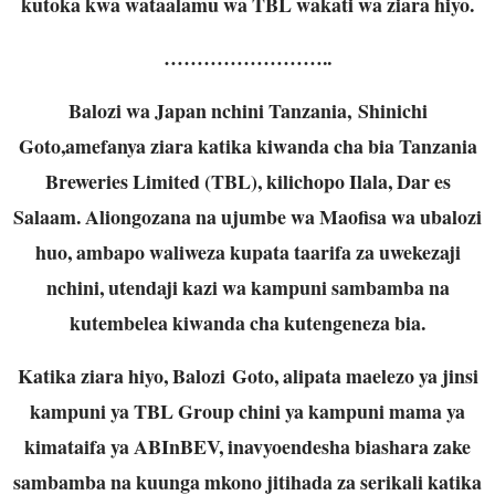
kutoka kwa wataalamu wa TBL wakati wa ziara hiyo.
……………………..
Balozi wa Japan nchini Tanzania, Shinichi
Goto,amefanya ziara katika kiwanda cha bia Tanzania
Breweries Limited (TBL), kilichopo Ilala, Dar es
Salaam. Aliongozana na ujumbe wa Maofisa wa ubalozi
huo, ambapo waliweza kupata taarifa za uwekezaji
nchini, utendaji kazi wa kampuni sambamba na
kutembelea kiwanda cha kutengeneza bia.
Katika ziara hiyo, Balozi Goto, alipata maelezo ya jinsi
kampuni ya TBL Group chini ya kampuni mama ya
kimataifa ya ABInBEV, inavyoendesha biashara zake
sambamba na kuunga mkono jitihada za serikali katika