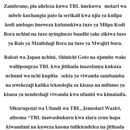
Zambrano, pia alieleza kuwa TBL imekuwa mstari wa
mbele kuchangia pato la serikali kwa njia ya kulipa
kodi ambapo imeweza kutunukiwa tuzo ya Mlipa Kodi
Bora nchini na tuzo nyinginezo baadhi yake zikiwa tuzo
ya Rais ya Mzalishaji Bora na tuzo ya Mwajiri bora.
Balozi wa Japan nchini, Shinichi Goto na ujumbe wake
waliipongeza TBL kwa jitihada inazofanya kukuza
uchumi wa nchi kupitia sekta ya viwanda sambamba
na uwekezaji katika teknolojia za kisasa na mifumo ya
kisasa ya uendeshaji viwanda kwa ufanisi wa kimataifa.
Mkurugenzi wa Ufundi wa TBL, Jemedari Waziri,
alisema “TBL inawashukuru kwa ziara yenu hapa
kiwandani na kuweza kuona tulikiendelea na jitihada