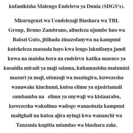
kufanikisha Malengo Endelevu ya Dunia (SDGS’s).
Mkurugenzi wa Uendelezaji Biashara wa TBL
Group, Bruno Zambrano, aliueleza ujumbe huo wa
Balozi Guto, jitihada zinazofanywa na kampuni
kutekeleza masuala hayo kwa lengo lakuifanya jamii
kuwa na maisha bora na endelevu katika maeneo ya
kusaidia miradi ya maji salama, kuhamasisha matumizi
mazuri ya maji, utunzaji wa mazingira, kuwezesha
wanawake kiuchumi, kutoa elimu ya ujasiriamali
sambamba na elimu ya unywaji wa kistaarabu,
kuwezesha wakulima wadogo wanaoiuzia kampuni
malighafi na kutoa ajira nyingi kwa wananchi wa
Tanzania kupitia mtandao wa biashara zake.