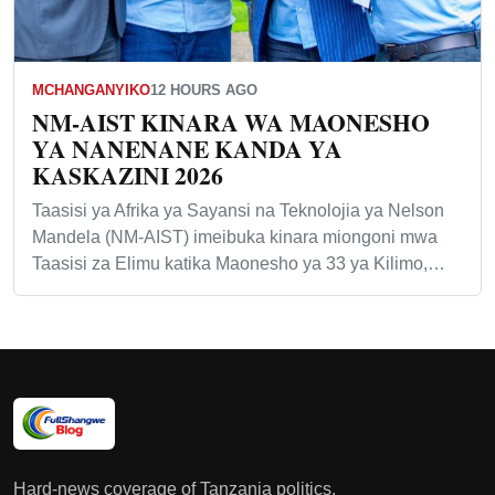
MCHANGANYIKO
12 HOURS AGO
NM-AIST KINARA WA MAONESHO
YA NANENANE KANDA YA
KASKAZINI 2026
Taasisi ya Afrika ya Sayansi na Teknolojia ya Nelson
Mandela (NM-AIST) imeibuka kinara miongoni mwa
Taasisi za Elimu katika Maonesho ya 33 ya Kilimo,…
Hard-news coverage of Tanzania politics,