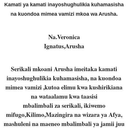
Kamati ya kamati inayoshughulikia kuhamasisha
na kuondoa mimea vamizi mkoa wa Arusha.
Na.Veronica
Ignatus,Arusha
Serikali mkoani Arusha imeitaka kamati
inayoshughulikia kuhamasisha, na kuondoa
mimea vamizi ,kutoa elimu kwa kushirikiana
na wataalamu kwa taasisi
mbalimbali za serikali, ikiwemo
mifugo,Kilimo,Mazingira na wizara ya Afya,
mashuleni na maeneo mbalimbali ya jamii juu