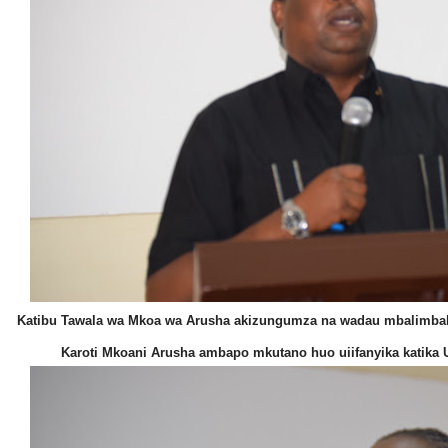
Katibu Tawala wa Mkoa wa Arusha akizungumza na wadau mbalimbali 
Karoti Mkoani Arusha ambapo mkutano huo uiifanyika katik