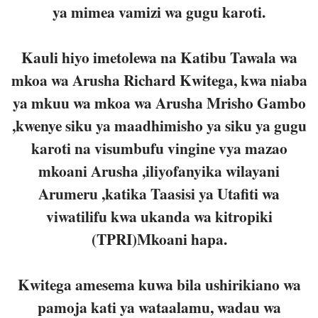
ya mimea vamizi wa gugu karoti.
Kauli hiyo imetolewa na Katibu Tawala wa
mkoa wa Arusha Richard Kwitega, kwa niaba
ya mkuu wa mkoa wa Arusha Mrisho Gambo
,kwenye siku ya maadhimisho ya siku ya gugu
karoti na visumbufu vingine vya mazao
mkoani Arusha ,iliyofanyika wilayani
Arumeru ,katika Taasisi ya Utafiti wa
viwatilifu kwa ukanda wa kitropiki
(TPRI)Mkoani hapa.
Kwitega amesema kuwa bila ushirikiano wa
pamoja kati ya wataalamu, wadau wa