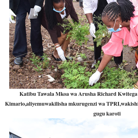
Katibu Tawala Mkoa wa Arusha Richard Kwitega ,
Kimario,aliyemuwakilisha mkurugenzi wa TPRI,wakishiri
gugu karoti