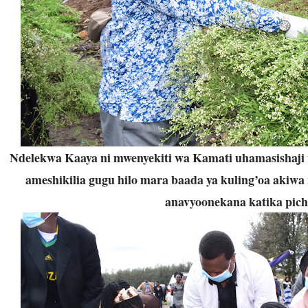
Ndelekwa Kaaya ni mwenyekiti wa Kamati uhamasishaji 
ameshikilia gugu hilo mara baada ya kuling’oa akiwa
anavyoonekana katika pich