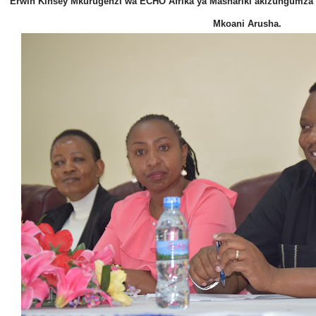
Erwin Kinsey Mkurugenzi wa ECHO Afrika ya Mashariki akizungumza ka
Mkoani Arusha.