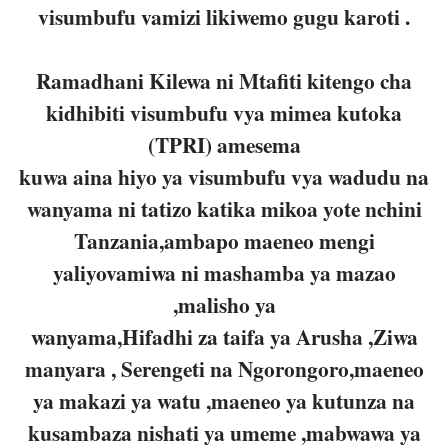
visumbufu vamizi likiwemo gugu karoti .
Ramadhani Kilewa ni Mtafiti kitengo cha
kidhibiti visumbufu vya mimea kutoka
(TPRI) amesema
kuwa aina hiyo ya visumbufu vya wadudu na
wanyama ni tatizo katika mikoa yote nchini
Tanzania,ambapo maeneo mengi
yaliyovamiwa ni mashamba ya mazao
,malisho ya
wanyama,Hifadhi za taifa ya Arusha ,Ziwa
manyara , Serengeti na Ngorongoro,maeneo
ya makazi ya watu ,maeneo ya kutunza na
kusambaza nishati ya umeme ,mabwawa ya