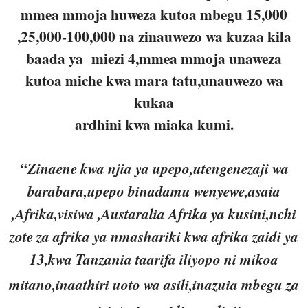
mmea mmoja huweza kutoa mbegu 15,000
,25,000-100,000 na zinauwezo wa kuzaa kila
baada ya miezi 4,mmea mmoja unaweza
kutoa miche kwa mara tatu,unauwezo wa
kukaa
ardhini kwa miaka kumi.
“Zinaene kwa njia ya upepo,utengenezaji wa
barabara,upepo binadamu wenyewe,asaia
,Afrika,visiwa ,Austaralia Afrika ya kusini,nchi
zote za afrika ya nmashariki kwa afrika zaidi ya
13,kwa Tanzania taarifa iliyopo ni mikoa
mitano,inaathiri uoto wa asili,i
nazuia mbegu za