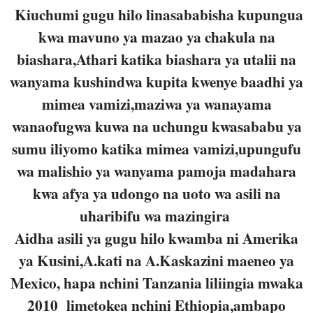
Kiuchumi gugu hilo linasababisha kupungua
kwa mavuno ya mazao ya chakula na
biashara,Athari katika biashara ya utalii na
wanyama kushindwa kupita kwenye baadhi ya
mimea vamizi,maziwa ya wanayama
wanaofugwa kuwa na uchungu kwasababu ya
sumu iliyomo katika mimea vamizi,upungufu
wa malishio ya wanyama pamoja madahara
kwa afya ya udongo na uoto wa asili na
uharibifu wa mazingira
Aidha asili ya gugu hilo kwamba ni Amerika
ya Kusini,A.kati na A.Kaskazini maeneo ya
Mexico, hapa nchini Tanzania liliingia mwaka
2010 limetokea nchini Ethiopia,ambapo