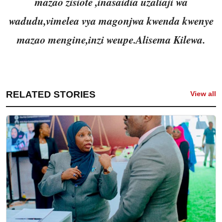
mazao zisiote ,inasaidia uzaliaji wa
wadudu,vimelea vya magonjwa kwenda kwenye
mazao mengine,inzi weupe.Alisema Kilewa.
RELATED STORIES
View all