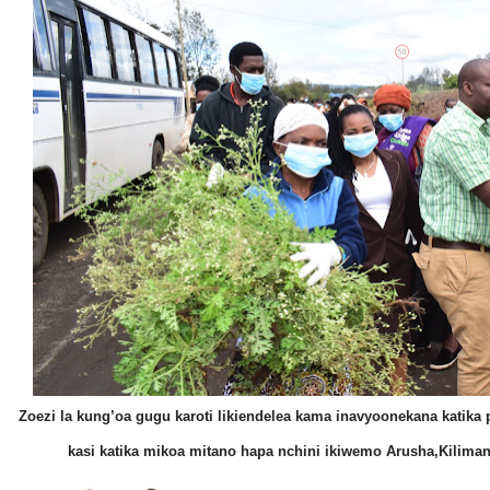
Zoezi la kung’oa gugu karoti likiendelea kama inavyoonekana katika
kasi katika mikoa mitano hapa nchini ikiwemo Arusha,Kilima