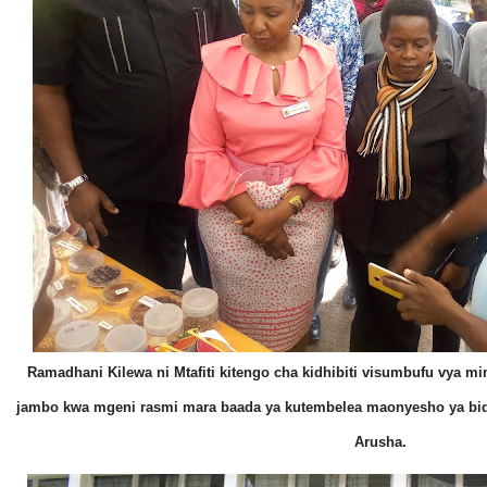
Ramadhani Kilewa ni Mtafiti kitengo cha kidhibiti visumbufu vya mi
jambo kwa mgeni rasmi mara baada ya kutembelea maonyesho ya bidh
Arusha.