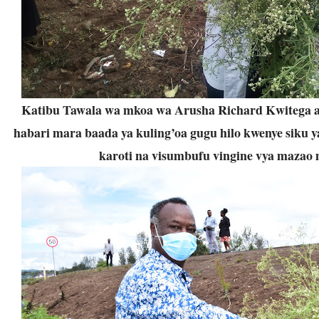
Katibu Tawala wa mkoa wa Arusha Richard Kwitega 
habari mara baada ya kuling’oa gugu hilo kwenye siku 
karoti na visumbufu vingine vya mazao