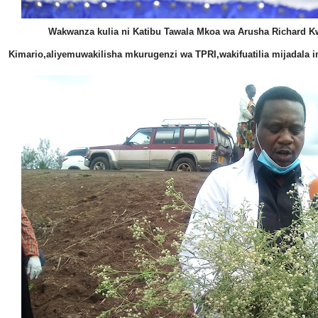
Wakwanza kulia ni Katibu Tawala Mkoa wa Arusha Richard Kwi
Kimario,aliyemuwakilisha mkurugenzi wa TPRI,wakifuatilia mijadala i