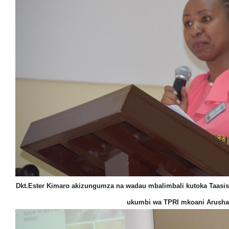
Dkt.Ester Kimaro akizungumza na wadau mbalimbali kutoka Taasisi z
ukumbi wa TPRI mkoani Arusha