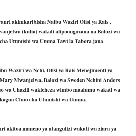
i akimkaribisha Naibu Waziri Ofisi ya Rais ,
anjelwa (kulia) wakati alipoongozana na Balozi wa
 cha Utumishi wa Umma Tawi la Tabora jana
u Waziri wa Nchi, Ofisi ya Rais Menejimenti ya
Mary Mwanjelwa, Balozi wa Sweden Nchini Anders
huo wa Uhazili wakicheza wimbo maalumu wakati wa
 kukagua Chuo cha Utumishi wa Umma.
akitoa maneno ya utangulizi wakati wa ziara ya