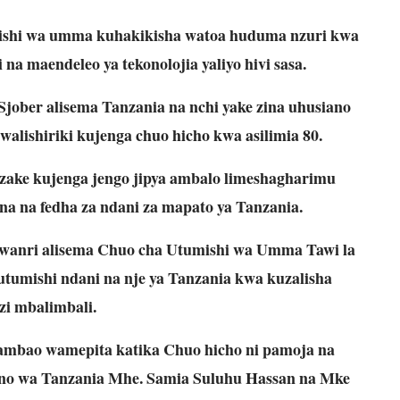
ishi wa umma kuhakikisha watoa huduma nzuri kwa
a maendeleo ya tekonolojia yaliyo hivi sasa.
jober alisema Tanzania na nchi yake zina uhusiano
lishiriki kujenga chuo hicho kwa asilimia 80.
a zake kujenga jengo jipya ambalo limeshagharimu
ana na fedha za ndani za mapato ya Tanzania.
anri alisema Chuo cha Utumishi wa Umma Tawi la
umishi ndani na nje ya Tanzania kwa kuzalisha
zi mbalimbali.
 ambao wamepita katika Chuo hicho ni pamoja na
o wa Tanzania Mhe. Samia Suluhu Hassan na Mke