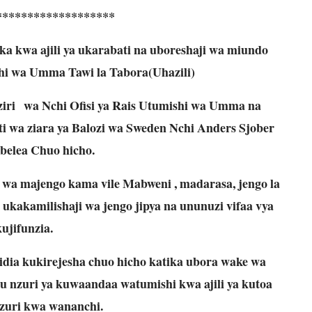
*******************
jika kwa ajili ya ukarabati na uboreshaji wa miundo
hi wa Umma Tawi la Tabora(Uhazili)
ziri wa Nchi Ofisi ya Rais Utumishi wa Umma na
 wa ziara ya Balozi wa Sweden Nchi Anders Sjober
belea Chuo hicho.
ti wa majengo kama vile Mabweni , madarasa, jengo la
ukakamilishaji wa jengo jipya na ununuzi vifaa vya
kujifunzia.
idia kukirejesha chuo hicho katika ubora wake wa
u nzuri ya kuwaandaa watumishi kwa ajili ya kutoa
uri kwa wananchi.