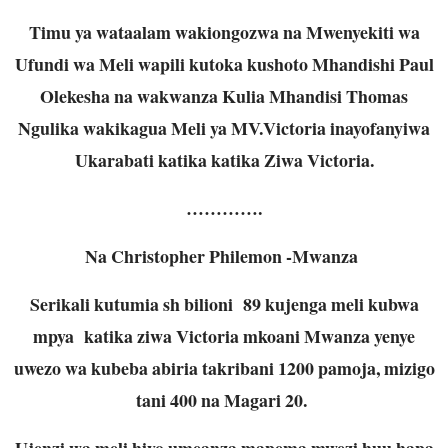
Timu ya wataalam wakiongozwa na Mwenyekiti wa
Ufundi wa Meli wapili kutoka kushoto Mhandishi Paul
Olekesha na wakwanza Kulia Mhandisi Thomas
Ngulika wakikagua Meli ya MV.Victoria inayofanyiwa
Ukarabati katika katika Ziwa Victoria.
………….
Na Christopher Philemon -Mwanza
Serikali kutumia sh bilioni 89 kujenga meli kubwa
mpya katika ziwa Victoria mkoani Mwanza yenye
uwezo wa kubeba abiria takribani 1200 pamoja, mizigo
tani 400 na Magari 20.
Ujenzi wa meli hiyo umeanza mapema mwezi huu hapa