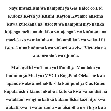
Naye mwakilishi wa kampuni ya Gas Entec co.Ltd
Kutoka Korea ya Kusini Rayton Kwembe alisema
kuwa kutokana na uzoefu wa kampuni hiyo katika
kujenga meli anauhakika watajenga kwa kufutana na
maelekezo ya mkataba na itakamilika kwa wakati ili
iweze kutoa huduma kwa wakazi wa ziwa Victoria na
watanzania kwa ujumla.
Mwenyekiti wa Timu ya Ufundi ya Mamlaka ya
huduma ya Meli ya (MSCL) Eng.Paul Olekashe kwa
upande wake ameihakikishia kampuni ya Gas Entec
kupata ushirikiano mkubwa kutoka kwa wahandisi na
watalaam wengine katika kukamilisha kazi hiyo kwa
wakati,kwani watanzania wanaisubilia meli hiyo kwa