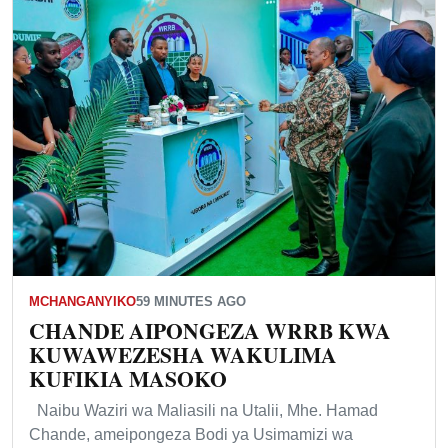
MCHANGANYIKO
59 MINUTES AGO
CHANDE AIPONGEZA WRRB KWA
KUWAWEZESHA WAKULIMA
KUFIKIA MASOKO
Naibu Waziri wa Maliasili na Utalii, Mhe. Hamad
Chande, ameipongeza Bodi ya Usimamizi wa