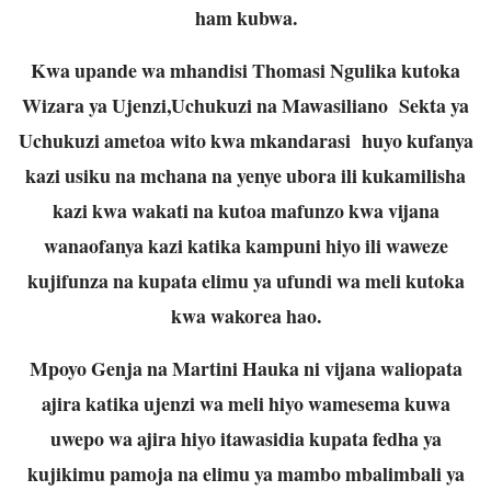
ham kubwa.
Kwa upande wa mhandisi Thomasi Ngulika kutoka
Wizara ya Ujenzi,Uchukuzi na Mawasiliano Sekta ya
Uchukuzi ametoa wito kwa mkandarasi huyo kufanya
kazi usiku na mchana na yenye ubora ili kukamilisha
kazi kwa wakati na kutoa mafunzo kwa vijana
wanaofanya kazi katika kampuni hiyo ili waweze
kujifunza na kupata elimu ya ufundi wa meli kutoka
kwa wakorea hao.
Mpoyo Genja na Martini Hauka ni vijana waliopata
ajira katika ujenzi wa meli hiyo wamesema kuwa
uwepo wa ajira hiyo itawasidia kupata fedha ya
kujikimu pamoja na elimu ya mambo mbalimbali ya