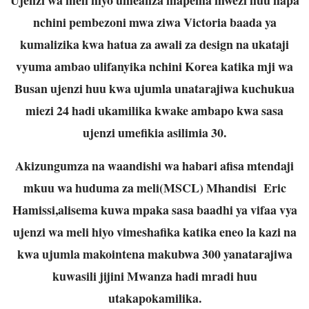
nchini pembezoni mwa ziwa Victoria baada ya
kumalizika kwa hatua za awali za design na ukataji
vyuma ambao ulifanyika nchini Korea katika mji wa
Busan ujenzi huu kwa ujumla unatarajiwa kuchukua
miezi 24 hadi ukamilika kwake ambapo kwa sasa
ujenzi umefikia asilimia 30.
Akizungumza na waandishi wa habari afisa mtendaji
mkuu wa huduma za meli(MSCL) Mhandisi Eric
Hamissi,alisema kuwa mpaka sasa baadhi ya vifaa vya
ujenzi wa meli hiyo vimeshafika katika eneo la kazi na
kwa ujumla makointena makubwa 300 yanatarajiwa
kuwasili jijini Mwanza hadi mradi huu
utakapokamilika.