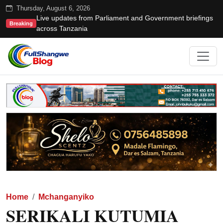
Thursday, August 6, 2026
Live updates from Parliament and Government briefings
Breaking
across Tanzania
Home
Mchanganyiko
SERIKALI KUTUMIA