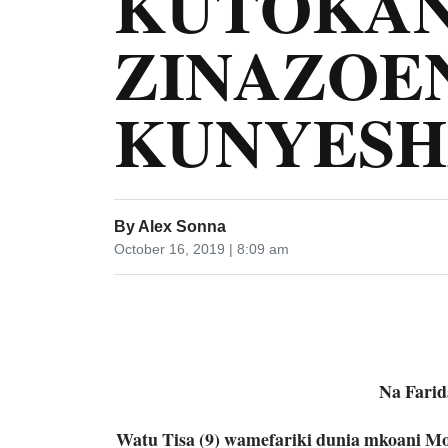
KUTOKAN
ZINAZOE
KUNYES
By
Alex Sonna
October 16, 2019 | 8:09 am
Na Farid
Watu Tisa (9) wamefariki dunia mkoani M