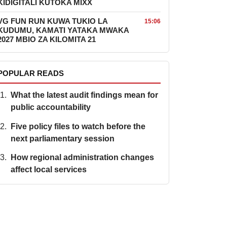
KIDIGITALI KUTOKA MIXX
VG FUN RUN KUWA TUKIO LA
15:06
KUDUMU, KAMATI YATAKA MWAKA
2027 MBIO ZA KILOMITA 21
POPULAR READS
What the latest audit findings mean for
public accountability
Five policy files to watch before the
next parliamentary session
How regional administration changes
affect local services