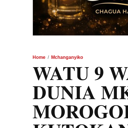
Home
Mchanganyiko
WATU 9 W
DUNIA M
MOROGO