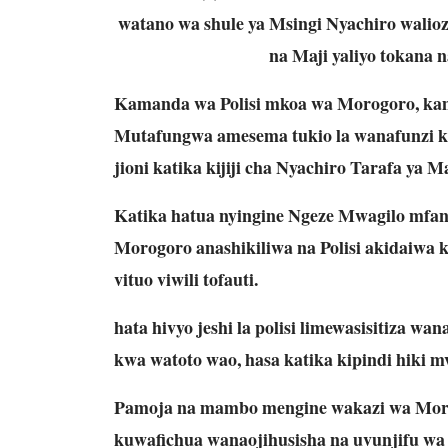
watano wa shule ya Msingi Nyachiro walio
na Maji yaliyo tokana 
Kamanda wa Polisi mkoa wa Morogoro, kam
Mutafungwa amesema tukio la wanafunzi ku
jioni katika kijiji cha Nyachiro Tarafa ya 
Katika hatua nyingine Ngeze Mwagilo mfan
Morogoro anashikiliwa na Polisi akidaiwa k
vituo viwili tofauti.
hata hivyo jeshi la polisi limewasisitiza 
kwa watoto wao, hasa katika kipindi hiki m
Pamoja na mambo mengine wakazi wa Moro
kuwafichua wanaojihusisha na uvunjifu w