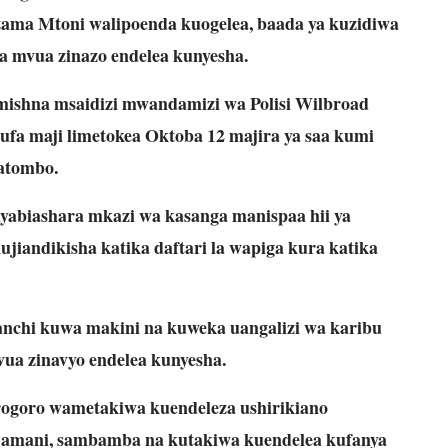
zama Mtoni walipoenda kuogelea, baada ya kuzidiwa
na mvua zinazo endelea kunyesha.
ishna msaidizi mwandamizi wa Polisi Wilbroad
fa maji limetokea Oktoba 12 majira ya saa kumi
Matombo.
yabiashara mkazi wa kasanga manispaa hii ya
ujiandikisha katika daftari la wapiga kura katika
wananchi kuwa makini na kuweka uangalizi wa karibu
vua zinavyo endelea kunyesha.
goro wametakiwa kuendeleza ushirikiano
a amani, sambamba na kutakiwa kuendelea kufanya