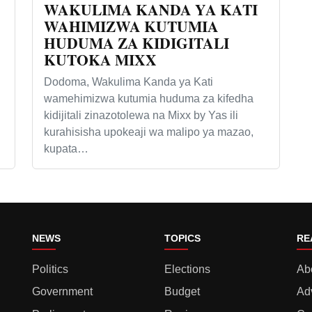
WAKULIMA KANDA YA KATI
WAHIMIZWA KUTUMIA
HUDUMA ZA KIDIGITALI
KUTOKA MIXX
Dodoma, Wakulima Kanda ya Kati
wamehimizwa kutumia huduma za kifedha
kidijitali zinazotolewa na Mixx by Yas ili
kurahisisha upokeaji wa malipo ya mazao,
kupata…
NEWS
TOPICS
RE
Politics
Elections
Ab
Government
Budget
Ad