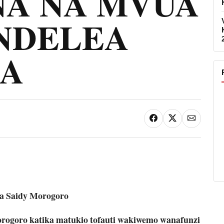
A NA MVUA
NDELEA
HA
a Saidy Morogoro
orogoro katika matukio tofauti wakiwemo wanafunzi