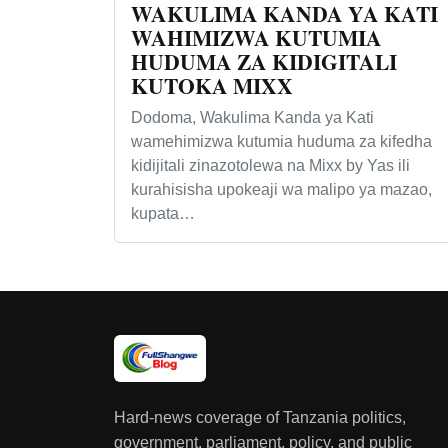
WAKULIMA KANDA YA KATI
WAHIMIZWA KUTUMIA
HUDUMA ZA KIDIGITALI
KUTOKA MIXX
Dodoma, Wakulima Kanda ya Kati
wamehimizwa kutumia huduma za kifedha
kidijitali zinazotolewa na Mixx by Yas ili
kurahisisha upokeaji wa malipo ya mazao,
kupata…
Hard-news coverage of Tanzania politics,
government, parliament, policy, and public