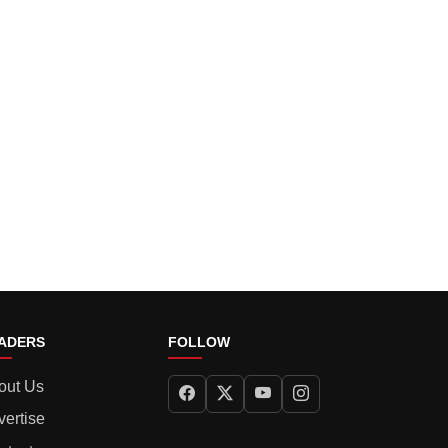
ADERS
FOLLOW
out Us
vertise