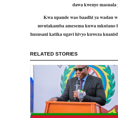
dawa kwenye masuala 
Kwa upande wao baadhi ya wadau w
mvutakamba amesema kuwa mkutano huo
hususani katika ugavi hivyo kuweza kuani
RELATED STORIES