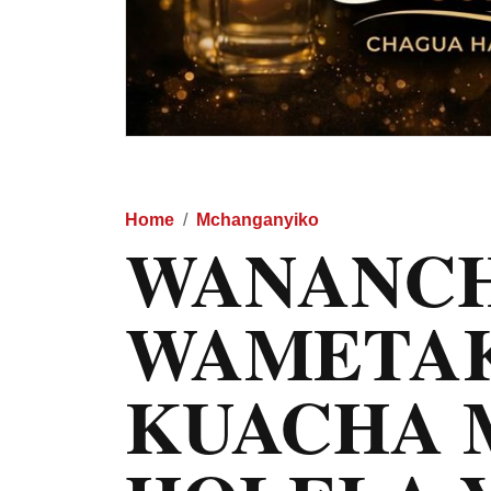
Home
Mchanganyiko
WANANCH
WAMETA
KUACHA 