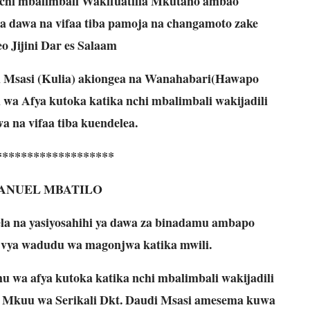
nchi mbalimbali Wakifuatilia Mkutano ambao
a dawa na vifaa tiba pamoja na changamoto zake
eo Jijini Dar es Salaam
i Msasi (Kulia) akiongea na Wanahabari(Hawapo
wa Afya kutoka katika nchi mbalimbali wakijadili
 na vifaa tiba kuendelea.
*******************
ANUEL MBATILO
la na yasiyosahihi ya dawa za binadamu ambapo
 vya wadudu wa magonjwa katika mwili.
 wa afya kutoka katika nchi mbalimbali wakijadili
a Mkuu wa Serikali Dkt. Daudi Msasi amesema kuwa