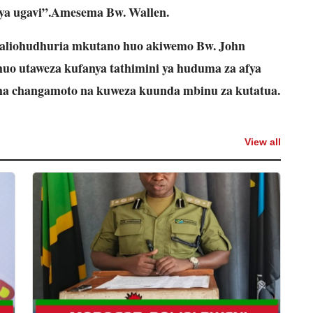
ya ugavi”.Amesema Bw. Wallen.
aliohudhuria mkutano huo akiwemo Bw. John
 utaweza kufanya tathimini ya huduma za afya
sha changamoto na kuweza kuunda mbinu za kutatua.
View all