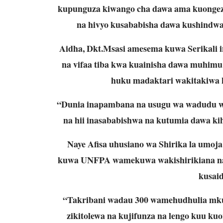
kupunguza kiwango cha dawa ama kuongeza 
na hivyo kusababisha dawa kushindwa 
Aidha, Dkt.Msasi amesema kuwa Serikali 
na vifaa tiba kwa kuainisha dawa muhimu 
huku madaktari wakitakiwa k
“Dunia inapambana na usugu wa wadudu w
na hii inasababishwa na kutumia dawa kih
Naye Afisa uhusiano wa Shirika la umo
kuwa UNFPA wamekuwa wakishirikiana na S
kusaid
“Takribani wadau 300 wamehudhulia mku
zikitolewa na kujifunza na lengo kuu 