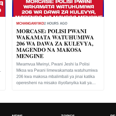
MCHANGANYIKO
2 HOURS AGO
MORCASE: POLISI PWANI
WAKAMATA WATUHUMIWA
206 WA DAWA ZA KULEVYA,
MAGENDO NA MAKOSA
MENGINE
Mwamvua Mwinyi, Pwani Jeshi la Polisi
…
Mkoa wa Pwani limewakamata watuhumiwa
206 kwa makosa mbalimbali ya jinai katika
operesheni na misako iliyofanyika kati ya…