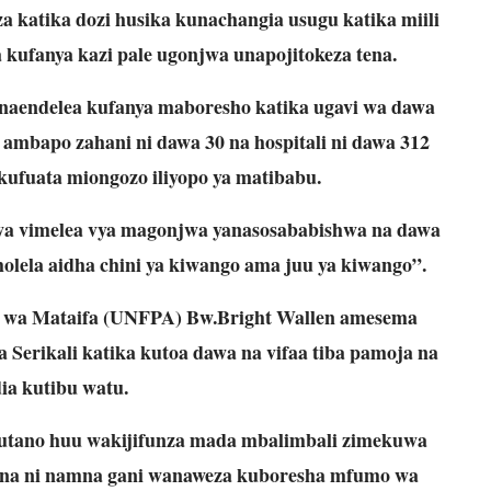
katika dozi husika kunachangia usugu katika miili
kufanya kazi pale ugonjwa unapojitokeza tena.
inaendelea kufanya maboresho katika ugavi wa dawa
ambapo zahani ni dawa 30 na hospitali ni dawa 312
ufuata miongozo iliyopo ya matibabu.
a vimelea vya magonjwa yanasosababishwa na dawa
olela aidha chini ya kiwango ama juu ya kiwango”.
ja wa Mataifa (UNFPA) Bw.Bright Wallen amesema
erikali katika kutoa dawa na vifaa tiba pamoja na
ia kutibu watu.
tano huu wakijifunza mada mbalimbali zimekuwa
kuona ni namna gani wanaweza kuboresha mfumo wa