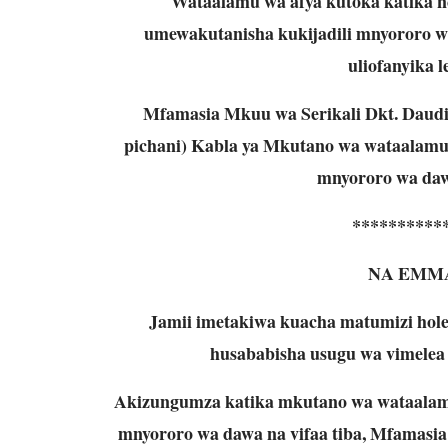
Wataalamu wa afya kutoka katika 
umewakutanisha kukijadili mnyororo w
uliofanyika l
Mfamasia Mkuu wa Serikali Dkt. Daud
pichani) Kabla ya Mkutano wa wataalamu 
mnyororo wa dawa
**********
NA EMM
Jamii imetakiwa kuacha matumizi hole
husababisha usugu wa vimelea
Akizungumza katika mkutano wa wataalamu
mnyororo wa dawa na vifaa tiba, Mfamasi