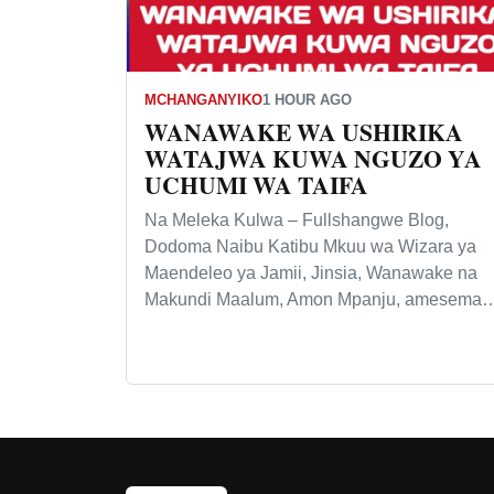
MCHANGANYIKO
1 HOUR AGO
WANAWAKE WA USHIRIKA
WATAJWA KUWA NGUZO YA
UCHUMI WA TAIFA
Na Meleka Kulwa – Fullshangwe Blog,
Dodoma Naibu Katibu Mkuu wa Wizara ya
Maendeleo ya Jamii, Jinsia, Wanawake na
Makundi Maalum, Amon Mpanju, amesema