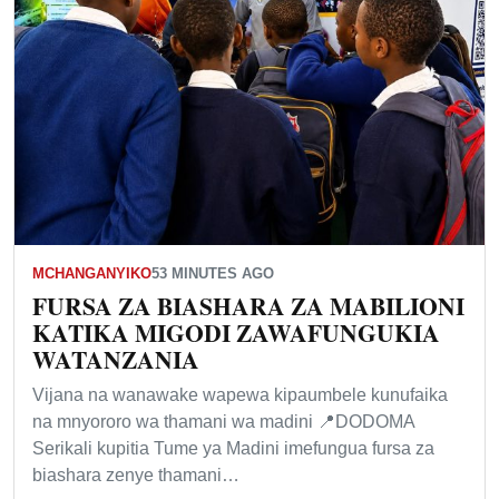
MCHANGANYIKO
53 MINUTES AGO
FURSA ZA BIASHARA ZA MABILIONI
KATIKA MIGODI ZAWAFUNGUKIA
WATANZANIA
Vijana na wanawake wapewa kipaumbele kunufaika
na mnyororo wa thamani wa madini 📍DODOMA
Serikali kupitia Tume ya Madini imefungua fursa za
biashara zenye thamani…