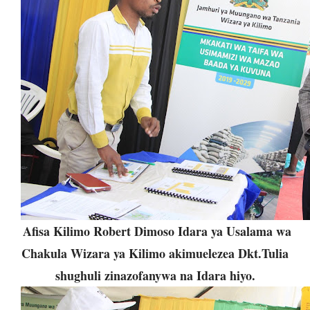
Afisa Kilimo Robert Dimoso Idara ya Usalama wa
Chakula Wizara ya Kilimo akimuelezea Dkt.Tulia
shughuli zinazofanywa na Idara hiyo.