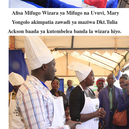
Afisa Mifugo Wizara ya Mifugo na Uvuvi, Mary
Yongolo akimpatia zawadi ya maziwa Dkt.Tulia
Ackson baada ya kutembelea banda la wizara hiyo.