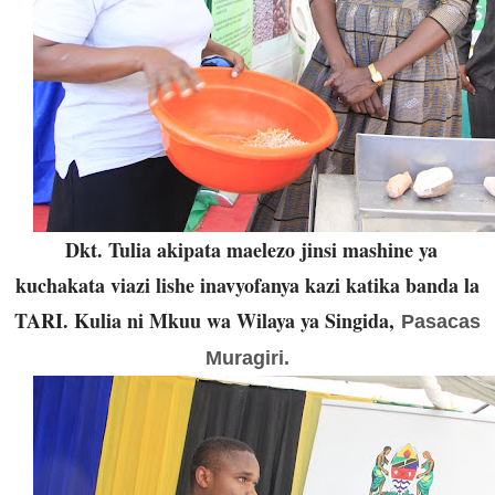
Dkt. Tulia akipata maelezo jinsi mashine ya
kuchakata viazi lishe inavyofanya kazi katika banda la
TARI. Kulia ni Mkuu wa Wilaya ya Singida,
Pasacas
Muragiri.