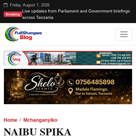
Friday, August 7, 2026
Live updates from Parliament and Government briefings
Breaking
across Tanzania
Home
Mchanganyiko
NAIBU SPIKA