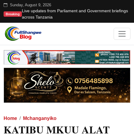
Sunday, August 9, 2026
Live updates from Parliament and Government briefings
Breaking
across Tanzania
Home
Mchanganyiko
KATIBU MKUU ALAT