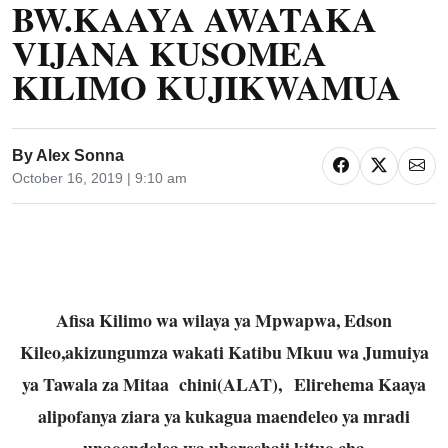
BW.KAAYA AWATAKA
VIJANA KUSOMEA
KILIMO KUJIKWAMUA
By
Alex Sonna
October 16, 2019 | 9:10 am
Afisa Kilimo wa wilaya ya Mpwapwa, Edson
Kileo,akizungumza wakati Katibu Mkuu wa Jumuiya
ya Tawala za Mitaa chini(ALAT), Elirehema Kaaya
alipofanya ziara ya kukagua maendeleo ya mradi
unaoendelea wa uboreshaji kituo cha