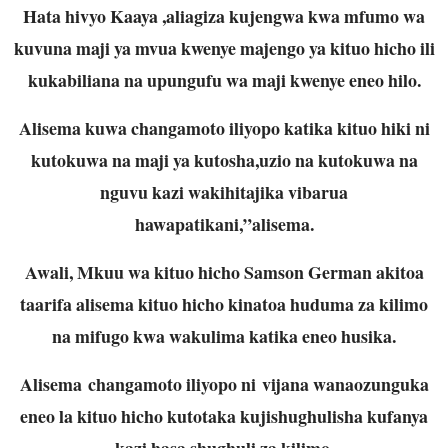
Hata hivyo Kaaya ,aliagiza kujengwa kwa mfumo wa
kuvuna maji ya mvua kwenye majengo ya kituo hicho ili
kukabiliana na upungufu wa maji kwenye eneo hilo.
Alisema kuwa changamoto iliyopo katika kituo hiki ni
kutokuwa na maji ya kutosha,uzio na kutokuwa na
nguvu kazi wakihitajika vibarua
hawapatikani,”alisema.
Awali, Mkuu wa kituo hicho Samson German akitoa
taarifa alisema kituo hicho kinatoa huduma za kilimo
na mifugo kwa wakulima katika eneo husika.
Alisema changamoto iliyopo ni vijana wanaozunguka
eneo la kituo hicho kutotaka kujishughulisha kufanya
kazi hasa shughuli za kilimo.