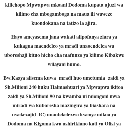
kilichopo Mpwapwa mkoani Dodoma kupata ujuzi wa
kilimo cha mbogamboga na maua ili waweze
kuondokana na tatizo la ajira.
Hayo ameyasema jana wakati alipofanya ziara ya
kukagua maendeleo ya mradi unaoendelea wa
uboreshaji kituo hicho cha mafunzo ya kilimo Kibakwe
wilayani humo.
Bw.Kaaya alisema kuwa mradi huo umetumia zaidi ya
Sh.Milioni 240 huku Halmashuari ya Mpwapwa ikitoa
zaidi ya Sh.Milioni 90 na kwamba ni miongoni mwa
miradi wa kuboresha mazingira ya biashara na
uwekezaji(LIC) unaotekelezwa kwenye mikoa ya
Dodoma na Kigoma kwa ushirikiano kati ya Ofisi ya