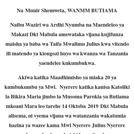
Na Munir Shemweta, WANMM BUTIAMA
Naibu Waziri wa Ardhi Nyumba na Maendeleo ya
Makazi Dkt Mabula amewataka vijana kujifunza
maisha ya baba wa Taifa Mwalimu Julius kwa vitendo
ili matendo ya kiongozi huyo wa kwanza wa Tanzania
yaendelee kukumbukwa.
Akiwa katika Maadhimisho ya miaka 20 ya
kumbukumbu ya Mwl. Nyerere katika kanisa Katoliki
la Bikira Maria jimbo la Musoma Parokia ya Butiama
mkoani Mara leo tarehe 14 Oktoba
2019
Dkt Mabula
alisema, ni vyema vijana wa watanzania wakatumia
hazina ya wazee kama Mwl Nyerere Julius Nyerere