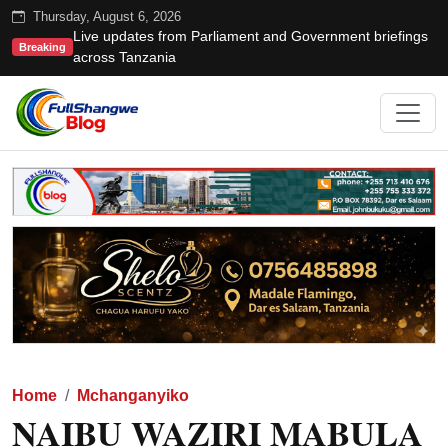
Thursday, August 6, 2026
Live updates from Parliament and Government briefings
Breaking
across Tanzania
Home
Mchanganyiko
NAIBU WAZIRI MABULA