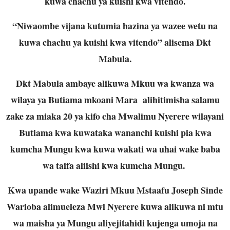
kuwa chachu ya kuishi kwa vitendo.
“Niwaombe vijana kutumia hazina ya wazee wetu na
kuwa chachu ya kuishi kwa vitendo” alisema Dkt
Mabula.
Dkt Mabula ambaye alikuwa Mkuu wa kwanza wa
wilaya ya Butiama mkoani Mara alihitimisha salamu
zake za miaka 20 ya kifo cha Mwalimu Nyerere wilayani
Butiama kwa kuwataka wananchi kuishi pia kwa
kumcha Mungu kwa kuwa wakati wa uhai wake baba
wa taifa aliishi kwa kumcha Mungu.
Kwa upande wake Waziri Mkuu Mstaafu Joseph Sinde
Warioba alimueleza Mwl Nyerere kuwa alikuwa ni mtu
wa maisha ya Mungu aliyejitahidi kujenga umoja na