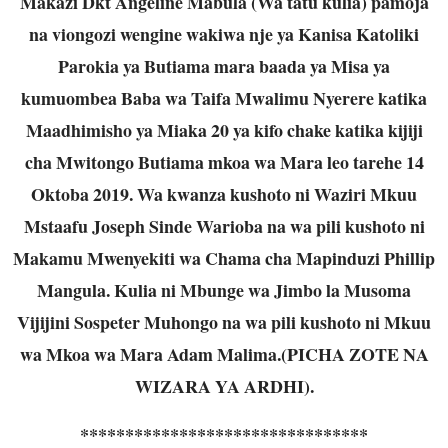
Makazi Dkt Angeline Mabula (Wa tatu kulia) pamoja
na viongozi wengine wakiwa nje ya Kanisa Katoliki
Parokia ya Butiama mara baada ya Misa ya
kumuombea Baba wa Taifa Mwalimu Nyerere katika
Maadhimisho ya Miaka 20 ya kifo chake katika kijiji
cha Mwitongo Butiama mkoa wa Mara leo tarehe 14
Oktoba 2019. Wa kwanza kushoto ni Waziri Mkuu
Mstaafu Joseph Sinde Warioba na wa pili kushoto ni
Makamu Mwenyekiti wa Chama cha Mapinduzi Phillip
Mangula. Kulia ni Mbunge wa Jimbo la Musoma
Vijijini Sospeter Muhongo na wa pili kushoto ni Mkuu
wa Mkoa wa Mara Adam Malima.(PICHA ZOTE NA
WIZARA YA ARDHI).
********************************