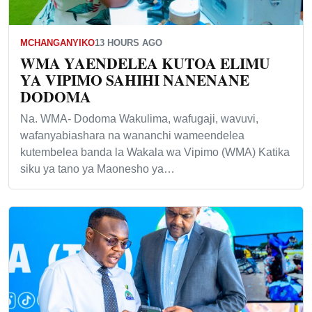
MCHANGANYIKO
13 HOURS AGO
WMA YAENDELEA KUTOA ELIMU
YA VIPIMO SAHIHI NANENANE
DODOMA
Na. WMA- Dodoma Wakulima, wafugaji, wavuvi,
wafanyabiashara na wananchi wameendelea
kutembelea banda la Wakala wa Vipimo (WMA) Katika
siku ya tano ya Maonesho ya…