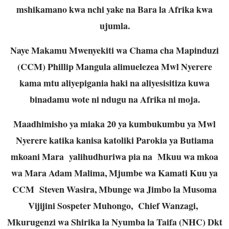
mshikamano kwa nchi yake na Bara la Afrika kwa
ujumla.
Naye Makamu Mwenyekiti wa Chama cha Mapinduzi
(CCM) Phillip Mangula alimuelezea Mwl Nyerere
kama mtu aliyepigania haki na aliyesisitiza kuwa
binadamu wote ni ndugu na Afrika ni moja.
Maadhimisho ya miaka 20 ya kumbukumbu ya Mwl
Nyerere katika kanisa katoliki Parokia ya Butiama
mkoani Mara yalihudhuriwa pia na Mkuu wa mkoa
wa Mara Adam Malima, Mjumbe wa Kamati Kuu ya
CCM Steven Wasira, Mbunge wa Jimbo la Musoma
Vijijini Sospeter Muhongo, Chief Wanzagi,
Mkurugenzi wa Shirika la Nyumba la Taifa (NHC) Dkt