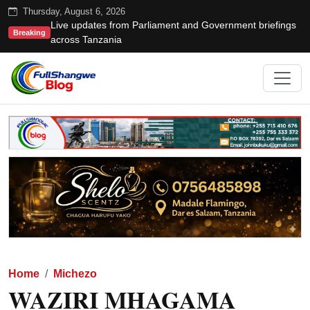
Thursday, August 6, 2026
Live updates from Parliament and Government briefings
Breaking
across Tanzania
Home
Michezo
WAZIRI MHAGAMA