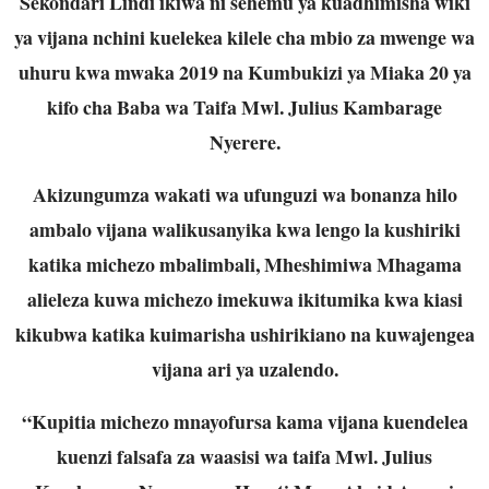
Sekondari Lindi ikiwa ni sehemu ya kuadhimisha wiki
ya vijana nchini kuelekea kilele cha mbio za mwenge wa
uhuru kwa mwaka 2019 na Kumbukizi ya Miaka 20 ya
kifo cha Baba wa Taifa Mwl. Julius Kambarage
Nyerere.
Akizungumza wakati wa ufunguzi wa bonanza hilo
ambalo vijana walikusanyika kwa lengo la kushiriki
katika michezo mbalimbali, Mheshimiwa Mhagama
alieleza kuwa michezo imekuwa ikitumika kwa kiasi
kikubwa katika kuimarisha ushirikiano na kuwajengea
vijana ari ya uzalendo.
“Kupitia michezo mnayofursa kama vijana kuendelea
kuenzi falsafa za waasisi wa taifa Mwl. Julius