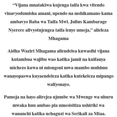
“Vijana mnatakiwa kujenga taifa kwa vitendo
vinavyodumisha amani, upendo na mshikamano kama
ambavyo Baba wa Taifa Mwl. Julius Kambarage
Nyerere alivyotujengea taifa lenye umoja,” alieleza
Mhagama
Aidha Waziri Mhagama aliendelea kuwasihi vijana
kutambua wajibu wao katika jamii na kuifanya
michezo kuwa ni miongoni mwa mambo muhimu
wanayopaswa kuyaendeleza katika kutekeleza mipango
waliyonayo.
Pamoja na hayo alirejea ujumbe wa Mwenge wa uhuru
mwaka huu ambao pia umesisitiza ushiriki wa
wananchi katika uchaguzi wa Serikali za Mtaa.