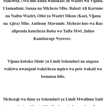
Makwela. (Wa nne kulia waliokaa) ni Waziri wa Vijana,
Utamaduni, Sanaa na Michezo Mhe. Balozi Ali Karume
na Naibu Waziri, Ofisi ya Waziri Mkuu (Kazi, Vijana
na Ajira) Mhe. Anthony Mavunde. Mchezo huo wa Bao
alipenda kuucheza Baba wa Taifa Mwl. Julius
Kambarage Nyerere.
Vijana kutoka Shule ya Lindi Sekondari na angaza
wakiwa uwanjani wakicheza mpira wa pete wakati wa
bonanza hilo.
Mchezaji wa timu ya Sekondari ya Lindi Mwalimu Said