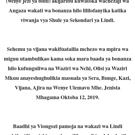
(wenye jezi ya bluu) akijaribu kuwatoka wachezaji wa
Angaza wakati wa bonanza hilo lililofanyika katika
viwanja vya Shule ya Sekondari ya Lindi.
Sehemu ya vijana wakifuatailia mchezo wa mpira wa
miguu utambulikao kama soka mara baada ya bonanza
hilo kufunguliwa na Waziri wa Nchi, Ofisi ya Waziri
Mkuu anayeshughulikia masuala ya Sera, Bunge, Kazi,
Vijana, Ajira na Wenye Ulemavu Mhe. Jenista
Mhagama Oktoba 12, 2019.
Baadhi ya Viongozi pamoja na wakazi wa Lindi