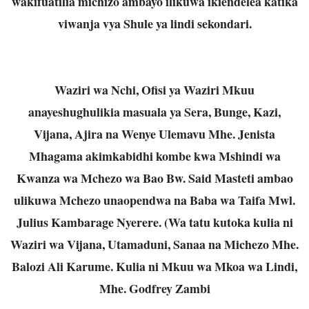
wakifuatilia michizo ambayo ilikuwa ikiendelea katika
viwanja vya Shule ya lindi sekondari.
Waziri wa Nchi, Ofisi ya Waziri Mkuu
anayeshughulikia masuala ya Sera, Bunge, Kazi,
Vijana, Ajira na Wenye Ulemavu Mhe. Jenista
Mhagama akimkabidhi kombe kwa Mshindi wa
Kwanza wa Mchezo wa Bao Bw. Said Masteti ambao
ulikuwa Mchezo unaopendwa na Baba wa Taifa Mwl.
Julius Kambarage Nyerere. (Wa tatu kutoka kulia ni
Waziri wa Vijana, Utamaduni, Sanaa na Michezo Mhe.
Balozi Ali Karume. Kulia ni Mkuu wa Mkoa wa Lindi,
Mhe. Godfrey Zambi