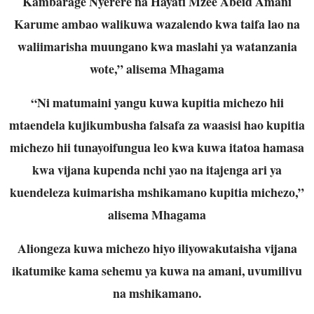
Kambarage Nyerere na Hayati Mzee Abeid Amani
Karume ambao walikuwa wazalendo kwa taifa lao na
waliimarisha muungano kwa maslahi ya watanzania
wote,” alisema Mhagama
“Ni matumaini yangu kuwa kupitia michezo hii
mtaendela kujikumbusha falsafa za waasisi hao kupitia
michezo hii tunayoifungua leo kwa kuwa itatoa hamasa
kwa vijana kupenda nchi yao na itajenga ari ya
kuendeleza kuimarisha mshikamano kupitia michezo,”
alisema Mhagama
Aliongeza kuwa michezo hiyo iliyowakutaisha vijana
ikatumike kama sehemu ya kuwa na amani, uvumilivu
na mshikamano.