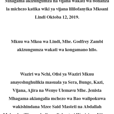
Mhagama akizungumza na vijana wakati wa bonanza
la michezo katika wiki ya vijana lililofanyika Mkoani
Lindi Oktoba 12, 2019.
Mkuu wa Mkoa wa Lindi, Mhe. Godfrey Zambi
akizungumza wakati wa kongamano hilo.
Waziri wa Nchi, Ofisi ya Waziri Mkuu
anayeshughulikia masuala ya Sera, Bunge, Kazi,
Vijana, Ajira na Wenye Ulemavu Mhe. Jenista
Mhagama akiangalia mchezo wa Bao walipokuwa
wakishindana Mzee Said Masteti na Abdallah