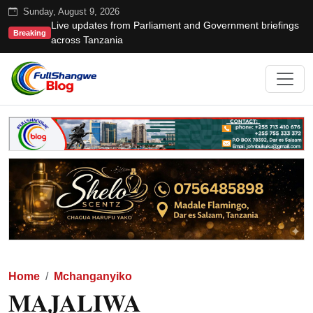
Sunday, August 9, 2026
Live updates from Parliament and Government briefings
Breaking
across Tanzania
Home
Mchanganyiko
MAJALIWA