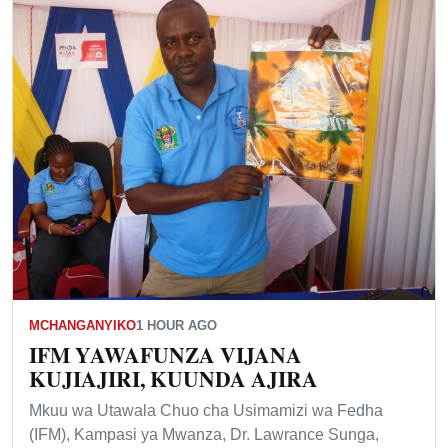
MCHANGANYIKO
1 HOUR AGO
IFM YAWAFUNZA VIJANA
KUJIAJIRI, KUUNDA AJIRA
Mkuu wa Utawala Chuo cha Usimamizi wa Fedha
(IFM), Kampasi ya Mwanza, Dr. Lawrance Sunga,