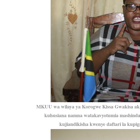
MKUU wa wilaya ya Korogwe Kissa Gwakisa aki
kuhusiana namna watakavyotumia mashinda
kujiandikisha kwenye daftari la kupiga