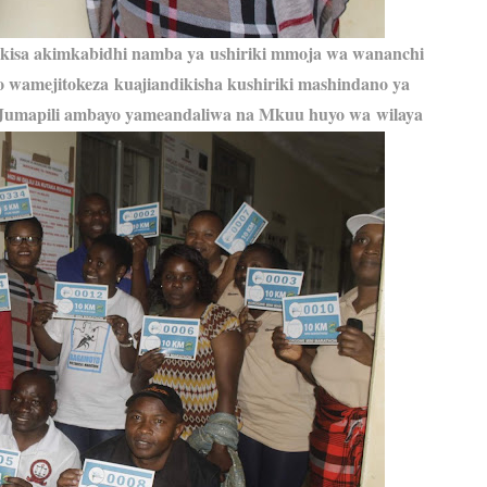
kisa akimkabidhi namba ya
ushiriki mmoja wa wananchi
o wamejitokeza
kuajiandikisha kushiriki mashindano ya
o Jumapili ambayo yameandaliwa na Mkuu huyo wa
wilaya