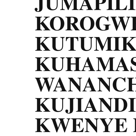
JUMAPILI
KOROGW
KUTUMI
KUHAMAS
WANANCH
KUJIAND
KWENYE 