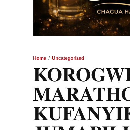
Home
Uncategorized
KOROGWE
MARATH
KUFANYI