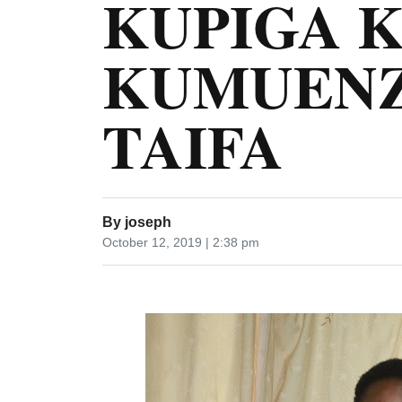
KUPIGA K
KUMUENZ
TAIFA
By
joseph
October 12, 2019 | 2:38 pm