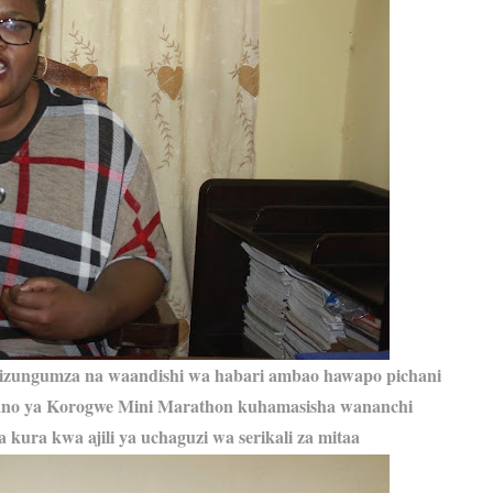
zungumza na waandishi wa habari ambao hawapo pichani
no ya Korogwe Mini Marathon kuhamasisha wananchi
 kura kwa ajili ya uchaguzi wa serikali za mitaa