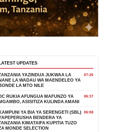
LATEST UPDATES
TANZANIA YAZINDUA JUKWAA LA
07:26
NANE LA WADAU WA MAENDELEO YA
BONDE LA MTO NILE
DC RUKIA AFUNGUA MAFUNZO YA
06:37
MGAMBO, ASISITIZA KULINDA AMANI
KAMPUNI YA BIA YA SERENGETI (SBL)
06:08
YAPEPERUSHA BENDERA YA
TANZANIA KIMATAIFA KUPITIA TUZO
ZA MONDE SELECTION