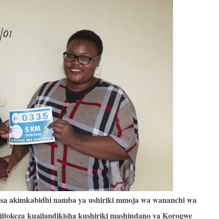
sa akimkabidhi namba ya ushiriki mmoja wa wananchi wa
tokeza kuajiandikisha kushiriki mashindano ya Korogwe