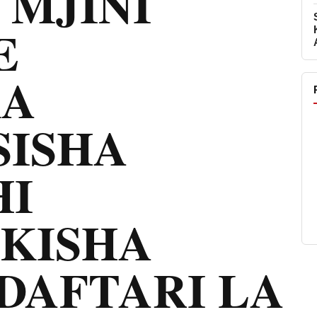
 MJINI
E
KA
ISHA
I
IKISHA
DAFTARI LA