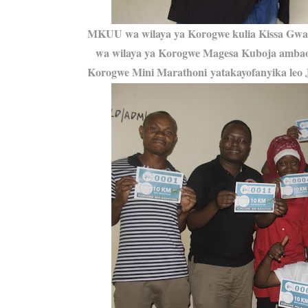
MKUU wa wilaya ya Korogwe kulia Kissa Gwa
wa wilaya ya Korogwe Magesa Kuboja amba
Korogwe Mini Marathoni
yatakayofanyika le