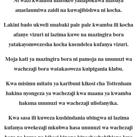
anaelaumiwa zaidi na kuwajibishwa ni kocha.
Lakini bado ukweli unabaki pale pale kwamba ili kocha
afanye vizuri ni lazima kuwe na mazingira bora
yatakayomwezesha kocha kuendelea kufanya vizuri.
Moja kati ya mazingira bora ni pamoja na ununuzi wa
wachezaji bora watakaoweza kuipigania klabu.
Kwa misimu mitatu ya karibuni kikosi cha Tottenham
hakina nyongeza ya wachezaji kwa maana ya kwamba
hakuna ununuzi wa wachezaji uliofanyika.
Kwa sasa ili kuweza kushindania ubingwa ni lazima
kufanya uwekezaji mkubwa hasa ununuzi wa wachezaji
bora na kuwa na kikosi kipana kinachoshabihiana kwa