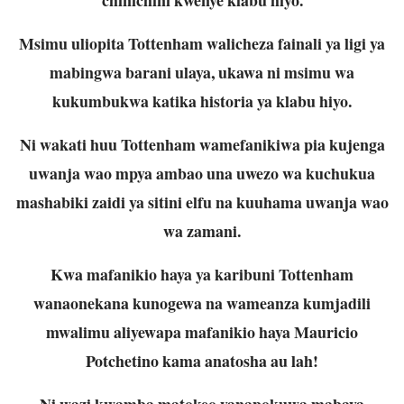
Msimu uliopita Tottenham walicheza fainali ya ligi ya
mabingwa barani ulaya, ukawa ni msimu wa
kukumbukwa katika historia ya klabu hiyo.
Ni wakati huu Tottenham wamefanikiwa pia kujenga
uwanja wao mpya ambao una uwezo wa kuchukua
mashabiki zaidi ya sitini elfu na kuuhama uwanja wao
wa zamani.
Kwa mafanikio haya ya karibuni Tottenham
wanaonekana kunogewa na wameanza kumjadili
mwalimu aliyewapa mafanikio haya Mauricio
Potchetino kama anatosha au lah!
Ni wazi kwamba matokeo yanapokuwa mabaya