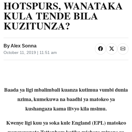
HOTSPURS, WANATAKA
KULA TENDE BILA
KUZITUNZA?
By
Alex Sonna
October 11, 2019 | 11:51 am
Baada ya ligi mbalimbali kuanza kutimua vumbi dunia
nzima, kumekuwa na baadhi ya matokeo ya
kushangaza kama ilivyo kila msimu.
Kwenye ligi kuu ya soka kule England (EPL) matokeo
wanayoyapata Tottenham katika michezo minane ya