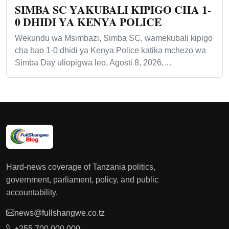
SIMBA SC YAKUBALI KIPIGO CHA 1-
0 DHIDI YA KENYA POLICE
Wekundu wa Msimbazi, Simba SC, wamekubali kipigo
cha bao 1-0 dhidi ya Kenya Police katika mchezo wa
Simba Day uliopigwa leo, Agosti 8, 2026,…
Hard-news coverage of Tanzania politics,
government, parliament, policy, and public
accountability.
news@fullshangwe.co.tz
+255 700 000 000