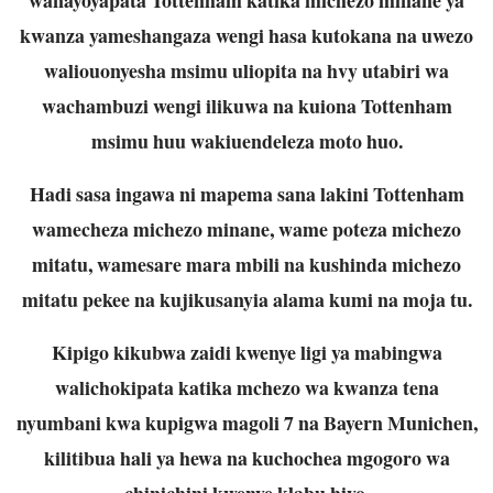
kwanza yameshangaza wengi hasa kutokana na uwezo
waliouonyesha msimu uliopita na hvy utabiri wa
wachambuzi wengi ilikuwa na kuiona Tottenham
msimu huu wakiuendeleza moto huo.
Hadi sasa ingawa ni mapema sana lakini Tottenham
wamecheza michezo minane, wame poteza michezo
mitatu, wamesare mara mbili na kushinda michezo
mitatu pekee na kujikusanyia alama kumi na moja tu.
Kipigo kikubwa zaidi kwenye ligi ya mabingwa
walichokipata katika mchezo wa kwanza tena
nyumbani kwa kupigwa magoli 7 na Bayern Munichen,
kilitibua hali ya hewa na kuchochea mgogoro wa
chinichini kwenye klabu hiyo.