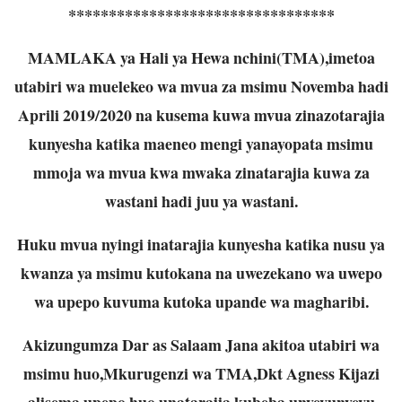
*********************************
MAMLAKA ya Hali ya Hewa nchini(TMA),imetoa
utabiri wa muelekeo wa mvua za msimu Novemba hadi
Aprili 2019/2020 na kusema kuwa mvua zinazotarajia
kunyesha katika maeneo mengi yanayopata msimu
mmoja wa mvua kwa mwaka zinatarajia kuwa za
wastani hadi juu ya wastani.
Huku mvua nyingi inatarajia kunyesha katika nusu ya
kwanza ya msimu kutokana na uwezekano wa uwepo
wa upepo kuvuma kutoka upande wa magharibi.
Akizungumza Dar as Salaam Jana akitoa utabiri wa
msimu huo,Mkurugenzi wa TMA,Dkt Agness Kijazi
alisema upepo huo unatarajia kubeba unyevunyevu