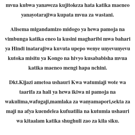
mvua kubwa yanaweza kujitokeza hata katika maeneo
yanayotarajiwa kupata mvua za wastani.
Alisema migandamizo midogo ya hewa pamoja na
vimbunga katika eneo la kusini magharibi mwa bahari
ya Hindi inatarajiwa kuvuta upepo wenye unyevunyevu
kutoka misitu ya Kongo na hivyo kusababisha mvua
katika maeneo mengi hapa nchini.
Dkt.Kijazi ametoa ushauri Kwa watumiaji wote wa
taarifa za hali ya hewa ikiwa ni pamoja na
wakulima,wafugaji,mamlaka za wanyamapori,sekta za
maji na afya kuendelea kufuatilia na kutumia ushauri
wa kitaalam katika shughuli zao za kila siku.