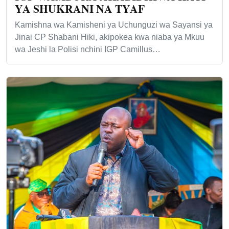
YA SHUKRANI NA TYAF
Kamishna wa Kamisheni ya Uchunguzi wa Sayansi ya
Jinai CP Shabani Hiki, akipokea kwa niaba ya Mkuu
wa Jeshi la Polisi nchini IGP Camillus…