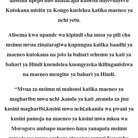
Kutokana misitu ya Kongo kuelekea katika maeneo ya
nchi yetu.
Alisema kwa upande wa kipindi cha nusu ya pili cha
msimu mvua zinatarajiwa kupungua katika baadhi ya
maeneo kutokana na joto la bahari sehemu ya kati ya
bahari ya Hindi kuendelea kuongezeka ikilinganishwa
na maeneo mengine ya bahari ya Hindi.
“Mvua za msimu ni mahsusi katika maeneo ya
magharibu mwa nchi ,kanda ya kati ,nyanda za juu
kusini magharibi,kusini mwa nchi,ukanda wa pwani ya
kusini pamoja na maeneo ya kusini mwa mkoa wa
Morogoro ambapo maeneo haya yanapata msimu
mmoja wa mvua ambazo zinaanza mwezi Novemba