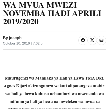
WA MVUA MWEZI
NOVEMBA HADI APRILI
2019/2020
By
joseph
October 10, 2019 | 7:02 pm
Mkurugenzi wa Mamlaka ya Hali ya Hewa TMA Dkt.
Agnes Kijazi akizungumza wakati alipotangaza utabiri
wa hali ya hewa kuhusu uchambuzi wa mwenendo wa
mifumo ya hali ya hewa na mwelekeo wa mvua za
Msimu kwa maeneo yanayopata msimu mmoja wa