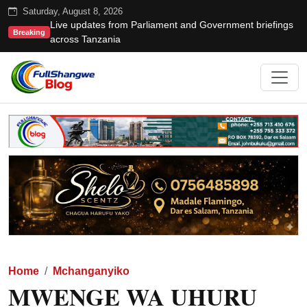
Saturday, August 8, 2026
Live updates from Parliament and Government briefings
Breaking
across Tanzania
Home
Mchanganyiko
MWENGE WA UHURU