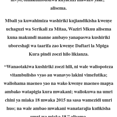
alisema.
Mbali ya kuwahimiza washiriki kujiandikisha kwenye
uchaguzi wa Serikali za Mitaa, Waziri Mkuu alisema
kuna makundi manne ambayo yanapaswa kushiriki
uboreshaji wa taarifa zao kwenye Daftari la Mpiga
Kura pindi zoezi hilo likianza.
“Wanaotakiwa kushiriki zoezi hili, ni wale waliopoteza
vitambulisho vyao au wanavyo lakini vimefutika;
waliohama maeneo yao na wako kwenye maeneo mapya
ambako watapigia kura mwakani; waliokuwa na umri
chini ya miaka 18 mwaka 2015 na sasa wamezidi umri
huo; na wale ambao mwakani wanatarajia kufikisha
umri wa miaka 18,” alisema.