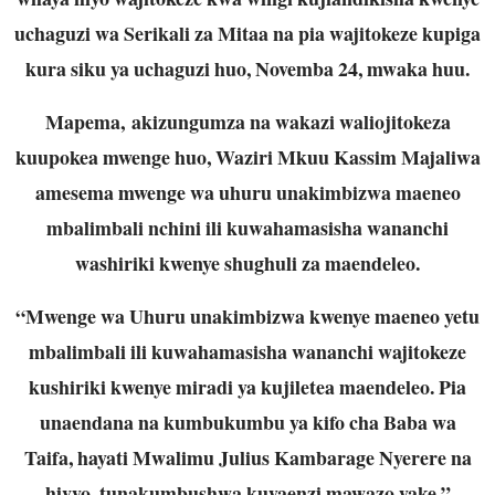
uchaguzi wa Serikali za Mitaa na pia wajitokeze kupiga
kura siku ya uchaguzi huo, Novemba 24, mwaka huu.
Mapema, akizungumza na wakazi waliojitokeza
kuupokea mwenge huo, Waziri Mkuu Kassim Majaliwa
amesema mwenge wa uhuru unakimbizwa maeneo
mbalimbali nchini ili kuwahamasisha wananchi
washiriki kwenye shughuli za maendeleo.
“Mwenge wa Uhuru unakimbizwa kwenye maeneo yetu
mbalimbali ili kuwahamasisha wananchi wajitokeze
kushiriki kwenye miradi ya kujiletea maendeleo. Pia
unaendana na kumbukumbu ya kifo cha Baba wa
Taifa, hayati Mwalimu Julius Kambarage Nyerere na
hivyo, tunakumbushwa kuyaenzi mawazo yake,”