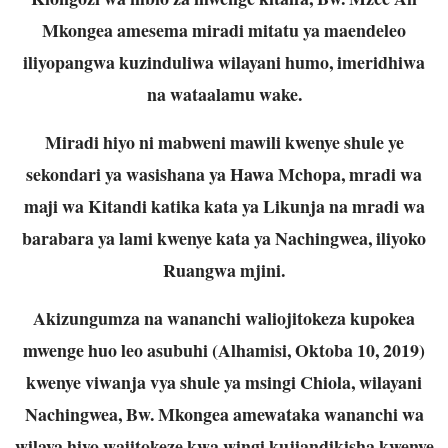
Mkongea amesema miradi mitatu ya maendeleo
iliyopangwa kuzinduliwa wilayani humo, imeridhiwa
na wataalamu wake.
Miradi hiyo ni mabweni mawili kwenye shule ye
sekondari ya wasishana ya Hawa Mchopa, mradi wa
maji wa Kitandi katika kata ya Likunja na mradi wa
barabara ya lami kwenye kata ya Nachingwea, iliyoko
Ruangwa mjini.
Akizungumza na wananchi waliojitokeza kupokea
mwenge huo leo asubuhi (Alhamisi, Oktoba 10, 2019)
kwenye viwanja vya shule ya msingi Chiola, wilayani
Nachingwea, Bw. Mkongea amewataka wananchi wa
wilaya hiyo wajitokeze kwa wingi kujiandikisha kwenye