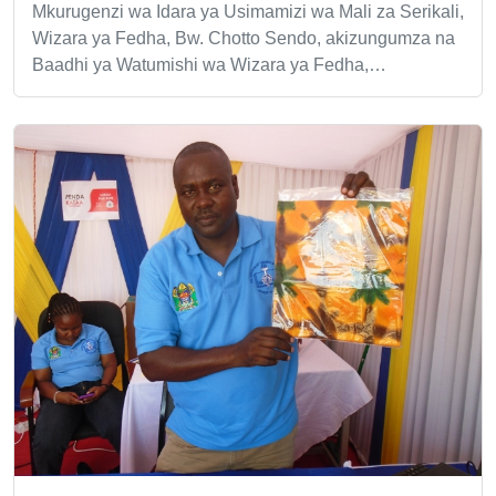
Mkurugenzi wa Idara ya Usimamizi wa Mali za Serikali,
Wizara ya Fedha, Bw. Chotto Sendo, akizungumza na
Baadhi ya Watumishi wa Wizara ya Fedha,…