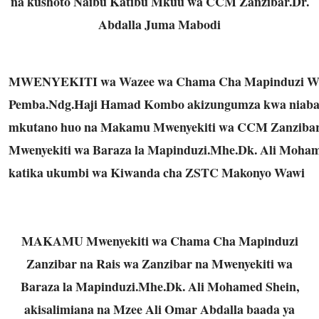
na kushoto Naibu Katibu Mkuu wa CCM Zanzibar.Dr.
Abdalla Juma Mabodi
MWENYEKITI wa Wazee wa Chama Cha Mapinduzi Wil
Pemba.Ndg.Haji Hamad Kombo akizungumza kwa niaba
mkutano huo na Makamu Mwenyekiti wa CCM Zanzibar 
Mwenyekiti wa Baraza la
Mapinduzi.Mhe.Dk
. Ali Moham
katika ukumbi wa Kiwanda cha ZSTC Makonyo Wawi
MAKAMU Mwenyekiti wa Chama Cha Mapinduzi
Zanzibar na Rais wa Zanzibar na Mwenyekiti wa
Baraza la
Mapinduzi.Mhe.Dk
. Ali Mohamed Shein,
akisalimiana na Mzee Ali Omar Abdalla baada ya