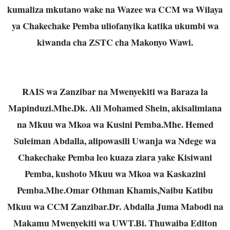
kumaliza mkutano wake na Wazee wa CCM wa Wilaya
ya Chakechake Pemba uliofanyika katika ukumbi wa
kiwanda cha ZSTC cha Makonyo Wawi.
RAIS wa Zanzibar na Mwenyekiti wa Baraza la
Mapinduzi.Mhe.Dk
. Ali Mohamed Shein, akisalimiana
na Mkuu wa Mkoa wa Kusini Pemba.Mhe. Hemed
Suleiman Abdalla, alipowasili Uwanja wa Ndege wa
Chakechake Pemba leo kuaza ziara yake Kisiwani
Pemba, kushoto Mkuu wa Mkoa wa Kaskazini
Pemba.Mhe.Omar Othman Khamis,Naibu Katibu
Mkuu wa CCM Zanzibar.Dr. Abdalla Juma Mabodi na
Makamu Mwenyekiti wa UWT.Bi. Thuwaiba Editon