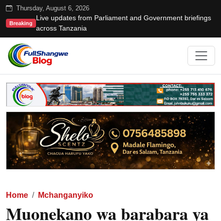
Thursday, August 6, 2026
Live updates from Parliament and Government briefings
Breaking
across Tanzania
Home
Mchanganyiko
Muonekano wa barabara ya