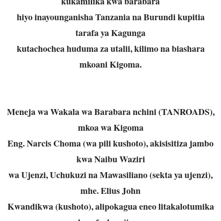
kukamilika kwa barabara
hiyo inayounganisha Tanzania na Burundi kupitia
tarafa ya Kagunga
kutachochea huduma za utalii, kilimo na biashara
mkoani Kigoma.
Meneja wa Wakala wa Barabara nchini (TANROADS),
mkoa wa Kigoma
Eng. Narcis Choma (wa pili kushoto), akisisitiza jambo
kwa Naibu Waziri
wa Ujenzi, Uchukuzi na Mawasiliano (sekta ya ujenzi),
mhe. Elius John
Kwandikwa (kushoto), alipokagua eneo litakalotumika