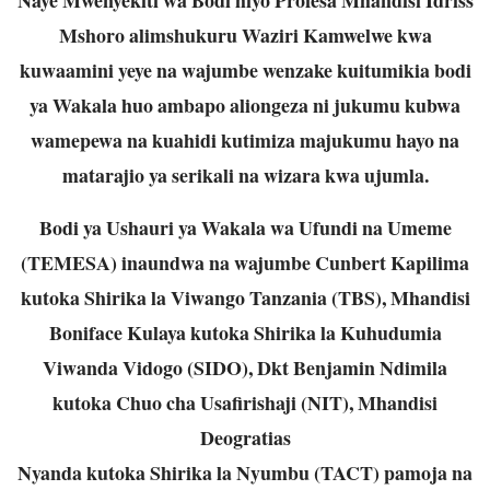
Mshoro alimshukuru Waziri Kamwelwe kwa
kuwaamini yeye na wajumbe wenzake kuitumikia bodi
ya Wakala huo ambapo aliongeza ni jukumu
kubwa
wamepewa na kuahidi kutimiza majukumu hayo na
matarajio ya serikali na wizara kwa ujumla.
Bodi ya Ushauri ya Wakala wa Ufundi na Umeme
(TEMESA) inaundwa na wajumbe Cunbert Kapilima
kutoka Shirika la Viwango Tanzania (TBS), Mhandisi
Boniface Kulaya kutoka Shirika la Kuhudumia
Viwanda Vidogo (SIDO), Dkt Benjamin Ndimila
kutoka Chuo cha Usafirishaji (NIT), Mhandisi
Deogratias
Nyanda kutoka Shirika la Nyumbu (TACT) pamoja na