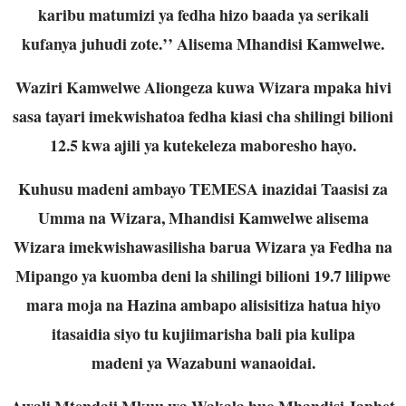
karibu matumizi ya fedha hizo baada ya serikali
kufanya juhudi zote.’’ Alisema Mhandisi Kamwelwe.
Waziri Kamwelwe Aliongeza kuwa Wizara mpaka hivi
sasa tayari imekwishatoa fedha kiasi cha shilingi
bilioni
12.5 kwa ajili ya kutekeleza maboresho hayo.
Kuhusu madeni ambayo TEMESA inazidai Taasisi za
Umma na Wizara, Mhandisi Kamwelwe alisema
Wizara imekwishawasilisha barua Wizara ya Fedha na
Mipango ya kuomba deni la shilingi bilioni 19.7
lilipwe
mara moja na Hazina ambapo alisisitiza hatua hiyo
itasaidia siyo tu kujiimarisha bali pia kulipa
madeni ya Wazabuni wanaoidai.
Awali Mtendaji Mkuu wa Wakala huo Mhandisi Japhet