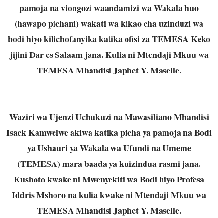
pamoja na viongozi waandamizi wa Wakala huo
(hawapo pichani) wakati wa kikao cha uzinduzi
wa
bodi hiyo kilichofanyika katika ofisi za TEMESA Keko
jijini Dar es Salaam jana. Kulia ni
Mtendaji Mkuu wa
TEMESA Mhandisi Japhet Y. Maselle.
Waziri wa Ujenzi Uchukuzi na Mawasiliano Mhandisi
Isack Kamwelwe akiwa katika picha ya
pamoja na Bodi
ya Ushauri ya Wakala wa Ufundi na Umeme
(TEMESA) mara baada ya kuizindua
rasmi jana.
Kushoto kwake ni Mwenyekiti wa Bodi hiyo Profesa
Iddris Mshoro na kulia kwake ni
Mtendaji Mkuu wa
TEMESA Mhandisi Japhet Y. Maselle.