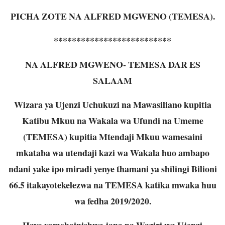
PICHA ZOTE NA ALFRED MGWENO (TEMESA).
**************************
NA ALFRED MGWENO- TEMESA DAR ES
SALAAM
Wizara ya Ujenzi Uchukuzi na Mawasiliano kupitia
Katibu Mkuu na Wakala wa Ufundi na Umeme
(TEMESA) kupitia Mtendaji Mkuu wamesaini
mkataba wa utendaji kazi wa Wakala huo ambapo
ndani
yake ipo miradi yenye thamani ya shilingi Bilioni
66.5 itakayotekelezwa na TEMESA katika mwaka huu
wa fedha 2019/2020.
Hayo yamebainishwa jana na Waziri wa Ujenzi