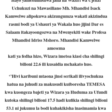
Uchukuzi na Mawasiliano Mh. Mhandisi Isack
Kamwelwe
alipokuwa akizungumza wakati akizindua
rasmi bodi ya Ushauri ya Wakala huo jijini Dar es
Salaam
itakayoongozwa na Mwenyekiti wake Profesa
Mhandisi Idriss Mshoro. Mhandisi Kamwelwe
amesema
kati ya fedha hizo, Wizara imetoa kiasi cha shilingi
bilioni 22.6 ili kusaidia mchakato huo.
‘’Hivi karibuni mtaona jinsi serikali ilivyochukua
hatua na juhudi za makusudi kuiboresha TEMESA
kwa
kuongeza bajeti ya Wizara ya Huduma za Ufundi
kutoka shilingi bilioni 17.5 hadi kufikia shilingi bilioni
53.1 ni jukumu la bodi kuhakikisha inasimamia kwa