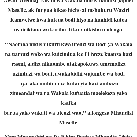
Maselle, akifungua kikao hicho alimshukuru
Waziri
Kamwelwe kwa kuteua bodi hiyo na kuahidi kutoa
ushirikiano wa karibu ili kufanikisha malengo.
‘’Naomba nikushukuru kwa uteuzi wa Bodi ya Wakala
na uamuzi wako wa kuizindua leo ili iweze kuanza
kazi
rasmi, aidha nikuombe utakapokuwa umemaliza
uzinduzi wa bodi, uwakabidhi wajumbe wa bodi
nyaraka muhimu za kufanyia kazi ambazo
zimeandaliwa na Wakala kufuatia maelekezo yako
katika
barua yako wakati wa uteuzi wao,’’ aliongeza Mhandisi
Maselle.
Naye Mwenyekiti wa Bodi hiyo Profesa Mhandisi Idriss