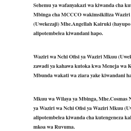
Sehemu ya wafanyakazi wa kiwanda cha ku
Mbinga cha MCCCO wakimsikiliza Waziri w
(Uwekezaji) Mhe.Angellah Kairuki (hayupo
alipotembelea kiwandani hapo.
Waziri wa Nchi Ofisi ya Waziri Mkuu (Uwe
zawadi ya kahawa kutoka kwa Meneja wa
Mbunda wakati wa ziara yake kiwandani h
Mkuu wa Wilaya ya Mbinga, Mhe.Cosmas Ns
ya Waziri wa Nchi Ofisi ya Waziri Mkuu (U
alipotembelea kiwanda cha kutengeneza ka
mkoa wa Ruvuma.