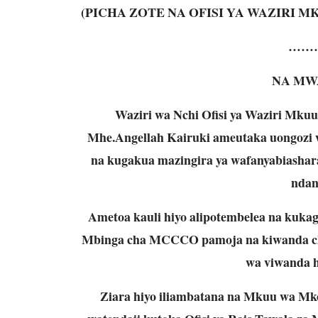
(PICHA ZOTE NA OFISI YA WAZIRI M
……
NA MW
Waziri wa Nchi Ofisi ya Waziri Mkuu
Mhe.Angellah Kairuki ameutaka uongozi 
na kugakua mazingira ya wafanyabiasha
ndani
Ametoa kauli hiyo alipotembelea na kuka
Mbinga cha MCCCO pamoja na kiwanda cha
wa viwanda 
Ziara hiyo iliambatana na Mkuu wa M