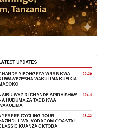
LATEST UPDATES
CHANDE AIPONGEZA WRRB KWA
20:29
KUWAWEZESHA WAKULIMA KUFIKIA
MASOKO
NAIBU WAZIRI CHANDE ARIDHISHWA
19:14
NA HUDUMA ZA TADB KWA
WAKULIMA
NYERERE CYCLING TOUR
18:32
YAZINDULIWA, VODACOM COASTAL
CLASSIC KUANZA OKTOBA