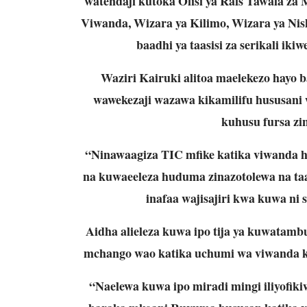
watendaji kutoka Ofisi ya Rais Tawala za
Viwanda, Wizara ya Kilimo, Wizara ya Nis
baadhi ya taasisi za serikali ik
Waziri Kairuki alitoa maelekezo hayo 
wawekezaji wazawa kikamilifu hususani
kuhusu fursa zin
“Ninawaagiza TIC mfike katika viwanda hiv
na kuwaeeleza huduma zinazotolewa na taa
inafaa wajisajiri kwa kuwa ni s
Aidha alieleza kuwa ipo tija ya kuwatamb
mchango wao katika uchumi wa viwanda k
“Naelewa kuwa ipo miradi mingi iliyofikiw