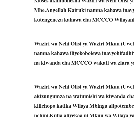
Moses akimuonesha Waziri wa Nchi Ofisi y
Mhe.Angellah Kairuki namna kahawa inavy
kutengeneza kahawa cha MCCCO Wilayan
Waziri wa Nchi Ofisi ya Waziri Mkuu (Uwek
namna kahawa iliyokobolewa inavyohifadh
na kiwanda cha MCCCO wakati wa ziara ya
Waziri wa Nchi Ofisi ya Waziri Mkuu (Uwe
akizungumza na watumishi wa kiwanda ch
kilichopo katika Wilaya Mbinga alipotembe
nchini.Kulia aliyekaa ni Mkuu wa Wilaya 