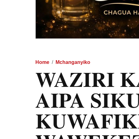
Home
Mchanganyiko
WAZIRI K
AIPA SIK
KUWAFIK