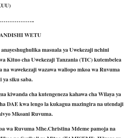
KUU)
………………..
ANDISHI WETU
 anayeshughulika masuala ya Uwekezaji nchini
wa Kituo cha Uwekezaji Tanzania (TIC) kutembelea
ra na wawekezaji wazawa waliopo mkoa wa Ruvuma
 ya siku saba.
gua kiwanda cha kutengeneza kahawa cha Wilaya ya
 DAE kwa lengo la kukagua mazingira na utendaji
hivyo Mkoani Ruvuma.
koa wa Ruvuma Mhe.Christina Mdeme pamoja na