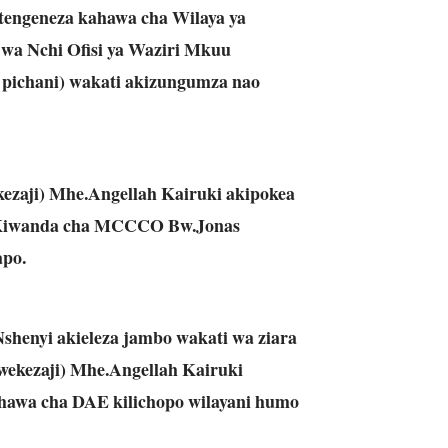
tengeneza kahawa cha Wilaya ya
a Nchi Ofisi ya Waziri Mkuu
 pichani) wakati akizungumza nao
kezaji) Mhe.Angellah Kairuki akipokea
 Kiwanda cha MCCCO Bw.Jonas
apo.
henyi akieleza jambo wakati wa ziara
wekezaji) Mhe.Angellah Kairuki
hawa cha DAE kilichopo wilayani humo