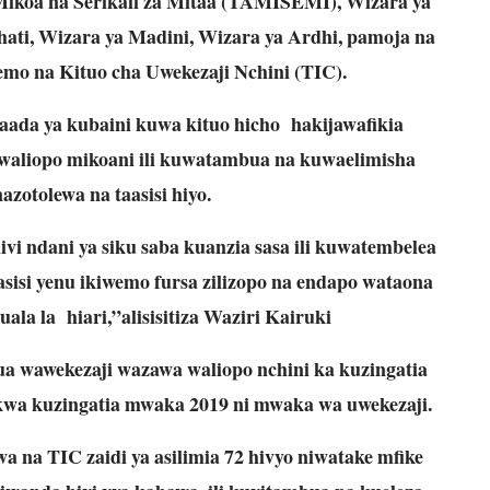
 Mikoa na Serikali za Mitaa (TAMISEMI), Wizara ya
hati, Wizara ya Madini, Wizara ya Ardhi, pamoja na
iwemo na Kituo cha Uwekezaji Nchini (TIC).
baada ya kubaini kuwa kituo hicho hakijawafikia
 waliopo mikoani ili kuwatambua na kuwaelimisha
azotolewa na taasisi hiyo.
i ndani ya siku saba kuanzia sasa ili kuwatembelea
sisi yenu ikiwemo fursa zilizopo na endapo wataona
uala la hiari,”alisisitiza Waziri Kairuki
ua wawekezaji wazawa waliopo nchini ka kuzingatia
wa kuzingatia mwaka 2019 ni mwaka wa uwekezaji.
a na TIC zaidi ya asilimia 72 hivyo niwatake mfike