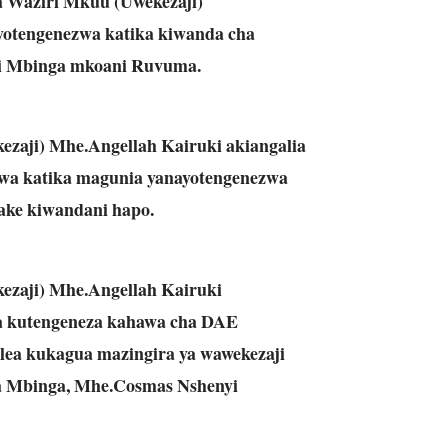
a Waziri Mkuu (Uwekezaji)
otengenezwa katika kiwanda cha
i Mbinga mkoani Ruvuma.
ezaji) Mhe.Angellah Kairuki akiangalia
iwa katika magunia yanayotengenezwa
ke kiwandani hapo.
kezaji) Mhe.Angellah Kairuki
a kutengeneza kahawa cha DAE
lea kukagua mazingira ya wawekezaji
ya Mbinga, Mhe.Cosmas Nshenyi