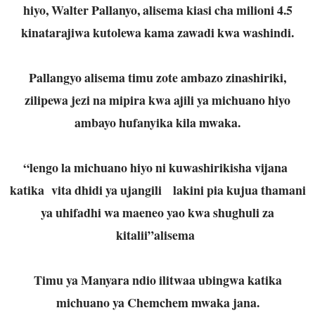
hiyo, Walter Pallanyo, alisema kiasi cha milioni 4.5
kinatarajiwa kutolewa kama zawadi kwa washindi.
Pallangyo alisema timu zote ambazo zinashiriki,
zilipewa jezi na mipira kwa ajili ya michuano hiyo
ambayo hufanyika kila mwaka.
“lengo la michuano hiyo ni kuwashirikisha vijana
katika vita dhidi ya ujangili lakini pia kujua thamani
ya uhifadhi wa maeneo yao kwa shughuli za
kitalii”alisema
Timu ya Manyara ndio ilitwaa ubingwa katika
michuano ya Chemchem mwaka jana.