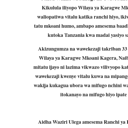
Kikulula iliyopo Wilaya ya Karagwe M
waliopatiwa vitalu katika ranchi hiyo, iki
tatu mkoani humo, ambapo amesema baadh
kutoka Tanzania kwa madai yasiyo sa
Akizungumza na wawekezaji takriban 33 w
Wilaya ya Karagwe Mkoani Kagera, Naib
mitatu ijayo ni lazima vikwazo vilivyopo ka
wawekezaji kwenye vitalu kuwa na mipango
wakija kukagua ubora wa mifugo nchini wa
itokanayo na mifugo hiyo ipate
Aidha Waziri Ulega amesema Ranchi ya 