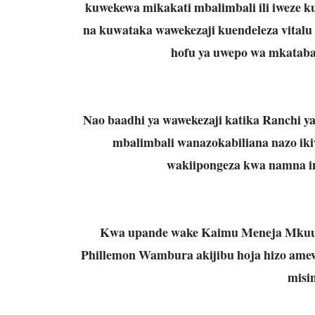
kuwekewa mikakati mbalimbali ili iweze k
na kuwataka wawekezaji kuendeleza vital
hofu ya uwepo wa mkatab
Nao baadhi ya wawekezaji katika Ranchi 
mbalimbali wanazokabiliana nazo ik
wakiipongeza kwa namna in
Kwa upande wake Kaimu Meneja Mkuu 
Phillemon Wambura akijibu hoja hizo ame
misin