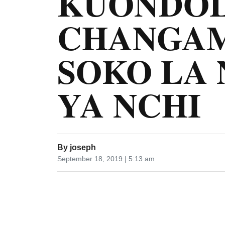
KUONDO
CHANGAM
SOKO LA
YA NCHI
By
joseph
September 18, 2019 | 5:13 am