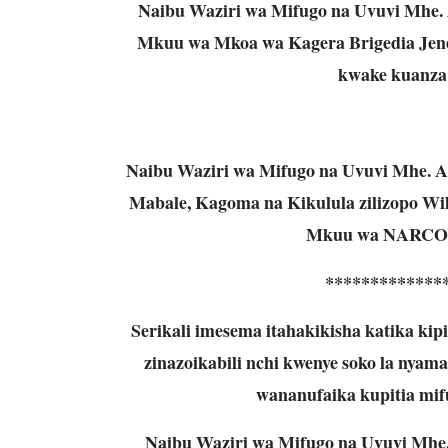
Naibu Waziri wa Mifugo na Uvuvi Mhe. 
Mkuu wa Mkoa wa Kagera Brigedia Jener
kwake kuanza 
Naibu Waziri wa Mifugo na Uvuvi Mhe. Ab
Mabale, Kagoma na Kikulula zilizopo W
Mkuu wa NARCO P
*************
Serikali imesema itahakikisha katika kip
zinazoikabili nchi kwenye soko la nyama 
wananufaika kupitia mifug
Naibu Waziri wa Mifugo na Uvuvi Mhe.