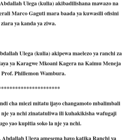
Abdallah Ulega (kulia) akibadilishana mawazo na
ali Marco Gaguti mara baada ya kuwasili ofisini
ziara ya kanda ya ziwa.
dallah Ulega (kulia) akipewa maelezo ya ranchi za
ilaya ya Karagwe Mkoani Kagera na Kaimu Meneja
rof. Phillemon Wambura.
**********************
indi cha miezi mitatu ijayo changamoto mbalimbali
nje ya nchi zinatatuliwa ili kuhakikisha wafugaji
o yao kupitia soko la nje ya nchi.
 Abdallah Ulega amesema hayo katika Ranchi ya