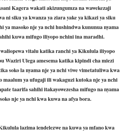
koani Kagera wakati akizungumza na wawekezaji
wa ni siku ya kwanza ya ziara yake ya kikazi ya siku
i ya masoko nje ya nchi hushindwa kununua nyama
hihi kuwa mifugo iliyopo nchini ina maradhi.
aliopewa vitalu katika ranchi ya Kikulula iliyopo
u Waziri Ulega amesema katika kipindi cha miezi
tika soko la nyama nje ya nchi viwe vimetatuliwa kwa
 maalum ya ufugaji ili wakaguzi kutoka nje ya nchi
pate taarifa sahihi itakayowezesha mifugo na nyama
 soko nje ya nchi kwa kuwa na afya bora.
Kikulula lazima iendelezwe na kuwa ya mfano kwa