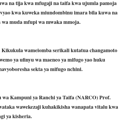
uwa na tija kwa mfugaji na taifa kwa ujumla pamoja
u vyao kwa kuweka miundombinu imara bila kuwa na
a wa muda mfupi wa mwaka mmoja.
ya Kikukula wameiomba serikali kutatua changamoto
iwemo ya ufinyu wa maeneo ya mifugo yao huku
avyoboresha sekta ya mifugo nchini.
wa Kampuni ya Ranchi ya Taifa (NARCO) Prof.
wataka wawekezaji kuhakikisha wanapata vitalu kwa
gi ya kisheria.