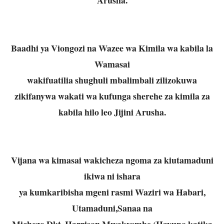
Baadhi ya Viongozi na Wazee wa Kimila wa kabila la
Wamasai
wakifuatilia shughuli mbalimbali zilizokuwa
zikifanywa wakati wa kufunga sherehe za kimila za
kabila hilo leo Jijini Arusha.
Vijana wa kimasai wakicheza ngoma za kiutamaduni
ikiwa ni ishara
ya kumkaribisha mgeni rasmi Waziri wa Habari,
Utamaduni,Sanaa na
Michezo Dkt. Harrison Mwakyembe (Hayupo katika