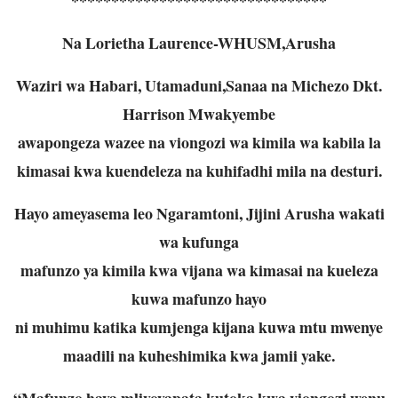
Na Lorietha Laurence-WHUSM,Arusha
Waziri wa Habari, Utamaduni,Sanaa na Michezo Dkt.
Harrison Mwakyembe
awapongeza wazee na viongozi wa kimila wa kabila la
kimasai kwa kuendeleza na kuhifadhi mila na desturi.
Hayo ameyasema leo Ngaramtoni, Jijini Arusha wakati
wa kufunga
mafunzo ya kimila kwa vijana wa kimasai na kueleza
kuwa mafunzo hayo
ni muhimu katika kumjenga kijana kuwa mtu mwenye
maadili na kuheshimika kwa jamii yake.
“Mafunzo haya mliyoyapata kutoka kwa viongozi wenu