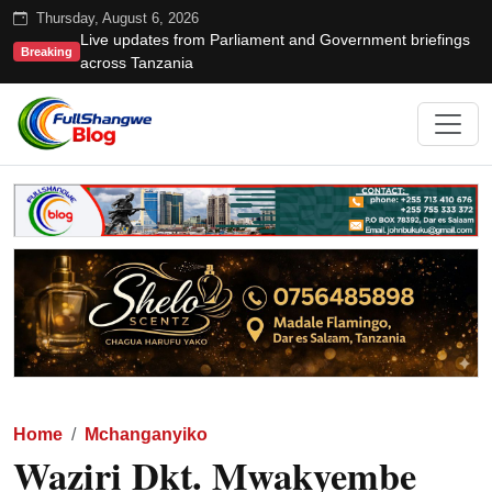
Thursday, August 6, 2026
Live updates from Parliament and Government briefings
Breaking
across Tanzania
Home
Mchanganyiko
Waziri Dkt. Mwakyembe