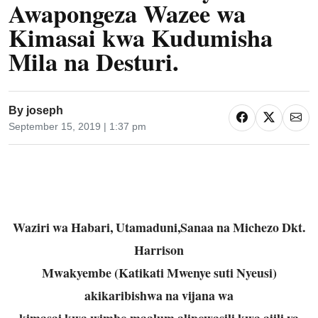
Awapongeza Wazee wa
Kimasai kwa Kudumisha
Mila na Desturi.
By
joseph
September 15, 2019 | 1:37 pm
Waziri wa Habari, Utamaduni,Sanaa na Michezo Dkt.
Harrison
Mwakyembe (Katikati Mwenye suti Nyeusi)
akikaribishwa na vijana wa
kimasai kwa wimbo maalum alipowasili kwa ajili ya