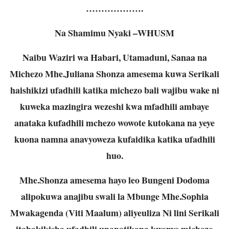
……………….
Na Shamimu Nyaki –WHUSM
Naibu Waziri wa Habari, Utamaduni, Sanaa na
Michezo Mhe.Juliana Shonza amesema kuwa Serikali
haishikizi ufadhili katika michezo bali wajibu wake ni
kuweka mazingira wezeshi kwa mfadhili ambaye
anataka kufadhili mchezo wowote kutokana na yeye
kuona namna anavyoweza kufaidika katika ufadhili
huo.
Mhe.Shonza amesema hayo leo Bungeni Dodoma
alipokuwa anajibu swali la Mbunge Mhe.Sophia
Mwakagenda (Viti Maalum) aliyeuliza Ni lini Serikali
itahakikisha ufadhili unapatikana kwenye michezo