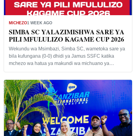
MICHEZO
1 WEEK AGO
SIMBA SC YALAZIMISHWA SARE YA
PILI MFULULIZO KAGAME CUP 2026
Wekundu wa Msimbazi, Simba SC, wametoka sare ya
bila kufungana (0-0) dhidi ya Jamus SSFC katika
mchezo wa hatua ya makundi wa michuano ya…