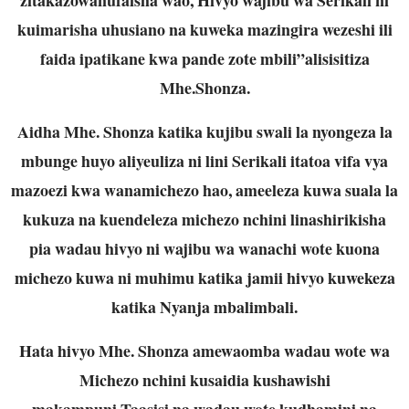
kuimarisha uhusiano na kuweka mazingira wezeshi ili
faida ipatikane kwa pande zote mbili”alisisitiza
Mhe.Shonza.
Aidha Mhe. Shonza katika kujibu swali la nyongeza la
mbunge huyo aliyeuliza ni lini Serikali itatoa vifa vya
mazoezi kwa wanamichezo hao, ameeleza kuwa suala la
kukuza na kuendeleza michezo nchini linashirikisha
pia wadau hivyo ni wajibu wa wanachi wote kuona
michezo kuwa ni muhimu katika jamii hivyo kuwekeza
katika Nyanja mbalimbali.
Hata hivyo Mhe. Shonza amewaomba wadau wote wa
Michezo nchini kusaidia kushawishi
makampuni,Taasisi na wadau wote kudhamini na