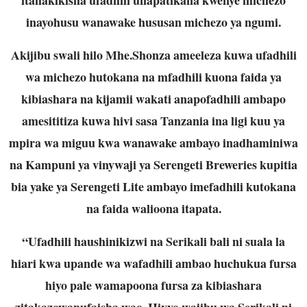
inayohusu wanawake hususan michezo ya ngumi.
Akijibu swali hilo Mhe.Shonza ameeleza kuwa ufadhili
wa michezo hutokana na mfadhili kuona faida ya
kibiashara na kijamii wakati anapofadhili ambapo
amesititiza kuwa hivi sasa Tanzania ina ligi kuu ya
mpira wa miguu kwa wanawake ambayo inadhaminiwa
na Kampuni ya vinywaji ya Serengeti Breweries kupitia
bia yake ya Serengeti Lite ambayo imefadhili kutokana
na faida walioona itapata.
“Ufadhili haushinikizwi na Serikali bali ni suala la
hiari kwa upande wa wafadhili ambao huchukua fursa
hiyo pale wamapoona fursa za kibiashara
zitakazowanufaisha wao, Hivyo wajibu wa Serikali ni