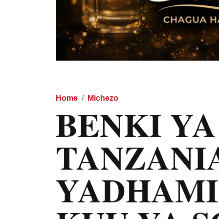
Home
Michezo
BENKI YA
TANZANI
YADHAMIN