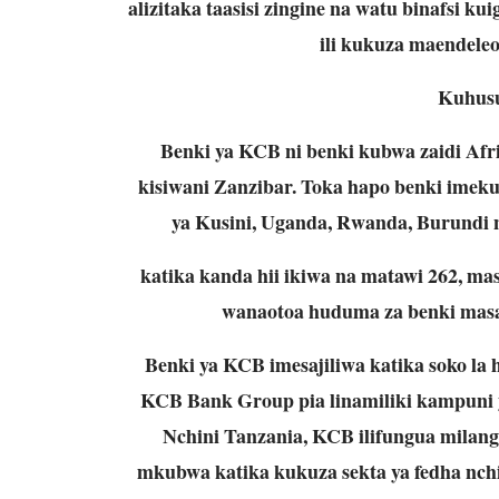
alizitaka taasisi zingine na watu binafsi k
ili kukuza maendeleo
Kuhus
Benki ya KCB ni benki kubwa zaidi Afr
kisiwani Zanzibar. Toka hapo benki imeku
ya Kusini, Uganda, Rwanda, Burundi 
katika kanda hii ikiwa na matawi 262, ma
wanaotoa huduma za benki masaa
Benki ya KCB imesajiliwa katika soko la 
KCB Bank Group pia linamiliki kampuni
Nchini Tanzania, KCB ilifungua mila
mkubwa katika kukuza sekta ya fedha nchi