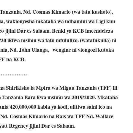
anzania, Nd. Cosmas Kimario (wa tatu kushoto),
ia, wakionyesha mkataba wa udhamini wa Ligi kuu
leo jijini Dar es Salaam. Benki ya KCB imeendeleza
20 ikiwa msimu wa tatu mfululizo. (watatukulia) ni
ia, Nd. John Ulanga,
wengine ni viongozi kutoka
FF na KCB.
…………….
a Shirikisho la Mpira wa Miguu Tanzania (TFF) ili
 Tanzania Bara kwa msimu wa 2019/2020. Mkataba
nia 420,000,000 kabla ya kodi, ulitiwa saini leo na
 Nd. Cosmas Kimario na Rais wa TFF Nd. Wallace
yatt Regency jijini Dar es Salaam.