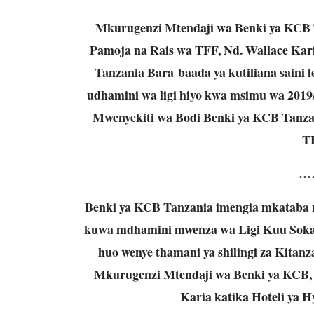
Mkurugenzi Mtendaji wa Benki ya KCB T
Pamoja na Rais wa TFF, Nd. Wallace Kar
Tanzania Bara
baada ya kutiliana saini 
udhamini wa ligi hiyo kwa msimu wa 2019/
Mwenyekiti wa Bodi Benki ya KCB Tanzan
T
…
Benki ya KCB Tanzania imengia mkataba n
kuwa mdhamini mwenza wa Ligi Kuu Soka
huo wenye thamani ya shilingi za Kitanza
Mkurugenzi Mtendaji wa Benki ya KCB,
Karia katika Hoteli ya H