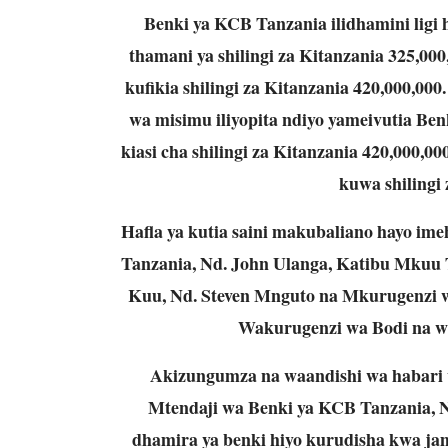
Benki ya KCB Tanzania ilidhamini lig
thamani ya shilingi za Kitanzania 325,0
kufikia shilingi za Kitanzania 420,000,0
wa misimu iliyopita ndiyo yameivutia B
kiasi cha shilingi za Kitanzania 420,000,
kuwa shilingi
Hafla ya kutia saini makubaliano hayo i
Tanzania, Nd. John Ulanga, Katibu Mkuu T
Kuu, Nd. Steven Mnguto na Mkurugenzi w
Wakurugenzi wa Bodi na w
Akizungumza na waandishi wa habari 
Mtendaji wa Benki ya KCB Tanzania, 
dhamira ya benki hiyo kurudisha kwa jam