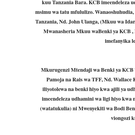
kuu Tanzania Bara. KCB imeendeleza ud
msimu wa tatu mfululizo. Wanaoshuhudia, 
Tanzania, Nd. John Ulanga, (Mkuu wa Idar
Mwanasheria Mkuu waBenki ya KCB , B
imefanyika le
Mkurugenzi Mtendaji wa Benki ya KCB T
Pamoja na Rais wa TFF, Nd. Wallace Ka
iliyotolewa na benki hiyo kwa ajili ya 
imeendeleza udhamini wa ligi hiyo kwa 
(watatukulia) ni Mwenyekiti wa Bodi Be
viongozi 