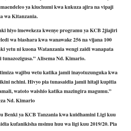
maendeleo ya kiuchumi kwa kukuza ajira na vipaji
na wa Kitanzania.
enki hiyo imewekeza kwenye programu ya KCB 2jiajiri
ledi wa biashara kwa wanawake 256 na vijana 100
ki yetu ni kuona Watanzania wengi zaidi wanapata
li tunazozigusa.” Alisema Nd. Kimario.
atimiza wajibu wetu katika jamii inayotuzunguka kwa
ni nchini. Hivyo pia tunasaidia jamii hitaji kupitia
riamali, watoto waishio katika mazingira magumu.”
eza Nd. Kimario
uru Benki ya KCB Tanzania kwa kuidhamini Ligi kuu
idia kufanikisha msimu huu wa ligi kuu 2019/20. Pia