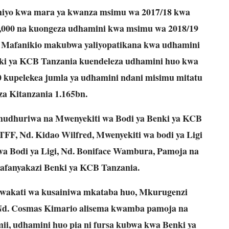
i hiyo kwa mara ya kwanza msimu wa 2017/18 kwa
00,000 na kuongeza udhamini kwa msimu wa 2018/19
00. Mafanikio makubwa yaliyopatikana kwa udhamini
enki ya KCB Tanzania kuendeleza udhamini huo kwa
000 kupelekea jumla ya udhamini ndani misimu mitatu
 za Kitanzania 1.165bn.
mehudhuriwa na Mwenyekiti wa Bodi ya Benki ya KCB
FF, Nd. Kidao Wilfred, Mwenyekiti wa bodi ya Ligi
a Bodi ya Ligi, Nd. Boniface Wambura, Pamoja na
afanyakazi Benki ya KCB Tanzania.
wakati wa kusainiwa mkataba huo, Mkurugenzi
Nd. Cosmas Kimario alisema kwamba pamoja na
ii, udhamini huo pia ni fursa kubwa kwa Benki ya