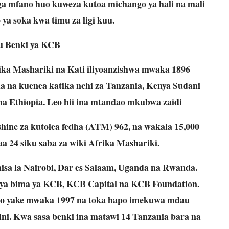
uiga mfano huo kuweza kutoa michango ya hali na mali
 ya soka kwa timu za ligi kuu.
u Benki ya KCB
ika Mashariki na Kati iliyoanzishwa mwaka 1896
a na kuenea katika nchi za Tanzania, Kenya Sudani
na Ethiopia. Leo hii ina mtandao mkubwa zaidi
shine za kutolea fedha (ATM) 962, na wakala 15,000
 24 siku saba za wiki Afrika Mashariki.
hisa la Nairobi, Dar es Salaam, Uganda na Rwanda.
 ya bima ya KCB, KCB Capital na KCB Foundation.
ngo yake mwaka 1997 na toka hapo imekuwa mdau
ni. Kwa sasa benki ina matawi 14 Tanzania bara na