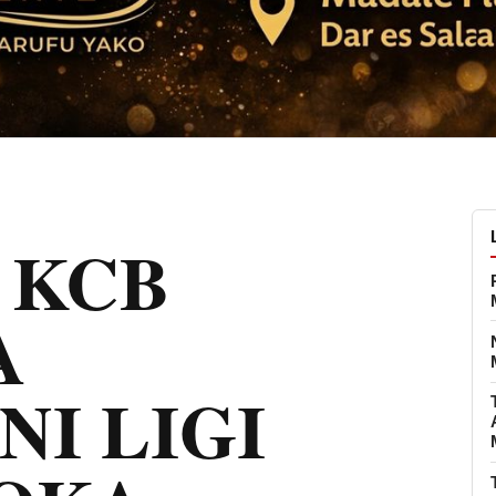
 KCB
A
I LIGI