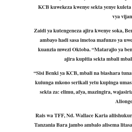
KCB kuwekeza kwenye sekta yenye kuleta 
vya vija
Zaidi ya kutengeneza ajira kwenye soka, B
ambayo hadi sasa imetoa mafunzo ya uwe
kuanzia mwezi Oktoba. “Matarajio ya ben
ajira kupitia sekta mbali mba
“Sisi Benki ya KCB, mbali na biashara tun
kuiunga mkono serikali yetu kupinga umasiki
sekta za: elimu, afya, mazingira, wajasi
Aliong
Rais wa TFF, Nd. Wallace Karia aliishuk
Tanzania Bara jambo ambalo alisema litasa