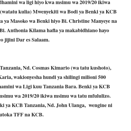
hamini wa ligi hiyo kwa msimu wa 2019/20 ikiwa
(watatu kulia) Mwenyekiti wa Bodi ya Benki ya KCB
a ya Masoko wa Benki hiyo Bi. Christine Manyeye na
i. Anthonia Kilama hafla ya makabidhiano hayo
o jijini Dar es Salaam.
anzania, Nd. Cosmas Kimario (wa tatu kushoto),
ria, wakionyesha hundi ya shilingi milioni 500
udhamini wa Ligi kuu Tanzania Bara. Benki ya KCB
msimu wa 2019/20 ikiwa msimu wa tatu mfululizo.
nki ya KCB Tanzania, Nd. John Ulanga,
wengine ni
kutoka TFF na KCB.