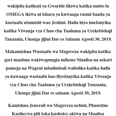
wakipita katikati ya Gwaride
likiwa katika umbo la
OMEGA ikiwa ni ishara ya kuwaaga rasmi baada ya
kustaafu utumishi
wao Jeshini. Hafla hiyo imefanyika
katika Viwanja vya Chuo cha Taaluma ya Urekebishaji
Tanzania, Ukonga jijini Dar es Salaam Agosti 30, 2019.
Makamishna Wastaafu wa Magereza wakipita katika
gari maalum wakiwapungia mikono
Maafisa na askari
pamoja na Wageni mbalimbali waliofika katika hafla
ya kuwaaga wastaafu
hao iliyofanyika katika Viwanja
vya Chuo cha Taaluma ya Urekebishaji Tanzania,
Ukonga jijini Dar es salaam Agosti 30, 2019.
Kamishna Jenerali wa Magereza nchini, Phaustine
Kasike(wa pili toka kushoto) akiwa na
Maafisa