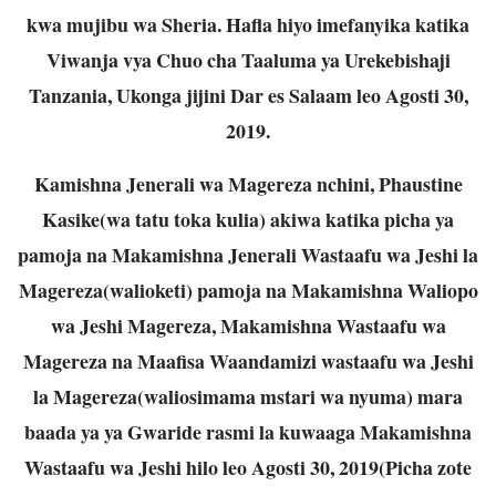
kwa mujibu wa Sheria. Hafla hiyo imefanyika katika
Viwanja vya Chuo cha Taaluma ya Urekebishaji
Tanzania, Ukonga jijini Dar es Salaam leo Agosti 30,
2019.
Kamishna Jenerali wa Magereza nchini, Phaustine
Kasike(wa tatu toka kulia) akiwa
katika picha ya
pamoja na Makamishna Jenerali Wastaafu wa Jeshi la
Magereza(walioketi)
pamoja na Makamishna Waliopo
wa Jeshi Magereza, Makamishna Wastaafu wa
Magereza na Maafisa Waandamizi wastaafu wa Jeshi
la Magereza(waliosimama mstari wa nyuma) mara
baada ya ya Gwaride rasmi la kuwaaga Makamishna
Wastaafu wa Jeshi hilo leo Agosti 30, 2019(Picha zote