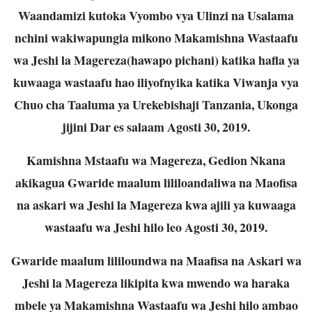
Waandamizi kutoka Vyombo vya Ulinzi na Usalama
nchini wakiwapungia mikono
Makamishna Wastaafu
wa Jeshi la Magereza(hawapo pichani) katika hafla ya
kuwaaga wastaafu hao iliyofnyika katika Viwanja vya
Chuo cha Taaluma ya Urekebishaji Tanzania, Ukonga
jijini Dar es salaam Agosti 30, 2019.
Kamishna Mstaafu wa Magereza, Gedion Nkana
akikagua Gwaride maalum lililoandaliwa
na Maofisa
na askari wa Jeshi la Magereza kwa ajili ya kuwaaga
wastaafu wa Jeshi hilo leo
Agosti 30, 2019.
Gwaride maalum lililoundwa na Maafisa na Askari wa
Jeshi la Magereza likipita kwa
mwendo wa haraka
mbele ya Makamishna Wastaafu wa Jeshi hilo ambao