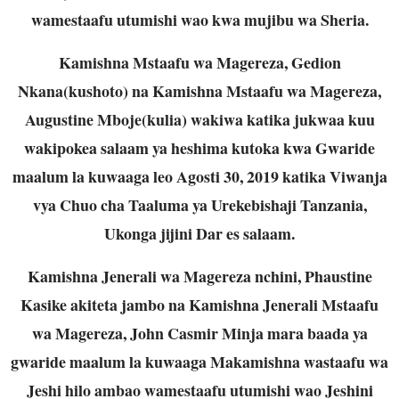
wamestaafu utumishi wao kwa mujibu wa Sheria.
Kamishna Mstaafu wa Magereza, Gedion
Nkana(kushoto) na Kamishna Mstaafu wa
Magereza,
Augustine Mboje(kulia) wakiwa katika jukwaa kuu
wakipokea salaam ya heshima
kutoka kwa Gwaride
maalum la kuwaaga leo Agosti 30, 2019 katika Viwanja
vya Chuo cha
Taaluma ya Urekebishaji Tanzania,
Ukonga jijini Dar es salaam.
Kamishna Jenerali wa Magereza nchini, Phaustine
Kasike akiteta jambo na Kamishna
Jenerali Mstaafu
wa Magereza, John Casmir Minja mara baada ya
gwaride maalum la kuwaaga Makamishna wastaafu wa
Jeshi hilo ambao wamestaafu utumishi wao Jeshini