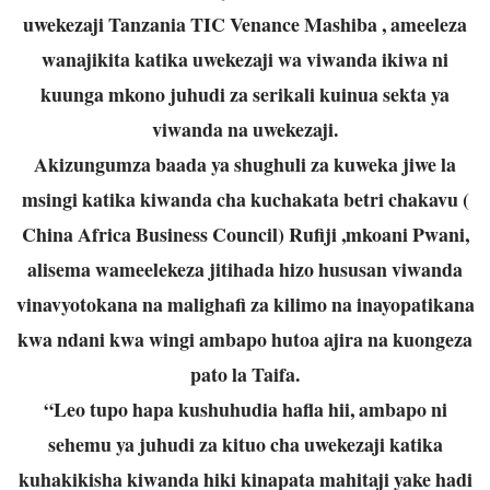
uwekezaji Tanzania TIC Venance Mashiba , ameeleza
wanajikita katika uwekezaji wa viwanda ikiwa ni
kuunga mkono juhudi za serikali kuinua sekta ya
viwanda na uwekezaji.
Akizungumza baada ya shughuli za kuweka jiwe la
msingi katika kiwanda cha kuchakata betri chakavu (
China Africa Business Council) Rufiji ,mkoani Pwani,
alisema wameelekeza jitihada hizo hususan viwanda
vinavyotokana na malighafi za kilimo na inayopatikana
kwa ndani kwa wingi ambapo hutoa ajira na kuongeza
pato la Taifa.
“Leo tupo hapa kushuhudia hafla hii, ambapo ni
sehemu ya juhudi za kituo cha uwekezaji katika
kuhakikisha kiwanda hiki kinapata mahitaji yake hadi