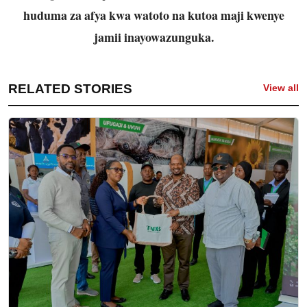
huduma za afya kwa watoto na kutoa maji kwenye
jamii inayowazunguka.
RELATED STORIES
View all