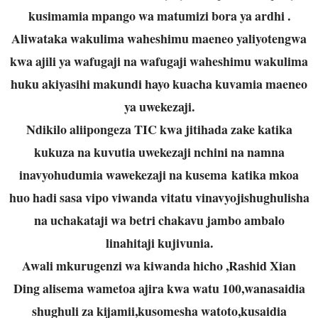
kusimamia mpango wa matumizi bora ya ardhi .
Aliwataka wakulima waheshimu maeneo yaliyotengwa
kwa ajili ya wafugaji na wafugaji waheshimu wakulima
huku akiyasihi makundi hayo kuacha kuvamia maeneo
ya uwekezaji.
Ndikilo aliipongeza TIC kwa jitihada zake katika
kukuza na kuvutia uwekezaji nchini na namna
inavyohudumia wawekezaji na kusema katika mkoa
huo hadi sasa vipo viwanda vitatu vinavyojishughulisha
na uchakataji wa betri chakavu jambo ambalo
linahitaji kujivunia.
Awali mkurugenzi wa kiwanda hicho ,Rashid Xian
Ding alisema wametoa ajira kwa watu 100,wanasaidia
shughuli za kijamii,kusomesha watoto,kusaidia