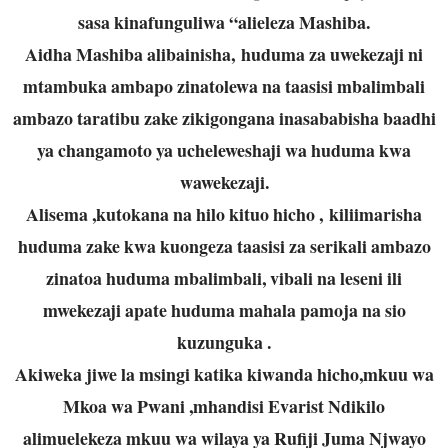
sasa kinafunguliwa “alieleza Mashiba.
Aidha Mashiba alibainisha, huduma za uwekezaji ni
mtambuka ambapo zinatolewa na taasisi mbalimbali
ambazo taratibu zake zikigongana inasababisha baadhi
ya changamoto ya ucheleweshaji wa huduma kwa
wawekezaji.
Alisema ,kutokana na hilo kituo hicho , kiliimarisha
huduma zake kwa kuongeza taasisi za serikali ambazo
zinatoa huduma mbalimbali, vibali na leseni ili
mwekezaji apate huduma mahala pamoja na sio
kuzunguka .
Akiweka jiwe la msingi katika kiwanda hicho,mkuu wa
Mkoa wa Pwani ,mhandisi Evarist Ndikilo
alimuelekeza mkuu wa wilaya ya Rufiji Juma Njwayo