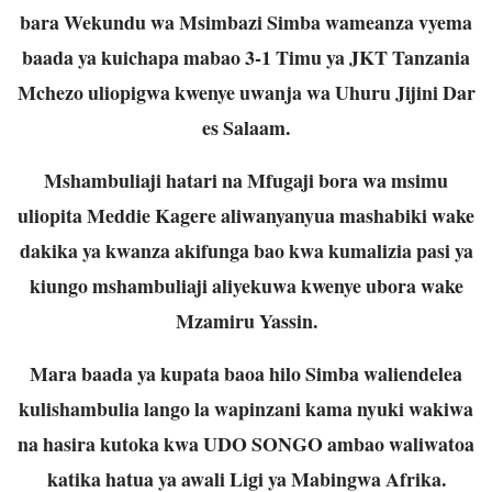
bara Wekundu wa Msimbazi Simba wameanza vyema
baada ya kuichapa mabao 3-1 Timu ya JKT Tanzania
Mchezo uliopigwa kwenye uwanja wa Uhuru Jijini Dar
es Salaam.
Mshambuliaji hatari na Mfugaji bora wa msimu
uliopita Meddie Kagere aliwanyanyua mashabiki wake
dakika ya kwanza akifunga bao kwa kumalizia pasi ya
kiungo mshambuliaji aliyekuwa kwenye ubora wake
Mzamiru Yassin.
Mara baada ya kupata baoa hilo Simba waliendelea
kulishambulia lango la wapinzani kama nyuki wakiwa
na hasira kutoka kwa UDO SONGO ambao waliwatoa
katika hatua ya awali Ligi ya Mabingwa Afrika.