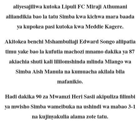
aliyesajiliwa kutoka Lipuli FC Miraji Athumani
aliiandikia bao la tatu Simba kwa kichwa mara baada
ya kupokea pasi kutoka kwa Meddie Kagere.
Akitokea benchi Mshambuliaji Edward Songo aliipatia
timu yake bao la kufutia machozi mnamo dakika ya 87
akiachia shuti kali lililomshinda mlinda Mlango wa
Simba Aish Manula na kumuacha akilala bila
mafanikio.
Hadi dakika 90 za Mwamzi Heri Sasii akipuliza filimbi
ya mwisho Simba wameibuka na ushindi wa mabao 3-1
na kujinyakulia alama zote tatu.