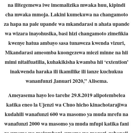
na ilitegemewa iwe imemalizika mwaka huu, kipindi
cha mwaka mmoja. Lakini kumekuwa na changamoto
za hapa na pale upande wa mkandarasi n ahata upande
wa wizara inayohusika, basi hizi changamoto zimefikia
kwenye hatua ambayo sasa tunaweza kwenda vizuri,
Mkandarasi ameomba kuongezewa miezi minne na hii
mimi nitaifuatilia, kuhakikisha kwamba hii ‘extention’
inakwenda haraka ili ikamilike ili ianze kuchukua
wananfunzi Januari 2020,” Alisema.
Ameyasema hayo leo tarehe 29.8.2019 alipotembelea
katika eneo la Ujenzi wa Chuo hicho kinachotarajiwa
kudahili wanafunzi 600 wa masomo ya muda mrefu na
wanafunzi 2000 wa masomo ya muda mfupi katika fani
za umeme wa majumbani, umeme wa magari, ushonaji,