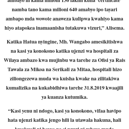
namba tano kama milioni 640 amabyo ipo tayari
ambapo mda wowote anaweza kulipwa kwahiyo kama
hiyo atapokea inamaanisha tutakuwa vizuri,” Alisema.
Katika Hatua nyingine, Mh. Wangabo amesikitishwa
na kasi ya konokono katika ujenzi wa hospitali za
Wilaya ambazo kwa mujinbu wa tarehe za Ofisi ya Rais
Tawala za Mikoa na Serikali za Mitaa, hospitali hizo
ziliongezewa muda wa kuisha kwake na zilitakiwa
kumalizika na kukabidhiwa tarehe 31.8.2019 kwaajili
ya kuanza kutumika.
“Kasi yenu ni ndogo, kasi ya konokono, vifaa havipo
hata ujenzi katika jengo hili la utawala hakuna, hali
kwakweli ni hovyo na si nzuri ni mbaya muda