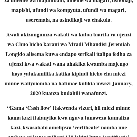
mapishi, ufundi wa kompyuta, ufundi wa magari,
useremala, na usindikaji wa chakula.
Awali akizungumza wakati wa kutoa taarifa ya ujenzi
wa Chuo hicho karani wa Mradi Mhandisi Jeremiah
Longido alisema kuwa endapo serikali italipa fedha za
ujenzi kwa wakati wana uhakika kwamba majengo
hayo yatakamilika katika kipindi hicho cha miezi
minne waliyoiomba na hatimae kufikia mwezi January,
2020 kuanza kudahili wanafunzi.
“Kama ‘Cash flow’ itakwenda vizuri, hii miezi minne
kama kazi itafanyika kwa nguvu tunaweza kumaliza
kazi, kwasababi amelipwa ‘certificate’ namba nne
ambayo ni kama milioni 130 lakini kuna ‘certificate’