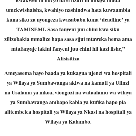
umekwishaisha, kwahiyo nashindwa hata kuwaambia
kuna siku za nyongeza kwasababu kuna ‘deadline’ ya
TAMISEMI. Sasa fanyeni juu chini kwa siku
zilizobakia mmalize hapa sasa sijui mtaweka hema ama
mtafanyaje lakini fanyeni juu chini hii kazi iishe,”
Alisisitiza
Ameyasema hayo baada ya kukagua ujenzi wa hospitali
ya Wilaya ya Sumbawanga akiwa na kamati ya Ulinzi
na Usalama ya mkoa, viongozi na wataalamu wa wilaya
ya Sumbawanga ambapo kabla ya kufika hapo pia
alitembelea hospitali ya Wilaya ya Nkasi na hospitali ya
Wilaya ya Kalambo.