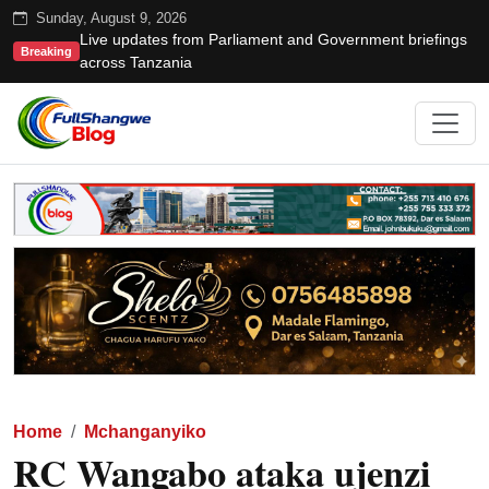
Sunday, August 9, 2026
Live updates from Parliament and Government briefings
Breaking
across Tanzania
Home
Mchanganyiko
RC Wangabo ataka ujenzi