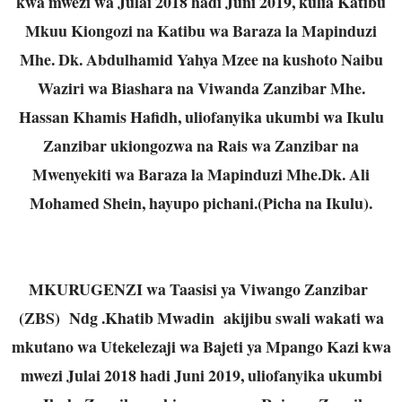
kwa mwezi wa Julai 2018 hadi Juni 2019, kulia Katibu
Mkuu Kiongozi na Katibu wa Baraza la Mapinduzi
Mhe. Dk. Abdulhamid Yahya Mzee na kushoto Naibu
Waziri wa Biashara na Viwanda Zanzibar Mhe.
Hassan Khamis Hafidh, uliofanyika ukumbi wa Ikulu
Zanzibar ukiongozwa na Rais wa Zanzibar na
Mwenyekiti wa Baraza la Mapinduzi Mhe.Dk. Ali
Mohamed Shein, hayupo pichani.(Picha na Ikulu).
MKURUGENZI wa Taasisi ya Viwango Zanzibar
(ZBS) Ndg .Khatib Mwadin akijibu swali wakati wa
mkutano wa Utekelezaji wa Bajeti ya Mpango Kazi kwa
mwezi Julai 2018 hadi Juni 2019, uliofanyika ukumbi