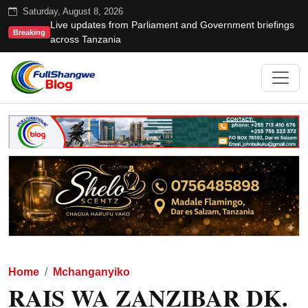
Saturday, August 8, 2026
Live updates from Parliament and Government briefings
Breaking
across Tanzania
Home
Mchanganyiko
RAIS WA ZANZIBAR DK.