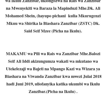
wa Ikulu Zanzibar, ukiongozwa na Rais wa Zanzibar
na Mwenyekiti wa Baraza la Mapinduzi Mhe.Dk. Ali
Mohamed Shein, (hayupo pichani kulia Mkurugenzi
Mkuu wa Shirika la Biashara Zanzibar (ZSTC) Dk.
Said Seif Mzee (Picha na Ikulu).
MAKAMU wa Pili wa Rais wa Zanzibar Mhe.Balozi
Seif Ali Iddi akizungumza wakati wa mkutano wa
Utekelezaji wa Bajeti na Mpango Kazi wa Wizara ya
Biashara na Viwanda Zanzibar kwa mwezi Julai 2018
hadi Juni 2019, uliofanyika katika ukumbi wa Ikulu
Zanzibar.(Picha na Ikulu) .