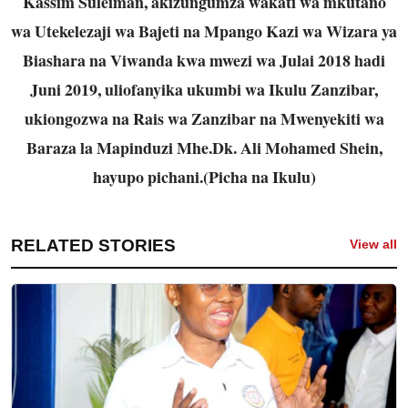
Kassim Suleiman, akizungumza wakati wa mkutano
wa Utekelezaji wa Bajeti na Mpango Kazi wa Wizara ya
Biashara na Viwanda kwa mwezi wa Julai 2018 hadi
Juni 2019, uliofanyika ukumbi wa Ikulu Zanzibar,
ukiongozwa na Rais wa Zanzibar na Mwenyekiti wa
Baraza la Mapinduzi Mhe.Dk. Ali Mohamed Shein,
hayupo pichani.(Picha na Ikulu)
RELATED STORIES
View all