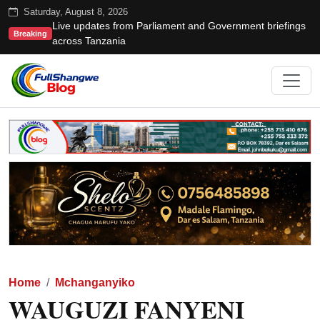
Saturday, August 8, 2026
Live updates from Parliament and Government briefings
Breaking
across Tanzania
Home
Mchanganyiko
WAUGUZI FANYENI