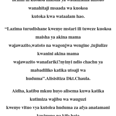
wanahitaji msaada wa kuokoa
kutoka kwa wataalam hao.
“Lazima turudishane kwenye mstari ili tuweze kuokoa
maisha ya akina mama
wajawazito,watoto na wagonjwa wengine ,tujiulize
kwanini akina mama
wajawazito wanafariki?nyinyi ndio chachu ya
mabadiliko katika utoaji wa
huduma”.Alisisitiza Dkt.Chaula.
Aidha, katibu mkuu huyo alisema kuwa katika
kutimiza wajibu wa wauguzi
kwenye vituo vya kutolea huduma za afya anatamani
kusiwepo na kifo hata