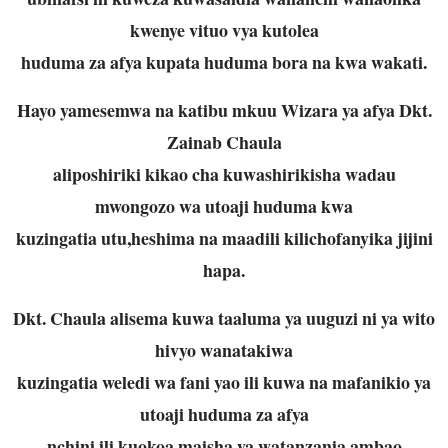
kwenye vituo vya kutolea
huduma za afya kupata huduma bora na kwa wakati.
Hayo yamesemwa na katibu mkuu Wizara ya afya Dkt.
Zainab Chaula
aliposhiriki kikao cha kuwashirikisha wadau
mwongozo wa utoaji huduma kwa
kuzingatia utu,heshima na maadili kilichofanyika jijini
hapa.
Dkt. Chaula alisema kuwa taaluma ya uuguzi ni ya wito
hivyo wanatakiwa
kuzingatia weledi wa fani yao ili kuwa na mafanikio ya
utoaji huduma za afya
nchini ili kuokoa maisha ya watanzania ambao