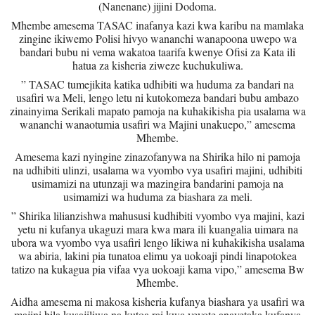
(Nanenane) jijini Dodoma.
Mhembe amesema TASAC inafanya kazi kwa karibu na mamlaka
zingine ikiwemo Polisi hivyo wananchi wanapoona uwepo wa
bandari bubu ni vema wakatoa taarifa kwenye Ofisi za Kata ili
hatua za kisheria ziweze kuchukuliwa.
” TASAC tumejikita katika udhibiti wa huduma za bandari na
usafiri wa Meli, lengo letu ni kutokomeza bandari bubu ambazo
zinainyima Serikali mapato pamoja na kuhakikisha pia usalama wa
wananchi wanaotumia usafiri wa Majini unakuepo,” amesema
Mhembe.
Amesema kazi nyingine zinazofanywa na Shirika hilo ni pamoja
na udhibiti ulinzi, usalama wa vyombo vya usafiri majini, udhibiti
usimamizi na utunzaji wa mazingira bandarini pamoja na
usimamizi wa huduma za biashara za meli.
” Shirika lilianzishwa mahususi kudhibiti vyombo vya majini, kazi
yetu ni kufanya ukaguzi mara kwa mara ili kuangalia uimara na
ubora wa vyombo vya usafiri lengo likiwa ni kuhakikisha usalama
wa abiria, lakini pia tunatoa elimu ya uokoaji pindi linapotokea
tatizo na kukagua pia vifaa vya uokoaji kama vipo,” amesema Bw
Mhembe.
Aidha amesema ni makosa kisheria kufanya biashara ya usafiri wa
majini bila kusajiliwa na kutoa rai kwa yeyote anayetaka kufanya