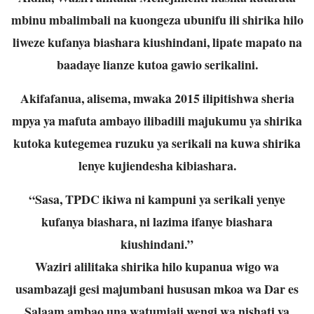
mbinu mbalimbali na kuongeza ubunifu ili shirika hilo
liweze kufanya biashara kiushindani, lipate mapato na
baadaye lianze kutoa gawio serikalini.
Akifafanua, alisema, mwaka 2015 ilipitishwa sheria
mpya ya mafuta ambayo ilibadili majukumu ya shirika
kutoka kutegemea ruzuku ya serikali na kuwa shirika
lenye kujiendesha kibiashara.
“Sasa, TPDC ikiwa ni kampuni ya serikali yenye
kufanya biashara, ni lazima ifanye biashara
kiushindani.”
Waziri alilitaka shirika hilo kupanua wigo wa
usambazaji gesi majumbani hususan mkoa wa Dar es
Salaam ambao una watumiaji wengi wa nishati ya