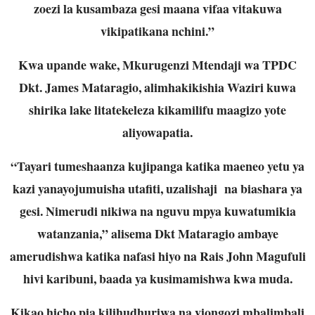
zoezi la kusambaza gesi maana vifaa vitakuwa
vikipatikana nchini.”
Kwa upande wake, Mkurugenzi Mtendaji wa TPDC
Dkt. James Mataragio, alimhakikishia Waziri kuwa
shirika lake litatekeleza kikamilifu maagizo yote
aliyowapatia.
“Tayari tumeshaanza kujipanga katika maeneo yetu ya
kazi yanayojumuisha utafiti, uzalishaji na biashara ya
gesi. Nimerudi nikiwa na nguvu mpya kuwatumikia
watanzania,” alisema Dkt Mataragio ambaye
amerudishwa katika nafasi hiyo na Rais John Magufuli
hivi karibuni, baada ya kusimamishwa kwa muda.
Kikao hicho pia kilihudhuriwa na viongozi mbalimbali