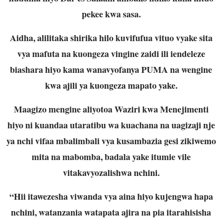
pekee kwa sasa.
Aidha, alilitaka shirika hilo kuvifufua vituo vyake sita
vya mafuta na kuongeza vingine zaidi ili iendeleze
biashara hiyo kama wanavyofanya PUMA na wengine
kwa ajili ya kuongeza mapato yake.
Maagizo mengine aliyotoa Waziri kwa Menejimenti
hiyo ni kuandaa utaratibu wa kuachana na uagizaji nje
ya nchi vifaa mbalimbali vya kusambazia gesi zikiwemo
mita na mabomba, badala yake itumie vile
vitakavyozalishwa nchini.
“Hii itawezesha viwanda vya aina hiyo kujengwa hapa
nchini, watanzania watapata ajira na pia itarahisisha