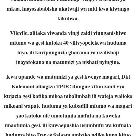
mkaa, inayosababisha ukatwaji wa miti kwa kiwango
kikubwa.
Vilevile, alitaka viwanda vingi zaidi viunganishiwe
mfumo wa gesi kutoka 40 vilivyopelekewa huduma
hiyo, ili kuvipunguzia gharama ya uzalishaji
inayotokana na matumizi ya nishati nyingine.
Kwa upande wa matumizi ya gesi kwenye magari, Dkt
Kalemani aliiagiza TPDC ifungue vituo zaidi vya
kujazia gesi katika mikoa mbalimbali ili wateja walioko
mikoani wapate huduma ya kubadili mfumo wa magari
yao kutoka ule unaotumia mafuta na kuweka
unaotumia gesi, ili kuwaepushia usumbufu wa kufuata
huduma hiyo Dar es Salaam ambako ndiko kuna kituo