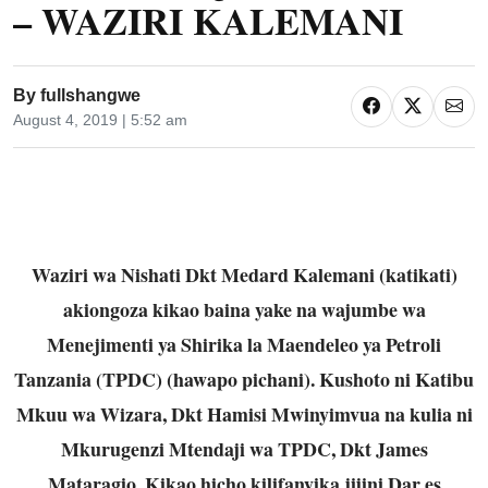
– WAZIRI KALEMANI
By
fullshangwe
August 4, 2019 | 5:52 am
Waziri wa Nishati Dkt Medard Kalemani (katikati)
akiongoza kikao baina yake na wajumbe wa
Menejimenti ya Shirika la Maendeleo ya Petroli
Tanzania (TPDC) (hawapo pichani). Kushoto ni Katibu
Mkuu wa Wizara, Dkt Hamisi Mwinyimvua na kulia ni
Mkurugenzi Mtendaji wa TPDC, Dkt James
Mataragio. Kikao hicho kilifanyika jijini Dar es