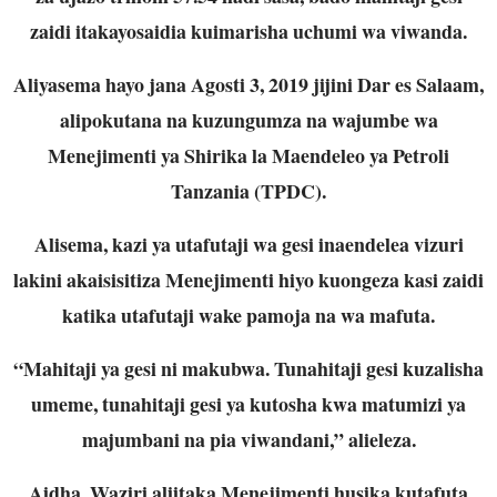
zaidi itakayosaidia kuimarisha uchumi wa viwanda.
Aliyasema hayo jana Agosti 3, 2019 jijini Dar es Salaam,
alipokutana na kuzungumza na wajumbe wa
Menejimenti ya Shirika la Maendeleo ya Petroli
Tanzania (TPDC).
Alisema, kazi ya utafutaji wa gesi inaendelea vizuri
lakini akaisisitiza Menejimenti hiyo kuongeza kasi zaidi
katika utafutaji wake pamoja na wa mafuta.
“Mahitaji ya gesi ni makubwa. Tunahitaji gesi kuzalisha
umeme, tunahitaji gesi ya kutosha kwa matumizi ya
majumbani na pia viwandani,” alieleza.
Aidha, Waziri aliitaka Menejimenti husika kutafuta