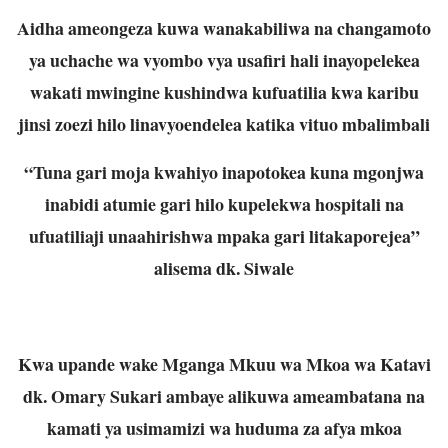
Aidha ameongeza kuwa wanakabiliwa na changamoto
ya uchache wa vyombo vya usafiri hali inayopelekea
wakati mwingine kushindwa kufuatilia kwa karibu
jinsi zoezi hilo linavyoendelea katika vituo mbalimbali
“Tuna gari moja kwahiyo inapotokea kuna mgonjwa
inabidi atumie gari hilo kupelekwa hospitali na
ufuatiliaji unaahirishwa mpaka gari litakaporejea”
alisema dk. Siwale
Kwa upande wake Mganga Mkuu wa Mkoa wa Katavi
dk. Omary Sukari ambaye alikuwa ameambatana na
kamati ya usimamizi wa huduma za afya mkoa