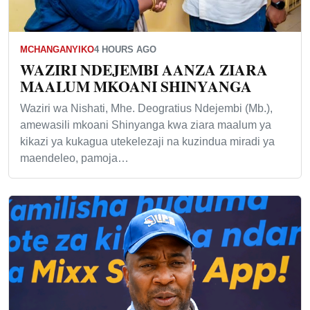
MCHANGANYIKO
4 HOURS AGO
WAZIRI NDEJEMBI AANZA ZIARA
MAALUM MKOANI SHINYANGA
Waziri wa Nishati, Mhe. Deogratius Ndejembi (Mb.),
amewasili mkoani Shinyanga kwa ziara maalum ya
kikazi ya kukagua utekelezaji na kuzindua miradi ya
maendeleo, pamoja…