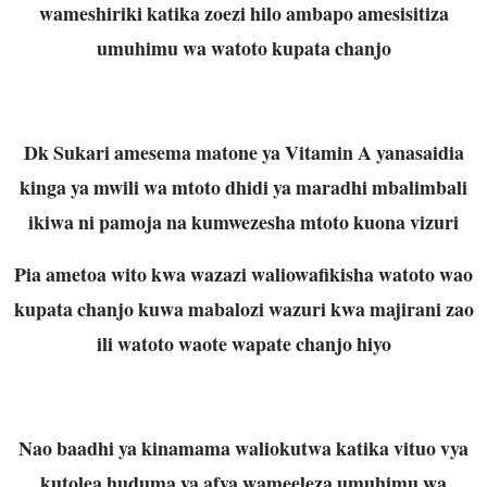
wameshiriki katika zoezi hilo ambapo amesisitiza
umuhimu wa watoto kupata chanjo
Dk Sukari amesema matone ya Vitamin A yanasaidia
kinga ya mwili wa mtoto dhidi ya maradhi mbalimbali
ikiwa ni pamoja na kumwezesha mtoto kuona vizuri
Pia ametoa wito kwa wazazi waliowafikisha watoto wao
kupata chanjo kuwa mabalozi wazuri kwa majirani zao
ili watoto waote wapate chanjo hiyo
Nao baadhi ya kinamama waliokutwa katika vituo vya
kutolea huduma ya afya wameeleza umuhimu wa