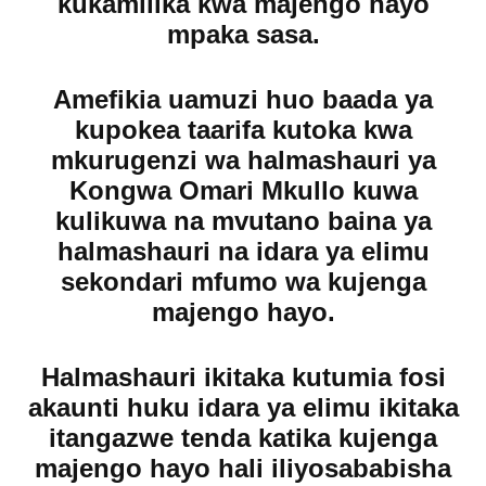
kukamilika kwa majengo hayo
mpaka sasa.
Amefikia uamuzi huo baada ya
kupokea taarifa kutoka kwa
mkurugenzi wa halmashauri ya
Kongwa Omari Mkullo kuwa
kulikuwa na mvutano baina ya
halmashauri na idara ya elimu
sekondari mfumo wa kujenga
majengo hayo.
Halmashauri ikitaka kutumia fosi
akaunti huku idara ya elimu ikitaka
itangazwe tenda katika kujenga
majengo hayo hali iliyosababisha