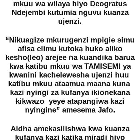
mkuu wa wilaya hiyo Deogratus
Ndejembi kutumia nguvu kuanza
ujenzi.
“Nikuagize mkurugenzi mpigie simu
afisa elimu kutoka huko aliko
kesho(leo) arejee na kuandika barua
kwa katibu mkuu wa TAMISEMI ya
kwanini kachelewesha ujenzi huu
katibu mkuu ataamua maana kuna
kazi nyingi za kufanya ikionekana
kikwazo yeye atapangiwa kazi
nyingine” amesema Jafo.
Aidha amekasilishwa kwa kuanza
kufanya kazi katika miradi hiyo