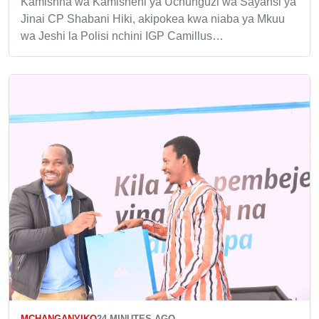
Kamishna wa Kamisheni ya Uchunguzi wa Sayansi ya
Jinai CP Shabani Hiki, akipokea kwa niaba ya Mkuu
wa Jeshi la Polisi nchini IGP Camillus…
MCHANGANYIKO
24 MINUTES AGO