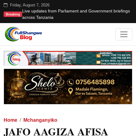
Friday, August 7, 2026
Live updates from Parliament and Government briefings
Breaking
across Tanzania
Home
Mchanganyiko
JAFO AAGIZA AFISA