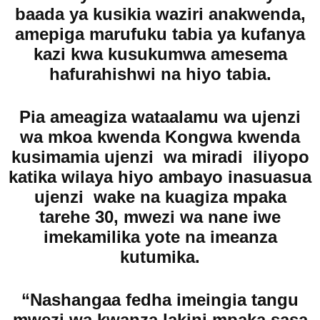
baada ya kusikia waziri anakwenda,
amepiga marufuku tabia ya kufanya
kazi kwa kusukumwa amesema
hafurahishwi na hiyo tabia.
Pia ameagiza wataalamu wa ujenzi
wa mkoa kwenda Kongwa kwenda
kusimamia ujenzi wa miradi iliyopo
katika wilaya hiyo ambayo inasuasua
ujenzi wake na kuagiza mpaka
tarehe 30, mwezi wa nane iwe
imekamilika yote na imeanza
kutumika.
“Nashangaa fedha imeingia tangu
mwezi wa kwanza lakini mpaka sasa