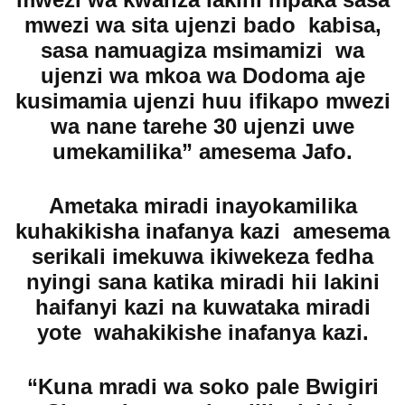
mwezi wa sita ujenzi bado kabisa,
sasa namuagiza msimamizi wa
ujenzi wa mkoa wa Dodoma aje
kusimamia ujenzi huu ifikapo mwezi
wa nane tarehe 30 ujenzi uwe
umekamilika” amesema Jafo.
Ametaka miradi inayokamilika
kuhakikisha inafanya kazi amesema
serikali imekuwa ikiwekeza fedha
nyingi sana katika miradi hii lakini
haifanyi kazi na kuwataka miradi
yote wahakikishe inafanya kazi.
“Kuna mradi wa soko pale Bwigiri