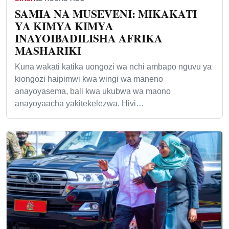
SAMIA NA MUSEVENI: MIKAKATI
YA KIMYA KIMYA
INAYOIBADILISHA AFRIKA
MASHARIKI
Kuna wakati katika uongozi wa nchi ambapo nguvu ya
kiongozi haipimwi kwa wingi wa maneno
anayoyasema, bali kwa ukubwa wa maono
anayoyaacha yakitekelezwa. Hivi…