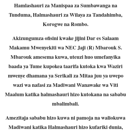
Hamlashauri za Manispaa za Sumbawanga na
Tunduma, Halmashauri za Wilaya za Tandahimba,
Korogwe na Rombo.
Akizungumza ofisini kwake jijini Dar es Salaam
Makamu Mwenyekiti wa NEC Jaji (R) Mbarouk S.
Mbarouk amesema kuwa, uteuzi huo umefanyika
baada ya Tume kupokea taarifa kutoka kwa Waziri
mwenye dhamana ya Serikali za Mitaa juu ya uwepo
wazi wa nafasi za Madiwani Wanawake wa Viti
Maalum katika halmashauri hizo kutokana na sababu
mbalimbali.
Amezitaja sababu hizo kuwa ni pamoja na waliokuwa
Madiwani katika Halmashauri hizo kufariki dunia,