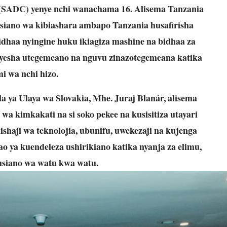
(SADC) yenye nchi wanachama 16. Alisema Tanzania
usiano wa kibiashara ambapo Tanzania husafirisha
idhaa nyingine huku ikiagiza mashine na bidhaa za
nyesha utegemeano na nguvu zinazotegemeana katika
i wa nchi hizo.
 ya Ulaya wa Slovakia, Mhe. Juraj Blanár, alisema
a kimkakati na si soko pekee na kusisitiza utayari
shaji wa teknolojia, ubunifu, uwekezaji na kujenga
yao ya kuendeleza ushirikiano katika nyanja za elimu,
siano wa watu kwa watu.