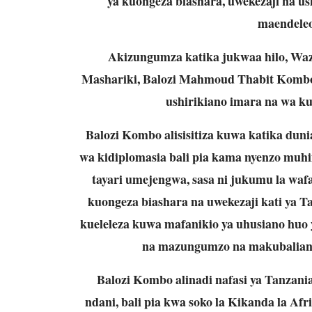
ya kuongeza biashara, uwekezaji na u
maendeleo 
Akizungumza katika jukwaa hilo, Waz
Mashariki, Balozi Mahmoud Thabit Kombo, 
ushirikiano imara na wa k
Balozi Kombo alisisitiza kuwa katika duni
wa kidiplomasia bali pia kama nyenzo muhi
tayari umejengwa, sasa ni jukumu la waf
kuongeza biashara na uwekezaji kati ya T
kueleleza kuwa mafanikio ya uhusiano hu
na mazungumzo na makubaliano
Balozi Kombo alinadi nafasi ya Tanzania
ndani, bali pia kwa soko la Kikanda la A