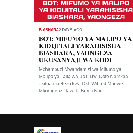
BIASHARA
2 DAYS AGO
BOT: MIFUMO YA MALIPO YA
KIDIJITALI YARAHISISHA
BIASHARA, YAONGEZA
UKUSANYAJI WA KODI
Mchambuzi Mwandamizi wa Mifumo ya
Malipo ya Taifa wa BoT, Bw. Doto Namkaa
akitoa maelezo kwa Dkt. Wilfred Mbowe
Mkurugenzi Tawi la Benki Kuu…