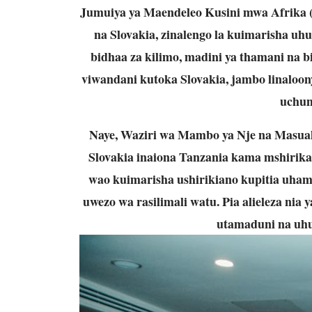
Jumuiya ya Maendeleo Kusini mwa Afrika 
na Slovakia, zinalengo la kuimarisha uh
bidhaa za kilimo, madini ya thamani na b
viwandani kutoka Slovakia, jambo linaloo
uchum
Naye, Waziri wa Mambo ya Nje na Masuala
Slovakia inaiona Tanzania kama mshirika w
wao kuimarisha ushirikiano kupitia uhami
uwezo wa rasilimali watu. Pia alieleza nia 
utamaduni na uhu