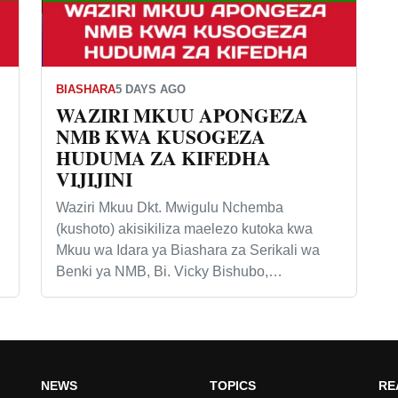
BIASHARA
5 DAYS AGO
WAZIRI MKUU APONGEZA
NMB KWA KUSOGEZA
HUDUMA ZA KIFEDHA
VIJIJINI
Waziri Mkuu Dkt. Mwigulu Nchemba
(kushoto) akisikiliza maelezo kutoka kwa
Mkuu wa Idara ya Biashara za Serikali wa
Benki ya NMB, Bi. Vicky Bishubo,…
NEWS
TOPICS
RE