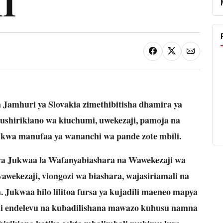
MI
Jamhuri ya Slovakia zimethibitisha dhamira ya
 ushirikiano wa kiuchumi, uwekezaji, pamoja na
 kwa manufaa ya wananchi wa pande zote mbili.
wa Jukwaa la Wafanyabiashara na Wawekezaji wa
awekezaji, viongozi wa biashara, wajasiriamali na
m. Jukwaa hilo lilitoa fursa ya kujadili maeneo mapya
mi endelevu na kubadilishana mawazo kuhusu namna