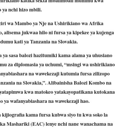
shirikiano katika sekta mbalimbali muhimu kwa
ya nchi hizo mbili.
iri wa Mambo ya Nje na Ushirikiano wa Afrika
alisema jukwaa hilo ni fursa ya kipekee ya kujenga
udumu kati ya Tanzania na Slovakia.
a ya sasa balozi hazitumiki kama alama ya uhusiano
mu za diplomasia ya uchumi, “msingi wa ushirikiano
anyabiashara na wawekezaji kutumia fursa zilizopo
anzania na Slovakia,”. Alibainisha Balozi Kombo na
o yatapimwa kwa matokeo yatakayopatikana kutokana
 ya wafanyabiashara na wawekezaji hao.
 kijiografia kama fursa kubwa siyo tu kwa soko la
frika Mashariki (EAC) lenye nchi nane wanachama na