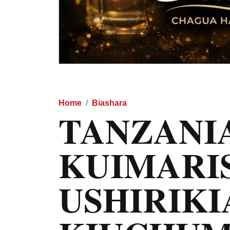
Home
Biashara
TANZANI
KUIMARI
USHIRIK